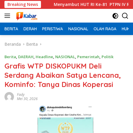
Langsung
ulu I
Breaking News
Menyambut HUT RI Ke-81 PTPN IV Regional VI Keb
ke
konten
BERITA
DERAH
PERISTIWA
NASIONAL
OLAH RAGA
HUKU
Beranda
Berita
Berita
,
DAERAH
,
Headline
,
NASIONAL
,
Pemerintah
,
Politik
Grafis WTP DISKOPUKM Deli
Serdang Abaikan Satya Lencana,
Kominfo: Tanya Dinas Koperasi
Fady
Mei 30, 2026