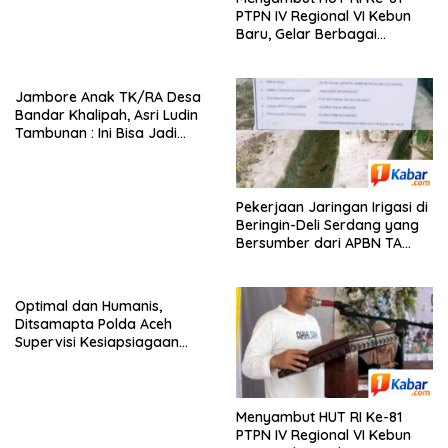
PTPN IV Regional VI Kebun
Baru, Gelar Berbagai
Perlombaan,Kenang Jasa
Pahlawan,
Jambore Anak TK/RA Desa
Bandar Khalipah, Asri Ludin
Tambunan : Ini Bisa Jadi
Contoh Desa Lain
Pekerjaan Jaringan Irigasi di
Beringin-Deli Serdang yang
Bersumber dari APBN TA
2026 dengan Nilai Rp. 195
Juta Disorot
Optimal dan Humanis,
Ditsamapta Polda Aceh
Supervisi Kesiapsiagaan
Dalmas Polres Bener Meriah
Menyambut HUT RI Ke-81
PTPN IV Regional VI Kebun