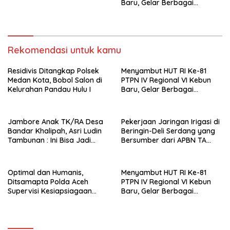
Baru, Gelar Berbagai
Perlombaan,Kenang Jasa
Pahlawan,
Rekomendasi untuk kamu
Residivis Ditangkap Polsek
Menyambut HUT RI Ke-81
Medan Kota, Bobol Salon di
PTPN IV Regional VI Kebun
Kelurahan Pandau Hulu I
Baru, Gelar Berbagai
Perlombaan,Kenang Jasa
Pahlawan,
Jambore Anak TK/RA Desa
Pekerjaan Jaringan Irigasi di
Bandar Khalipah, Asri Ludin
Beringin-Deli Serdang yang
Tambunan : Ini Bisa Jadi
Bersumber dari APBN TA
Contoh Desa Lain
2026 dengan Nilai Rp. 195
Juta Disorot
Optimal dan Humanis,
Menyambut HUT RI Ke-81
Ditsamapta Polda Aceh
PTPN IV Regional VI Kebun
Supervisi Kesiapsiagaan
Baru, Gelar Berbagai
Dalmas Polres Bener Meriah
Perlombaan,Kenang Jasa
Pahlawan,