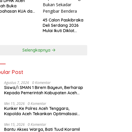
a DPRK Aceh
gah Buka
bahasan KUA dan
S APBK 2027
45 Calon Paskibraka
Deli Serdang 2026
Mulai Ikuti Diklat
Selama 15 Hari, Wakil
Bupati Deli Serdang :
Bukan Sekadar
Selengkapnya
Pengibar Bendera
ular Post
Agustus 7, 2026
0 Komentar
Siswa/i SMAN 1 Birem Bayeun, Berharap
Kepada Pemerintah Kabupaten Aceh
Timur,Untuk Mendapatkan Makanan
Bergizi Gratis,
Mei 15, 2026
0 Komentar
Kunker Ke Polres Aceh Tenggara,
Kapolda Aceh Tekankan Optimalisasi
Pelayanan Masyarakat dan Kunjungi
Pesantren Darul Iman
Mei 15, 2026
0 Komentar
Bantu Akses Warga, Bati Tuud Koramil