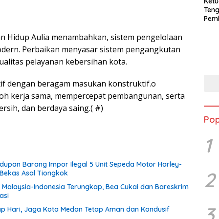
Ketu
Ten
Pem
PPA
an Hidup Aulia menambahkan, sistem pengelolaan
odern. Perbaikan menyasar sistem pengangkutan
litas pelayanan kebersihan kota.
tif dengan beragam masukan konstruktif.o
oh kerja sama, mempercepat pembangunan, serta
sih, dan berdaya saing.( #)
Pop
1
dupan Barang Impor Ilegal 5 Unit Sepeda Motor Harley-
2
Bekas Asal Tiongkok
l Malaysia-Indonesia Terungkap, Bea Cukai dan Bareskrim
asi
3
tiap Hari, Jaga Kota Medan Tetap Aman dan Kondusif