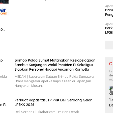
Siap
Agust
Brim
Peng
di K
Agust
Perk
20
LP3
ap
Brimob Polda Sumut Matangkan Kesiapsiagaan
O
Sambut Kunjungan Wakil Presiden RI Sekaligus
Siapkan Personel Hadapi Ancaman Karhutla
In
de
olda
MEDAN | kabar.com Satuan Brimob Polda Sumatera
mu
Utara menggelar apel kesiapsiagaan di Lapangan
Hanyaken Musuh,…
Perkuat Kapasitas, TP PKK Deli Serdang Gelar
n RI
LP3KK 2026
Deli Serdang | 1kabar.com Tim Penggerak