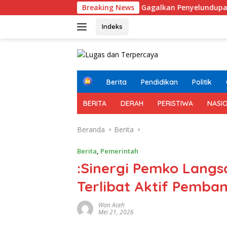
Langsung
ukai Tanjung Priok Gagalkan Penyelundupan Barang Impor Ilega
Breaking News
ke
konten
Indeks
H
Berita
Pendidikan
Politik
o
m
BERITA
DERAH
PERISTIWA
NASI
e
Beranda
Berita
Berita
,
Pemerintah
:Sinergi Pemko Lang
Terlibat Aktif Pemb
Wan Aceh
Mei 21, 2026