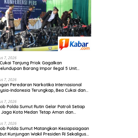
us 7, 2026
Cukai Tanjung Priok Gagalkan
elundupan Barang Impor Ilegal 5 Unit
da Motor Harley-Davidson Bekas dan 20
 Frame Rangka Bekas Asal Tiongkok
us 7, 2026
ngan Peredaran Narkotika Internasional
ysia-Indonesia Terungkap, Bea Cukai dan
skrim Polri Sita 80 Kg Sabu dan 5.200 Butir
kstasi
us 7, 2026
ob Polda Sumut Rutin Gelar Patroli Setiap
, Jaga Kota Medan Tetap Aman dan
usif
us 7, 2026
ob Polda Sumut Matangkan Kesiapsiagaan
ut Kunjungan Wakil Presiden RI Sekaligus