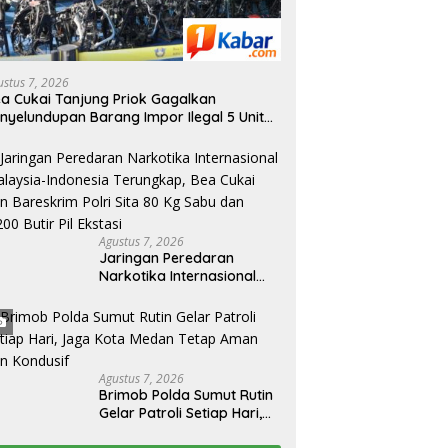
ustus 7, 2026
a Cukai Tanjung Priok Gagalkan
nyelundupan Barang Impor Ilegal 5 Unit
peda Motor Harley-Davidson Bekas dan
 Unit Frame Rangka Bekas Asal Tiongkok
Agustus 7, 2026
Jaringan Peredaran
Narkotika Internasional
Malaysia-Indonesia
Terungkap, Bea Cukai dan
Bareskrim Polri Sita 80 Kg
Sabu dan 5.200 Butir Pil
Ekstasi
Agustus 7, 2026
Brimob Polda Sumut Rutin
Gelar Patroli Setiap Hari,
Jaga Kota Medan Tetap