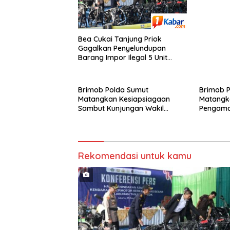
Cukai da
80 Kg Sa
Ekstasi
Bea Cukai Tanjung Priok
Gagalkan Penyelundupan
Barang Impor Ilegal 5 Unit
Sepeda Motor Harley-Davidson
Bekas dan 20 Unit Frame
Rangka Bekas Asal Tiongkok
Brimob Polda Sumut
Brimob 
Matangkan Kesiapsiagaan
Matangk
Sambut Kunjungan Wakil
Pengama
Presiden RI Sekaligus Siapkan
Wakil Pre
Personel Hadapi Ancaman
Medan
Karhutla
Rekomendasi untuk kamu