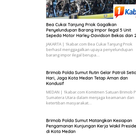
Bea Cukai Tanjung Priok Gagalkan
Penyelundupan Barang Impor Ilegal 5 Unit
Sepeda Motor Harley-Davidson Bekas dan 
Unit Frame Rangka Bekas Asal Tiongkok
JAKARTA | 1kabar.com Bea Cukai Tanjung Priok
berhasil menggagalkan upaya penyelundupan
barang impor ilegal berupa…
Brimob Polda Sumut Rutin Gelar Patroli Seti
Hari, Jaga Kota Medan Tetap Aman dan
Kondusif
MEDAN | 1kabar.com Komitmen Satuan Brimob P
Sumatera Utara dalam menjaga keamanan dan
ketertiban masyarakat…
Brimob Polda Sumut Matangkan Kesiapan
Pengamanan Kunjungan Kerja Wakil Preside
di Kota Medan