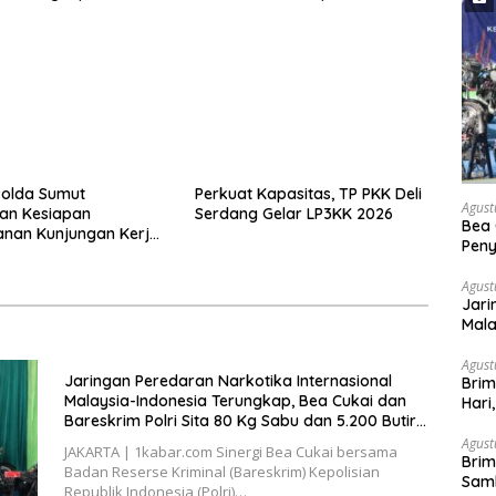
n Bareskrim Polri Sita
Kondusif
bu dan 5.200 Butir Pil
Polda Sumut
Perkuat Kapasitas, TP PKK Deli
Agust
an Kesiapan
Serdang Gelar LP3KK 2026
Bea 
nan Kunjungan Kerja
Peny
siden RI di Kota
Sepe
Unit
Agust
Jari
Mala
Bare
Pil E
Agust
Jaringan Peredaran Narkotika Internasional
Brim
Malaysia-Indonesia Terungkap, Bea Cukai dan
Hari
Bareskrim Polri Sita 80 Kg Sabu dan 5.200 Butir
Kond
Pil Ekstasi
Agust
JAKARTA | 1kabar.com Sinergi Bea Cukai bersama
Brim
Badan Reserse Kriminal (Bareskrim) Kepolisian
Samb
Republik Indonesia (Polri)…