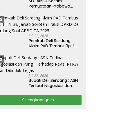
SOJAMSU Kecam
Pernyataan Prabowo
Subianto Soal Jurnalis,
Aktivis, dan LSM “Londo
Ireng” : “Presiden RI
Omon-Omon Demokrasi
hingga Anti Kritik!”
Juli 22, 2026
Pemkab Deli Serdang
Klaim PAD Tembus Rp. 1
Triliun, Jawab Sorotan
Fraksi DPRD Deli Serdang
Soal APBD TA 2025
Juli 22, 2026
Bupati Deli Serdang : ASN
Terlibat Negosiasi dan
Pungli Terhadap Revisi
RTRW Akan Ditindak Tegas
Selengkapnya