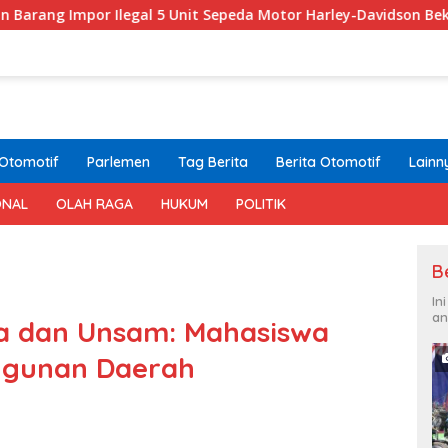
l 5 Unit Sepeda Motor Harley-Davidson Bekas dan 20 Unit Fra
Otomotif
Parlemen
Tag Berita
Berita Otomotif
Lainn
ONAL
OLAH RAGA
HUKUM
POLITIK
B
In
an
sa dan Unsam: Mahasiswa
angunan Daerah