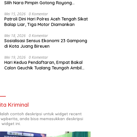
Silih Nara Pimpin Gotong Royong
Pembukaan Jalan Perkebunan
Mei 15, 2026
0 Komentar
Patroli Dini Hari Polres Aceh Tengah Sikat
Balap Liar, Tiga Motor Diamankan
Mei 18, 2026
0 Komentar
Sosialisasi Sensus Ekonomi 23 Gampong
di Kota Juang Bireuen
Mei 19, 2026
0 Komentar
Hari Kedua Pendaftaran, Empat Bakal
Calon Geuchik Tualang Teungoh Ambil
Berkas di Sekretariat P2G
ita Kriminal
adalah contoh deskripsi untuk widget recent
 wpberita, anda bisa memasukkan deskripsi
 widget ini.