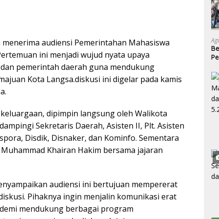
Ag
a menerima audiensi Pemerintahan Mahasiswa
Be
Pertemuan ini menjadi wujud nyata upaya
Pe
 dan pemerintah daerah guna mendukung
Se
20
juan Kota Langsa.diskusi ini digelar pada kamis
a.
eluargaan, dipimpin langsung oleh Walikota
dampingi Sekretaris Daerah, Asisten II, Plt. Asisten
 Dispora, Disdik, Disnaker, dan Kominfo. Sementara
a Muhammad Khairan Hakim bersama jajaran
nyampaikan audiensi ini bertujuan mempererat
iskusi. Pihaknya ingin menjalin komunikasi erat
h demi mendukung berbagai program