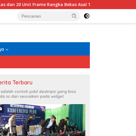
me Rangka Bekas Asal Tiongkok
Jaringan Peredaran Narko
ya
erita Terbaru
i adalah contoh judul deskripsi yang bisa
da isi dan sesuaikan pada widget