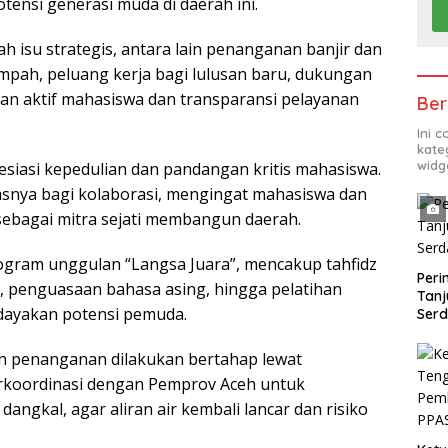
nsi generasi muda di daerah ini.
isu strategis, antara lain penanganan banjir dan
ampah, peluang kerja bagi lulusan baru, dukungan
eran aktif mahasiswa dan transparansi pelayanan
Ber
Ini 
kate
widg
siasi kepedulian dan pandangan kritis mahasiswa.
snya bagi kolaborasi, mengingat mahasiswa dan
sebagai mitra sejati membangun daerah.
ogram unggulan “Langsa Juara”, mencakup tahfidz
Peri
a, penguasaan bahasa asing, hingga pelatihan
Tanj
dayakan potensi pemuda.
Ser
kan penanganan dilakukan bertahap lewat
berkoordinasi dengan Pemprov Aceh untuk
ngkal, agar aliran air kembali lancar dan risiko