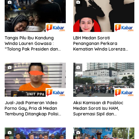
Tangis Pilu Ibu Kandung
‎LBH Medan Soroti
Winda Lauren Gowasa :
Penanganan Perkara
“Tolong Pak Presiden dan
Kematian Winda Lorenza
Pak Kapolri, Ungkap
Gowasa, Minta Polisi Buka
Kematian Anak Saya”
Penyelidikan Secara
Transparan
Jual-Jadi Pameran Video
Aksi Kamisan di Posbloc
Porno Gay, Pria di Medan
Medan Soroti Isu HAM,
Tembung Ditangkap Polisi
Supremasi Sipil dan
Saat Tunggu Tamu
Persoalan Agraria