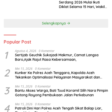
Serdang 2026 Mulai Ikuti
Diklat Selama 15 Hari, Wakil
Bupati Deli Serdang : Bukan
Sekadar Pengibar Bendera
Selengkapnya
Popular Post
1
Agustus 4, 2026
0 Komentar
Sertijab Geuchik Sukajadi Makmur, Camat Langsa
Baro,Ajak Rajut Rasa Kebersamaan,
2
Mei 15, 2026
0 Komentar
Kunker Ke Polres Aceh Tenggara, Kapolda Aceh
Tekankan Optimalisasi Pelayanan Masyarakat dan
Kunjungi Pesantren Darul Iman
3
Mei 15, 2026
0 Komentar
Bantu Akses Warga, Bati Tuud Koramil Silih Nara Pimpin
Gotong Royong Pembukaan Jalan Perkebunan
4
Mei 15, 2026
0 Komentar
Patroli Dini Hari Polres Aceh Tengah Sikat Balap Liar,