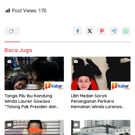
Post Views:
170
Baca Juga
Tangis Pilu Ibu Kandung
‎LBH Medan Soroti
Winda Lauren Gowasa :
Penanganan Perkara
“Tolong Pak Presiden dan
Kematian Winda Lorenza
Pak Kapolri, Ungkap
Gowasa, Minta Polisi Buka
Kematian Anak Saya”
Penyelidikan Secara
Transparan