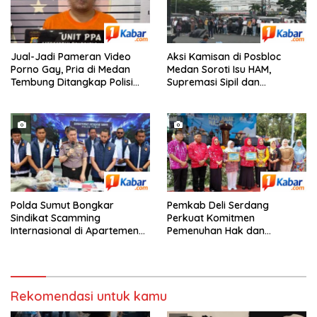
Jual-Jadi Pameran Video
Aksi Kamisan di Posbloc
Porno Gay, Pria di Medan
Medan Soroti Isu HAM,
Tembung Ditangkap Polisi
Supremasi Sipil dan
Saat Tunggu Tamu
Persoalan Agraria
Polda Sumut Bongkar
Pemkab Deli Serdang
Sindikat Scamming
Perkuat Komitmen
Internasional di Apartemen
Pemenuhan Hak dan
Podomoro Medan, Korban
Perlindungan Anak Melalui
Asal Kalimantan Rugi Capai
Perayaan Hari Anak Nasional
Rp. 6,7 Miliaran
ke-42 Tahun 2026
Rekomendasi untuk kamu