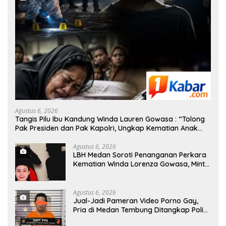
Agustus 6, 2026
Tangis Pilu Ibu Kandung Winda Lauren Gowasa : “Tolong
Pak Presiden dan Pak Kapolri, Ungkap Kematian Anak
Saya”
Agustus 6, 2026
‎LBH Medan Soroti Penanganan Perkara
Kematian Winda Lorenza Gowasa, Minta
Polisi Buka Penyelidikan Secara
Transparan
Agustus 6, 2026
Jual-Jadi Pameran Video Porno Gay,
Pria di Medan Tembung Ditangkap Polisi
Saat Tunggu Tamu