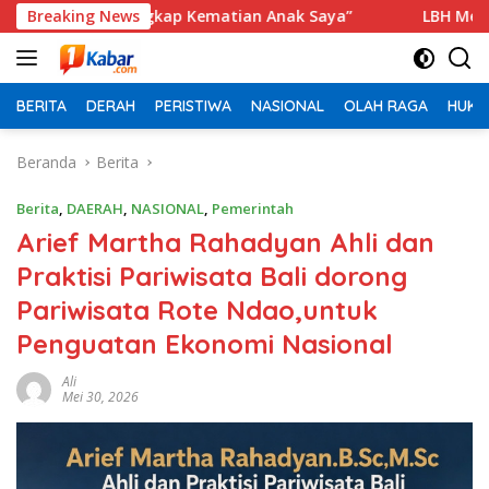
Langsung
ri, Ungkap Kematian Anak Saya”
Breaking News
‎LBH Medan Soroti Pena
ke
konten
BERITA
DERAH
PERISTIWA
NASIONAL
OLAH RAGA
HUKU
Beranda
Berita
Berita
,
DAERAH
,
NASIONAL
,
Pemerintah
Arief Martha Rahadyan Ahli dan
Praktisi Pariwisata Bali dorong
Pariwisata Rote Ndao,untuk
Penguatan Ekonomi Nasional
Ali
Mei 30, 2026