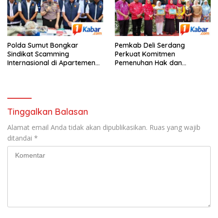
Polda Sumut Bongkar
Pemkab Deli Serdang
Sindikat Scamming
Perkuat Komitmen
Internasional di Apartemen
Pemenuhan Hak dan
Podomoro Medan, Korban
Perlindungan Anak Melalui
Asal Kalimantan Rugi Capai
Perayaan Hari Anak Nasional
Rp. 6,7 Miliaran
ke-42 Tahun 2026
Tinggalkan Balasan
Alamat email Anda tidak akan dipublikasikan.
Ruas yang wajib
ditandai
*