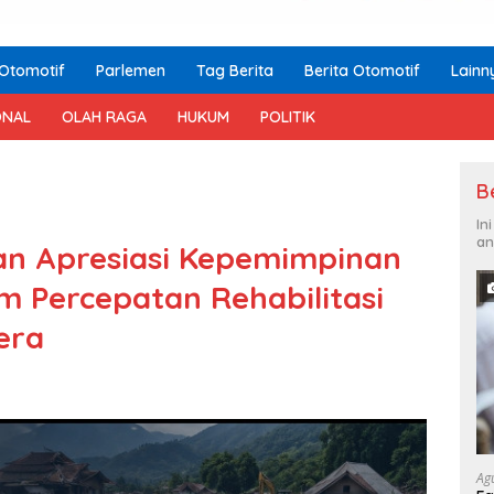
Otomotif
Parlemen
Tag Berita
Berita Otomotif
Lainn
ONAL
OLAH RAGA
HUKUM
POLITIK
B
In
an
an Apresiasi Kepemimpinan
m Percepatan Rehabilitasi
era
Ag