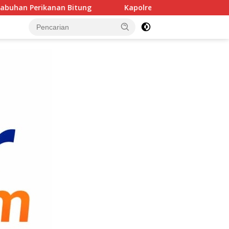
‎‎Kapolres Pidie Pererat Silaturahmi dengan Pimpinan HUDA P