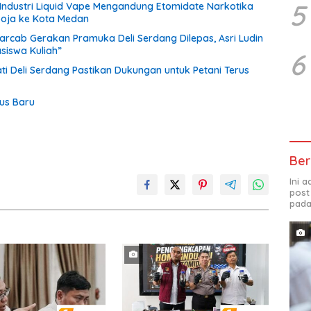
5
Industri Liquid Vape Mengandung Etomidate Narkotika
boja ke Kota Medan
rcab Gerakan Pramuka Deli Serdang Dilepas, Asri Ludin
siswa Kuliah”
6
ti Deli Serdang Pastikan Dukungan untuk Petani Terus
us Baru
Ber
Ini 
post
pada