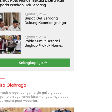
silitas Kota Mandiri Bekala Diserahkan
pada Pemkab Deli Serdang
Agustus 5, 2026
Bupati Deli Serdang
Dukung Keberlangsungan
Usaha PT. Indofarm
Sukses Makmur
Berkontribusi untuk
Agustus 5, 2026
Perekonomian Daerah
Polda Sumut Berhasil
Ungkap Praktik Home
Industri Liquid Vape
Mengandung Etomidate
Narkotika Golongan II,
Selengkapnya
Bahan Baku Dipasok dari
Kamboja ke Kota Medan
ita Olahraga
contoh widget dengan style gallery pada
gori olahraga, anda bisa mengaturnya pada
et recent post wpberita.