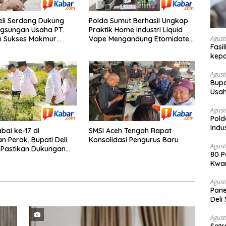
eli Serdang Dukung
Polda Sumut Berhasil Ungkap
gsungan Usaha PT.
Praktik Home Industri Liquid
Agust
m Sukses Makmur
Vape Mengandung Etomidate
Fasi
ibusi untuk
Narkotika Golongan II, Bahan
kep
omian Daerah
Baku Dipasok dari Kamboja ke
Kota Medan
Agust
Bupa
Usah
Berk
Agust
Pold
Indu
bai ke-17 di
SMSI Aceh Tengah Rapat
Nark
 Perak, Bupati Deli
Konsolidasi Pengurus Baru
Kam
Agust
 Pastikan Dukungan
80 P
tani Terus Diperkuat
Kwar
Dile
Berp
Agust
Pane
Deli
Teru
Agust
Satr