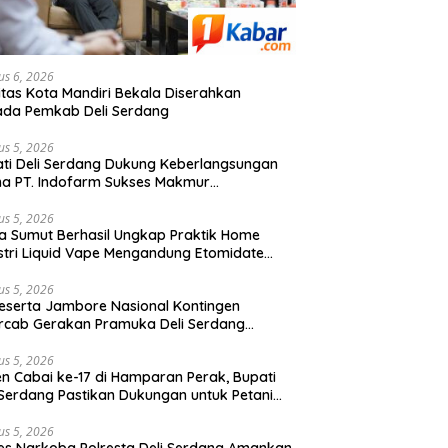
us 6, 2026
litas Kota Mandiri Bekala Diserahkan
ada Pemkab Deli Serdang
us 5, 2026
ti Deli Serdang Dukung Keberlangsungan
a PT. Indofarm Sukses Makmur
ontribusi untuk Perekonomian Daerah
us 5, 2026
a Sumut Berhasil Ungkap Praktik Home
stri Liquid Vape Mengandung Etomidate
otika Golongan II, Bahan Baku Dipasok dari
boja ke Kota Medan
us 5, 2026
eserta Jambore Nasional Kontingen
cab Gerakan Pramuka Deli Serdang
pas, Asri Ludin Tambunan : “Peserta
restasi Dapat Beasiswa Kuliah”
us 5, 2026
n Cabai ke-17 di Hamparan Perak, Bupati
 Serdang Pastikan Dukungan untuk Petani
s Diperkuat
us 5, 2026
es Narkoba Polresta Deli Serdang Amankan