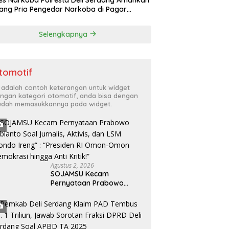
ang Pria Pengedar Narkoba di Pagar
au-Deli Serdang, Barang Bukti dengan
t Bruto 24,76 Gram Sabu Disita
Selengkapnya
tomotif
i adalah contoh keterangan untuk widget
ngan kategori otomotif, anda bisa dengan
dah memasukkannya pada widget.
Agustus 2, 2026
SOJAMSU Kecam
Pernyataan Prabowo
Subianto Soal Jurnalis,
Aktivis, dan LSM “Londo
Ireng” : “Presiden RI
Omon-Omon Demokrasi
hingga Anti Kritik!”