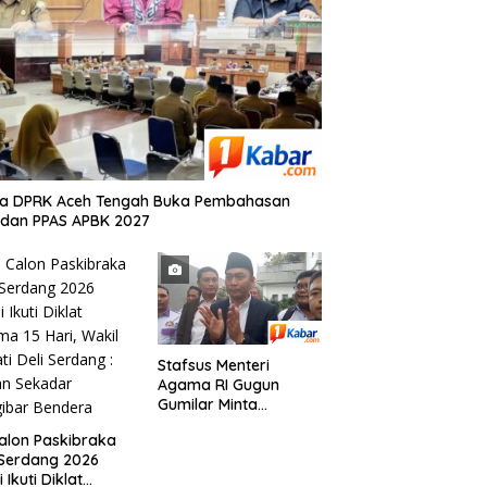
ua DPRK Aceh Tengah Buka Pembahasan
 dan PPAS APBK 2027
Stafsus Menteri
Agama RI Gugun
Gumilar Minta
Rektorat USU Hentikan
alon Paskibraka
Renovasi Gedung
 Serdang 2026
Gereja Oikoumene
 Ikuti Diklat
Chapel USU Kota