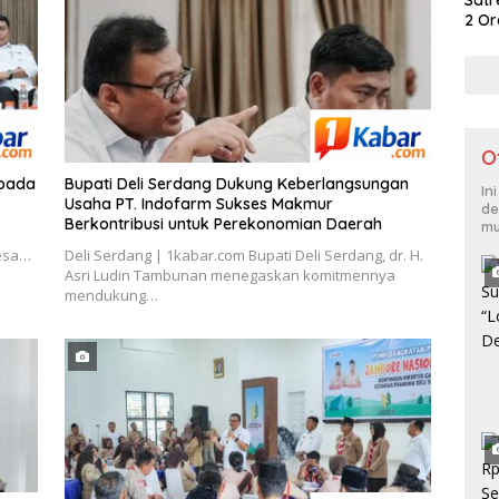
2 Or
Merb
Bera
O
epada
Bupati Deli Serdang Dukung Keberlangsungan
In
Usaha PT. Indofarm Sukses Makmur
de
Berkontribusi untuk Perekonomian Daerah
mu
Desa…
Deli Serdang | 1kabar.com Bupati Deli Serdang, dr. H.
Asri Ludin Tambunan menegaskan komitmennya
mendukung…