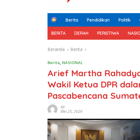
H
Berita
Pendidikan
Politik
o
m
BERITA
DERAH
PERISTIWA
NASI
e
Beranda
Berita
Berita
,
NASIONAL
Arief Martha Rahady
Wakil Ketua DPR dala
Pascabencana Sumat
Ali
Mei 25, 2026