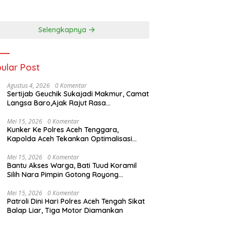
ma 15 Hari, Wakil
Medan Sebelum
ti Deli Serdang :
Berdamai
an Sekadar
Selengkapnya
ibar Bendera
ular Post
Agustus 4, 2026
0 Komentar
Sertijab Geuchik Sukajadi Makmur, Camat
Langsa Baro,Ajak Rajut Rasa
Kebersamaan,
Mei 15, 2026
0 Komentar
Kunker Ke Polres Aceh Tenggara,
Kapolda Aceh Tekankan Optimalisasi
Pelayanan Masyarakat dan Kunjungi
Pesantren Darul Iman
Mei 15, 2026
0 Komentar
Bantu Akses Warga, Bati Tuud Koramil
Silih Nara Pimpin Gotong Royong
Pembukaan Jalan Perkebunan
Mei 15, 2026
0 Komentar
Patroli Dini Hari Polres Aceh Tengah Sikat
Balap Liar, Tiga Motor Diamankan