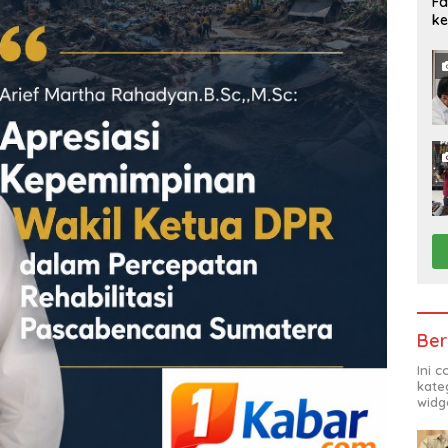
Fa
ke
Ber
Ini 
kate
widg