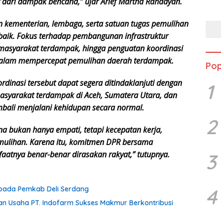
 dari dampak bencana,” ujar Arief Martha Rahadyan.
Sela
Bupa
n kementerian, lembaga, serta satuan tugas pemulihan
Buk
Peng
 baik. Fokus terhadap pembangunan infrastruktur
 masyarakat terdampak, hingga penguatan koordinasi
s dalam mempercepat pemulihan daerah terdampak.
Pop
ordinasi tersebut dapat segera ditindaklanjuti dengan
1
masyarakat terdampak di Aceh, Sumatera Utara, dan
mbali menjalani kehidupan secara normal.
2
 bukan hanya empati, tetapi kecepatan kerja,
mulihan. Karena itu, komitmen DPR bersama
aatnya benar-benar dirasakan rakyat,” tutupnya.
3
kepada Pemkab Deli Serdang
4
an Usaha PT. Indofarm Sukses Makmur Berkontribusi