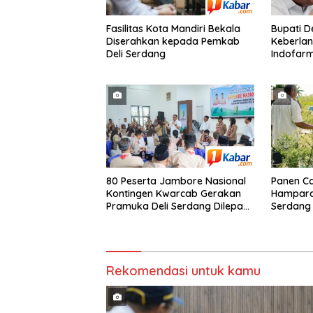
Fasilitas Kota Mandiri Bekala
Bupati D
Diserahkan kepada Pemkab
Keberlan
Deli Serdang
Indofar
Berkontr
Perekon
80 Peserta Jambore Nasional
Panen Ca
Kontingen Kwarcab Gerakan
Hamparan
Pramuka Deli Serdang Dilepas,
Serdang
Asri Ludin Tambunan : “Peserta
untuk Pe
Berprestasi Dapat Beasiswa
Kuliah”
Rekomendasi untuk kamu