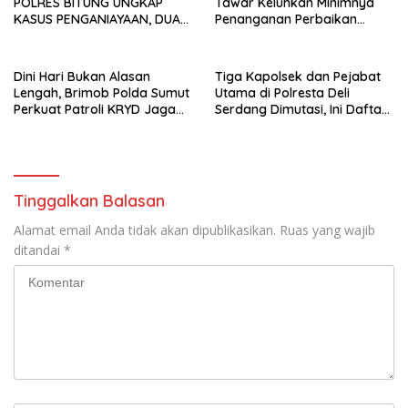
POLRES BITUNG UNGKAP
Tawar Keluhkan Minimnya
KASUS PENGANIAYAAN, DUA
Penanganan Perbaikan
TERDUGA PELAKU
Kerusakan Pasca Bencana
DIAMANKAN
Hidrometeorologi 2025
Dini Hari Bukan Alasan
Tiga Kapolsek dan Pejabat
Lengah, Brimob Polda Sumut
Utama di Polresta Deli
Perkuat Patroli KRYD Jaga
Serdang Dimutasi, Ini Daftar
Kota Medan Tetap Kondusif
Pejabat yang Bergeser!
Tinggalkan Balasan
Alamat email Anda tidak akan dipublikasikan.
Ruas yang wajib
ditandai
*