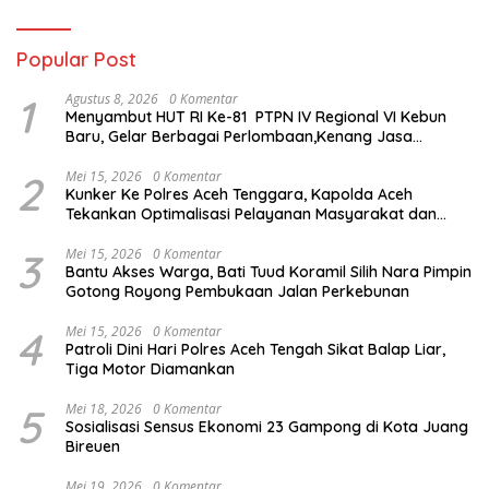
Popular Post
1
Agustus 8, 2026
0 Komentar
Menyambut HUT RI Ke-81 PTPN IV Regional VI Kebun
Baru, Gelar Berbagai Perlombaan,Kenang Jasa
Pahlawan,
2
Mei 15, 2026
0 Komentar
Kunker Ke Polres Aceh Tenggara, Kapolda Aceh
Tekankan Optimalisasi Pelayanan Masyarakat dan
Kunjungi Pesantren Darul Iman
3
Mei 15, 2026
0 Komentar
Bantu Akses Warga, Bati Tuud Koramil Silih Nara Pimpin
Gotong Royong Pembukaan Jalan Perkebunan
4
Mei 15, 2026
0 Komentar
Patroli Dini Hari Polres Aceh Tengah Sikat Balap Liar,
Tiga Motor Diamankan
5
Mei 18, 2026
0 Komentar
Sosialisasi Sensus Ekonomi 23 Gampong di Kota Juang
Bireuen
Mei 19, 2026
0 Komentar