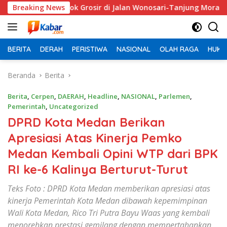
Langsung
udang Stok Grosir di Jalan Wonosari-Tanjung Morawa
Breaking News
ke
konten
BERITA
DERAH
PERISTIWA
NASIONAL
OLAH RAGA
HUKU
Beranda
Berita
Berita
,
Cerpen
,
DAERAH
,
Headline
,
NASIONAL
,
Parlemen
,
Pemerintah
,
Uncategorized
DPRD Kota Medan Berikan
Apresiasi Atas Kinerja Pemko
Medan Kembali Opini WTP dari BPK
RI ke-6 Kalinya Berturut-Turut
Teks Foto : DPRD Kota Medan memberikan apresiasi atas
kinerja Pemerintah Kota Medan dibawah kepemimpinan
Wali Kota Medan, Rico Tri Putra Bayu Waas yang kembali
menorehkan prestasi gemilang dengan mempertahankan