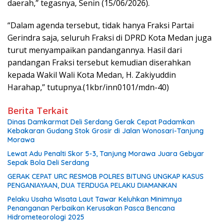
daerah,” tegasnya, Senin (15/06/2026).
“Dalam agenda tersebut, tidak hanya Fraksi Partai
Gerindra saja, seluruh Fraksi di DPRD Kota Medan juga
turut menyampaikan pandangannya. Hasil dari
pandangan Fraksi tersebut kemudian diserahkan
kepada Wakil Wali Kota Medan, H. Zakiyuddin
Harahap,” tutupnya.(1kbr/inn0101/mdn-40)
Berita Terkait
Dinas Damkarmat Deli Serdang Gerak Cepat Padamkan
Kebakaran Gudang Stok Grosir di Jalan Wonosari-Tanjung
Morawa
Lewat Adu Penalti Skor 5-3, Tanjung Morawa Juara Gebyar
Sepak Bola Deli Serdang
GERAK CEPAT URC RESMOB POLRES BITUNG UNGKAP KASUS
PENGANIAYAAN, DUA TERDUGA PELAKU DIAMANKAN
Pelaku Usaha Wisata Laut Tawar Keluhkan Minimnya
Penanganan Perbaikan Kerusakan Pasca Bencana
Hidrometeorologi 2025