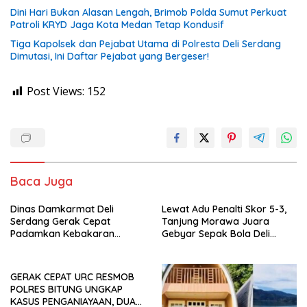
Dini Hari Bukan Alasan Lengah, Brimob Polda Sumut Perkuat
Patroli KRYD Jaga Kota Medan Tetap Kondusif
Tiga Kapolsek dan Pejabat Utama di Polresta Deli Serdang
Dimutasi, Ini Daftar Pejabat yang Bergeser!
Post Views:
152
Baca Juga
Dinas Damkarmat Deli
Lewat Adu Penalti Skor 5-3,
Serdang Gerak Cepat
Tanjung Morawa Juara
Padamkan Kebakaran
Gebyar Sepak Bola Deli
Gudang Stok Grosir di Jalan
Serdang
Wonosari-Tanjung Morawa
GERAK CEPAT URC RESMOB
POLRES BITUNG UNGKAP
KASUS PENGANIAYAAN, DUA