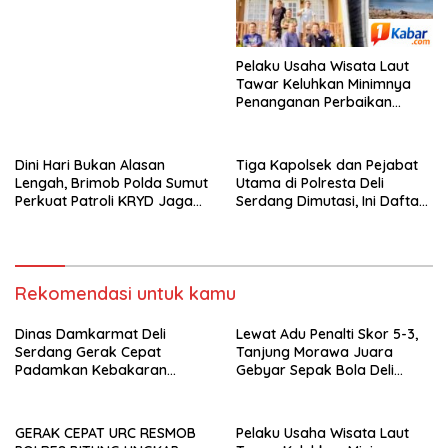
TERDUGA PELAKU
DIAMANKAN
Pelaku Usaha Wisata Laut
Tawar Keluhkan Minimnya
Penanganan Perbaikan
Kerusakan Pasca Bencana
Hidrometeorologi 2025
Dini Hari Bukan Alasan
Tiga Kapolsek dan Pejabat
Lengah, Brimob Polda Sumut
Utama di Polresta Deli
Perkuat Patroli KRYD Jaga
Serdang Dimutasi, Ini Daftar
Kota Medan Tetap Kondusif
Pejabat yang Bergeser!
Rekomendasi untuk kamu
Dinas Damkarmat Deli
Lewat Adu Penalti Skor 5-3,
Serdang Gerak Cepat
Tanjung Morawa Juara
Padamkan Kebakaran
Gebyar Sepak Bola Deli
Gudang Stok Grosir di Jalan
Serdang
Wonosari-Tanjung Morawa
GERAK CEPAT URC RESMOB
Pelaku Usaha Wisata Laut