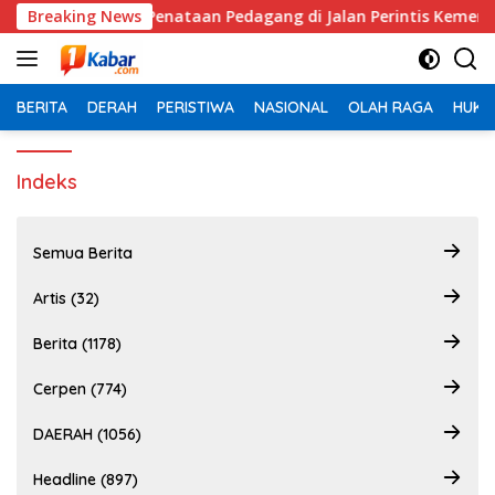
Langsung
i Serdang Kaji Penataan Pedagang di Jalan Perintis Kemerdeka
Breaking News
ke
konten
BERITA
DERAH
PERISTIWA
NASIONAL
OLAH RAGA
HUKU
Indeks
Semua Berita
Artis (32)
Berita (1178)
Cerpen (774)
DAERAH (1056)
Headline (897)