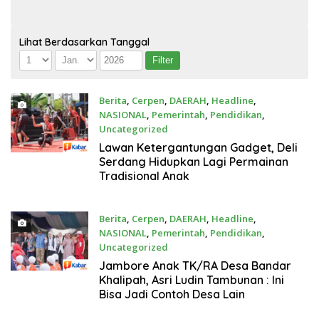
Lihat Berdasarkan Tanggal
Berita
,
Cerpen
,
DAERAH
,
Headline
,
NASIONAL
,
Pemerintah
,
Pendidikan
,
Uncategorized
Agustus 8, 2026
Lawan Ketergantungan Gadget, Deli
Serdang Hidupkan Lagi Permainan
Tradisional Anak
Berita
,
Cerpen
,
DAERAH
,
Headline
,
NASIONAL
,
Pemerintah
,
Pendidikan
,
Uncategorized
Agustus 8, 2026
Jambore Anak TK/RA Desa Bandar
Khalipah, Asri Ludin Tambunan : Ini
Bisa Jadi Contoh Desa Lain