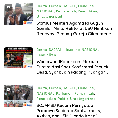
Berita
,
Cerpen
,
DAERAH
,
Headline
,
NASIONAL
,
Pemerintah
,
Pendidikan
,
Uncategorized
Agustus 3, 2026
Stafsus Menteri Agama RI Gugun
Gumilar Minta Rektorat USU Hentikan
Renovasi Gedung Gereja Oikoumene
Chapel USU Kota Medan Sebelum
Berdamai
Berita
,
DAERAH
,
Headline
,
NASIONAL
,
Pendidikan
Agustus 3, 2026
Wartawan 1Kabar.com Merasa
Diintimidasi Saat Konfirmasi Proyek
Desa, Syahbudin Padang: “Jangan
Bungkam Pers dengan Tekanan”
Berita
,
Cerpen
,
DAERAH
,
Headline
,
NASIONAL
,
Parlemen
,
Pemerintah
,
Pendidikan
,
Politik
,
Uncategorized
Agustus 2, 2026
SOJAMSU Kecam Pernyataan
Prabowo Subianto Soal Jurnalis,
Aktivis, dan LSM “Londo Ireng” :