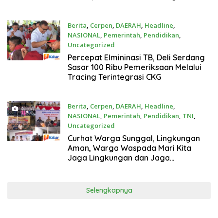
“Presiden RI Omon-Omon Demokrasi
hingga Anti Kritik!”
Berita
,
Cerpen
,
DAERAH
,
Headline
,
NASIONAL
,
Pemerintah
,
Pendidikan
,
Uncategorized
Agustus 1, 2026
Percepat Elmininasi TB, Deli Serdang
Sasar 100 Ribu Pemeriksaan Melalui
Tracing Terintegrasi CKG
Berita
,
Cerpen
,
DAERAH
,
Headline
,
NASIONAL
,
Pemerintah
,
Pendidikan
,
TNI
,
Uncategorized
Agustus 1, 2026
Curhat Warga Sunggal, Lingkungan
Aman, Warga Waspada Mari Kita
Jaga Lingkungan dan Jaga
Keamanan Bersama
Selengkapnya