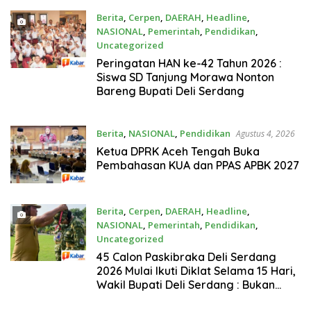
Berita
,
Cerpen
,
DAERAH
,
Headline
,
NASIONAL
,
Pemerintah
,
Pendidikan
,
Uncategorized
Agustus 6, 2026
Peringatan HAN ke-42 Tahun 2026 :
Siswa SD Tanjung Morawa Nonton
Bareng Bupati Deli Serdang
Berita
,
NASIONAL
,
Pendidikan
Agustus 4, 2026
Ketua DPRK Aceh Tengah Buka
Pembahasan KUA dan PPAS APBK 2027
Berita
,
Cerpen
,
DAERAH
,
Headline
,
NASIONAL
,
Pemerintah
,
Pendidikan
,
Uncategorized
Agustus 3, 2026
45 Calon Paskibraka Deli Serdang
2026 Mulai Ikuti Diklat Selama 15 Hari,
Wakil Bupati Deli Serdang : Bukan
Sekadar Pengibar Bendera