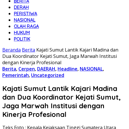
BERITA
DERAH
PERISTIWA
NASIONAL
OLAH RAGA
HUKUM
POLITIK
Beranda
Berita
Kajati Sumut Lantik Kajari Madina dan
Dua Koordinator Kejati Sumut, Jaga Marwah Institusi
dengan Kinerja Profesional
Berita
,
Cerpen
,
DAERAH
,
Headline
,
NASIONAL
,
Pemerintah
,
Uncategorized
Kajati Sumut Lantik Kajari Madina
dan Dua Koordinator Kejati Sumut,
Jaga Marwah Institusi dengan
Kinerja Profesional
Teks Foto : Kepala Kejaksaan Tinggi Sumatera Utara