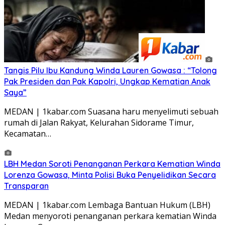
Tangis Pilu Ibu Kandung Winda Lauren Gowasa : “Tolong
Pak Presiden dan Pak Kapolri, Ungkap Kematian Anak
Saya”
MEDAN | 1kabar.com Suasana haru menyelimuti sebuah
rumah di Jalan Rakyat, Kelurahan Sidorame Timur,
Kecamatan…
‎LBH Medan Soroti Penanganan Perkara Kematian Winda
Lorenza Gowasa, Minta Polisi Buka Penyelidikan Secara
Transparan
MEDAN | 1kabar.com Lembaga Bantuan Hukum (LBH)
Medan menyoroti penanganan perkara kematian Winda