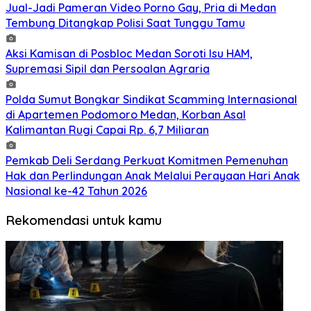
Jual-Jadi Pameran Video Porno Gay, Pria di Medan
Tembung Ditangkap Polisi Saat Tunggu Tamu
Aksi Kamisan di Posbloc Medan Soroti Isu HAM,
Supremasi Sipil dan Persoalan Agraria
Polda Sumut Bongkar Sindikat Scamming Internasional
di Apartemen Podomoro Medan, Korban Asal
Kalimantan Rugi Capai Rp. 6,7 Miliaran
Pemkab Deli Serdang Perkuat Komitmen Pemenuhan
Hak dan Perlindungan Anak Melalui Perayaan Hari Anak
Nasional ke-42 Tahun 2026
Rekomendasi untuk kamu