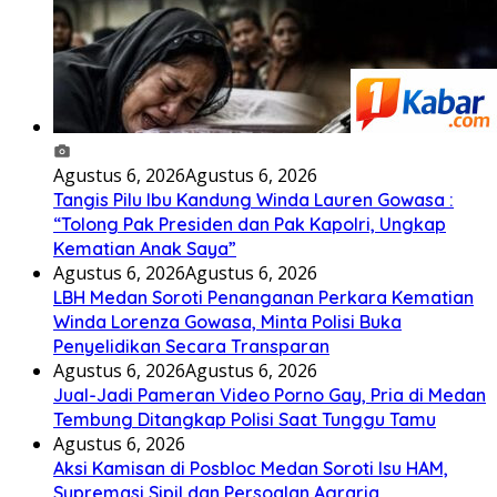
Agustus 6, 2026
Agustus 6, 2026
Tangis Pilu Ibu Kandung Winda Lauren Gowasa :
“Tolong Pak Presiden dan Pak Kapolri, Ungkap
Kematian Anak Saya”
Agustus 6, 2026
Agustus 6, 2026
‎LBH Medan Soroti Penanganan Perkara Kematian
Winda Lorenza Gowasa, Minta Polisi Buka
Penyelidikan Secara Transparan
Agustus 6, 2026
Agustus 6, 2026
Jual-Jadi Pameran Video Porno Gay, Pria di Medan
Tembung Ditangkap Polisi Saat Tunggu Tamu
Agustus 6, 2026
Aksi Kamisan di Posbloc Medan Soroti Isu HAM,
Supremasi Sipil dan Persoalan Agraria