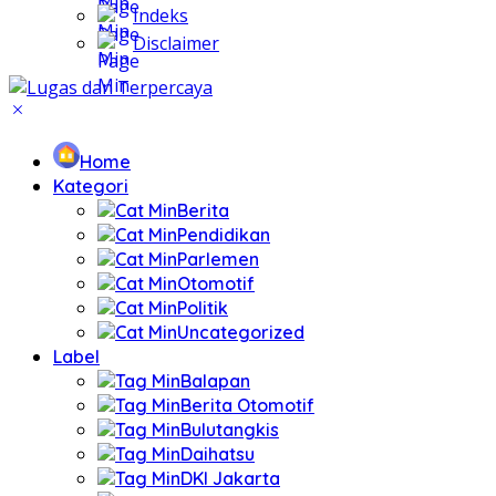
Indeks
Disclaimer
Home
Kategori
Berita
Pendidikan
Parlemen
Otomotif
Politik
Uncategorized
Label
Balapan
Berita Otomotif
Bulutangkis
Daihatsu
DKI Jakarta