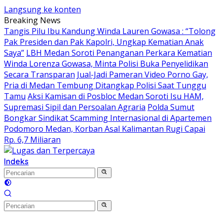
Langsung ke konten
Breaking News
Tangis Pilu Ibu Kandung Winda Lauren Gowasa : “Tolong
Pak Presiden dan Pak Kapolri, Ungkap Kematian Anak
Saya”
‎LBH Medan Soroti Penanganan Perkara Kematian
Winda Lorenza Gowasa, Minta Polisi Buka Penyelidikan
Secara Transparan
Jual-Jadi Pameran Video Porno Gay,
Pria di Medan Tembung Ditangkap Polisi Saat Tunggu
Tamu
Aksi Kamisan di Posbloc Medan Soroti Isu HAM,
Supremasi Sipil dan Persoalan Agraria
Polda Sumut
Bongkar Sindikat Scamming Internasional di Apartemen
Podomoro Medan, Korban Asal Kalimantan Rugi Capai
Rp. 6,7 Miliaran
Indeks