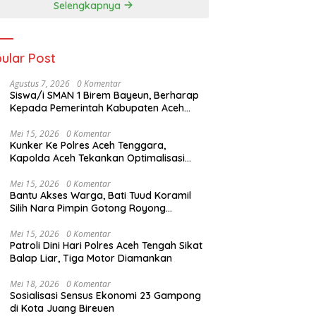
Selengkapnya
Pengibar Bendera
ular Post
Agustus 7, 2026
0 Komentar
Siswa/i SMAN 1 Birem Bayeun, Berharap
Kepada Pemerintah Kabupaten Aceh
Timur,Untuk Mendapatkan Makanan
Bergizi Gratis,
Mei 15, 2026
0 Komentar
Kunker Ke Polres Aceh Tenggara,
Kapolda Aceh Tekankan Optimalisasi
Pelayanan Masyarakat dan Kunjungi
Pesantren Darul Iman
Mei 15, 2026
0 Komentar
Bantu Akses Warga, Bati Tuud Koramil
Silih Nara Pimpin Gotong Royong
Pembukaan Jalan Perkebunan
Mei 15, 2026
0 Komentar
Patroli Dini Hari Polres Aceh Tengah Sikat
Balap Liar, Tiga Motor Diamankan
Mei 18, 2026
0 Komentar
Sosialisasi Sensus Ekonomi 23 Gampong
di Kota Juang Bireuen