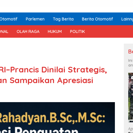
Otomotif
Parlemen
Tag Berita
Berita Otomotif
Lainn
ONAL
OLAH RAGA
HUKUM
POLITIK
B
In
an
I–Prancis Dinilai Strategis,
an Sampaikan Apresiasi
Ag