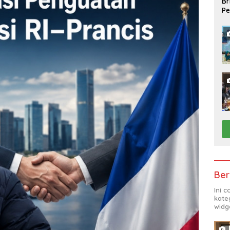
Br
Pe
Pr
Ber
Ini 
kate
widg