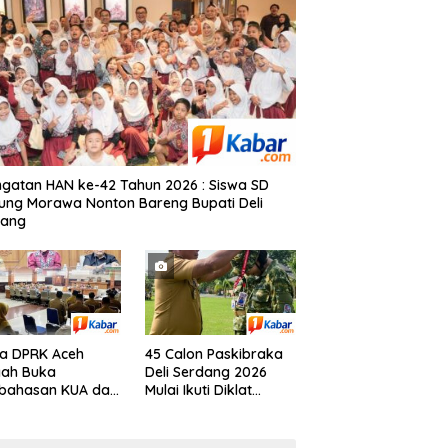
ngatan HAN ke-42 Tahun 2026 : Siswa SD
ung Morawa Nonton Bareng Bupati Deli
dang
a DPRK Aceh
45 Calon Paskibraka
gah Buka
Deli Serdang 2026
bahasan KUA dan
Mulai Ikuti Diklat
S APBK 2027
Selama 15 Hari, Wakil
Bupati Deli Serdang :
Bukan Sekadar