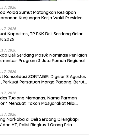
us 7, 2026
ob Polda Sumut Matangkan Kesiapan
amanan Kunjungan Kerja Wakil Presiden RI
ota Medan
us 7, 2026
uat Kapasitas, TP PKK Deli Serdang Gelar
KK 2026
us 7, 2026
ab Deli Serdang Masuk Nominasi Penilaian
ementasi Program 3 Juta Rumah Regional
atera
us 7, 2026
t Konsolidasi SORTAGIRI Digelar 8 Agustus
, Perkuat Persatuan Marga Padang, Berutu,
Solin di Suak Simsim
us 7, 2026
kades Tualang Memanas, Nama Parman
r 1 Mencuat: Tokoh Masyarakat Nilai
knya Layak Dipercaya
us 7, 2026
ng Narkoba di Deli Serdang Dilengkapi
 dan HT, Polisi Ringkus 1 Orang Pria
gedar Sabu