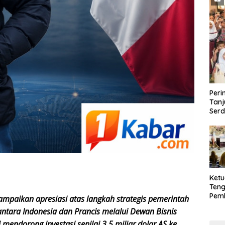
Peri
Tanj
Ser
Ketu
Ten
Pem
yampaikan apresiasi atas langkah strategis pemerintah
PPA
tara Indonesia dan Prancis melalui Dewan Bisnis
mendorong investasi senilai 3,5 miliar dolar AS ke