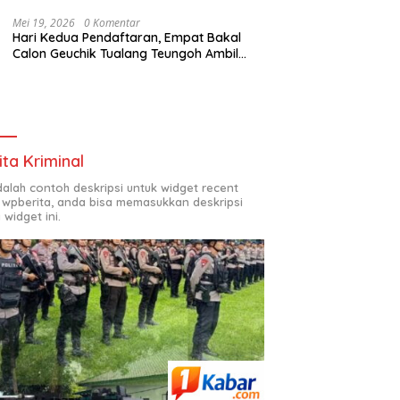
Mei 19, 2026
0 Komentar
Hari Kedua Pendaftaran, Empat Bakal
Calon Geuchik Tualang Teungoh Ambil
Berkas di Sekretariat P2G
ita Kriminal
adalah contoh deskripsi untuk widget recent
 wpberita, anda bisa memasukkan deskripsi
 widget ini.