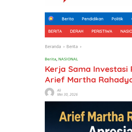
H
Berita
Pendidikan
Politik
o
m
BERITA
DERAH
PERISTIWA
NASI
e
Beranda
Berita
Berita
,
NASIONAL
Kerja Sama Investasi R
Arief Martha Rahady
Ali
Mei 30, 2026