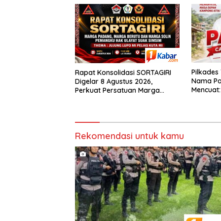
Medan
Pilkades
Rapat Konsolidasi SORTAGIRI
Nama Pa
Digelar 8 Agustus 2026,
Mencuat
Perkuat Persatuan Marga
Nilai So
Padang, Berutu, dan Solin di
Diperca
Suak Simsim
Rekomendasi untuk kamu