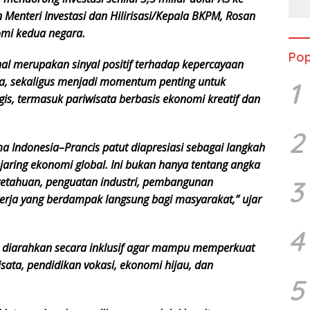
 Menteri Investasi dan Hilirisasi/Kepala BKPM, Rosan
omi kedua negara.
Pop
al merupakan sinyal positif terhadap kepercayaan
sia, sekaligus menjadi momentum penting untuk
1
s, termasuk pariwisata berbasis ekonomi kreatif dan
2
ama Indonesia–Prancis patut diapresiasi sebagai langkah
aring ekonomi global. Ini bukan hanya tentang angka
3
engetahuan, penguatan industri, pembangunan
 kerja yang berdampak langsung bagi masyarakat,” ujar
4
lu diarahkan secara inklusif agar mampu memperkuat
sata, pendidikan vokasi, ekonomi hijau, dan
5