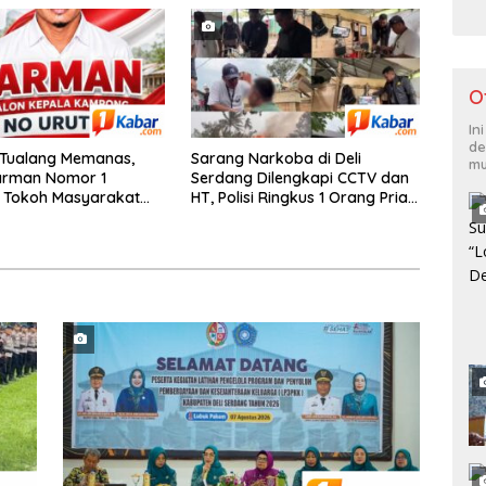
O
In
de
 Tualang Memanas,
Sarang Narkoba di Deli
mu
rman Nomor 1
Serdang Dilengkapi CCTV dan
: Tokoh Masyarakat
HT, Polisi Ringkus 1 Orang Pria
soknya Layak
Pengedar Sabu
ya