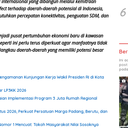
internasional yang dibangun melalui kemitraan
6
fect terhadap daerah-daerah potensial di Indonesia,
tuhkan percepatan konektivitas, penguatan SDM, dan
enjadi pusat pertumbuhan ekonomi baru di kawasan
seperti ini perlu terus diperkuat agar manfaatnya tidak
njangkau daerah-daerah yang memiliki potensi besar
Ber
Ini 
post
pada
ngamanan Kunjungan Kerja Wakil Presiden RI di Kota
lar LP3KK 2026
aian Implementasi Program 3 Juta Rumah Regional
stus 2026, Perkuat Persatuan Marga Padang, Berutu, dan
omor 1 Mencuat: Tokoh Masyarakat Nilai Sosoknya