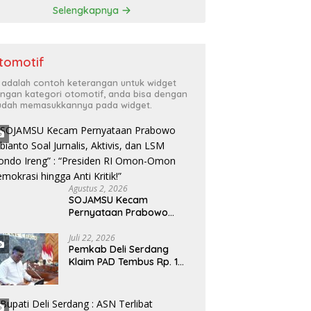
Selengkapnya
tomotif
i adalah contoh keterangan untuk widget
ngan kategori otomotif, anda bisa dengan
dah memasukkannya pada widget.
Agustus 2, 2026
SOJAMSU Kecam
Pernyataan Prabowo
Subianto Soal Jurnalis,
Aktivis, dan LSM “Londo
Juli 22, 2026
Pemkab Deli Serdang
Ireng” : “Presiden RI
Klaim PAD Tembus Rp. 1
Omon-Omon Demokrasi
Triliun, Jawab Sorotan
hingga Anti Kritik!”
Fraksi DPRD Deli Serdang
Soal APBD TA 2025