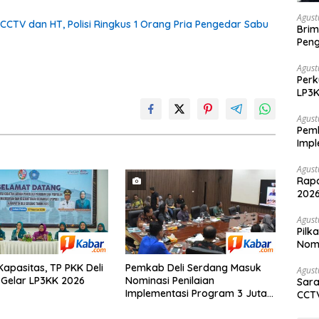
Agust
CCTV dan HT, Polisi Ringkus 1 Orang Pria Pengedar Sabu
Brim
Peng
di K
Agust
Perk
LP3
Agust
Pemk
Impl
Sum
Agust
Rapa
2026
dan 
Agust
Pil
Nomo
Soso
Kapasitas, TP PKK Deli
Pemkab Deli Serdang Masuk
Agust
Gelar LP3KK 2026
Nominasi Penilaian
Sara
Implementasi Program 3 Juta
CCTV
Rumah Regional Sumatera
Pen