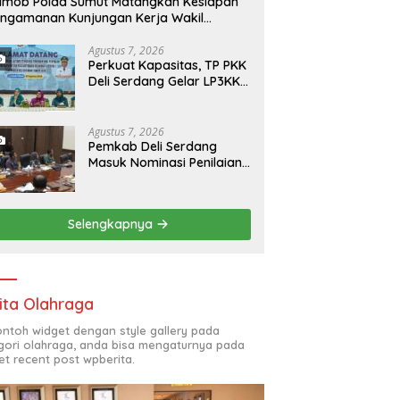
imob Polda Sumut Matangkan Kesiapan
ngamanan Kunjungan Kerja Wakil
esiden RI di Kota Medan
Agustus 7, 2026
Perkuat Kapasitas, TP PKK
Deli Serdang Gelar LP3KK
2026
Agustus 7, 2026
Pemkab Deli Serdang
Masuk Nominasi Penilaian
Implementasi Program 3
Juta Rumah Regional
Sumatera
Selengkapnya
ita Olahraga
contoh widget dengan style gallery pada
gori olahraga, anda bisa mengaturnya pada
et recent post wpberita.