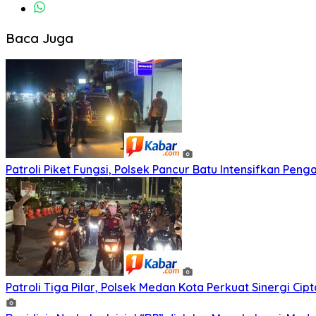
Baca Juga
Patroli Piket Fungsi, Polsek Pancur Batu Intensifkan Pe
Patroli Tiga Pilar, Polsek Medan Kota Perkuat Sinergi C