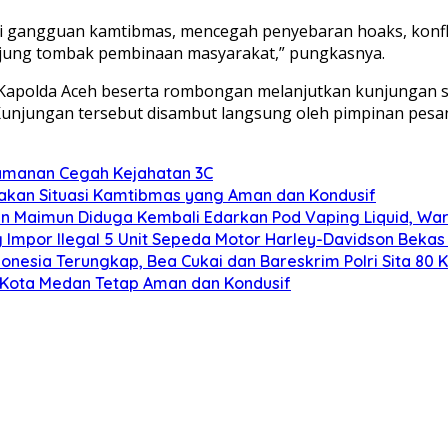
si gangguan kamtibmas, mencegah penyebaran hoaks, konflik 
jung tombak pembinaan masyarakat,” pungkasnya.
 Kapolda Aceh beserta rombongan melanjutkan kunjungan s
unjungan tersebut disambut langsung oleh pimpinan pesan
ngamanan Cegah Kejahatan 3C
iptakan Situasi Kamtibmas yang Aman dan Kondusif
an Maimun Diduga Kembali Edarkan Pod Vaping Liquid, War
 Impor Ilegal 5 Unit Sepeda Motor Harley-Davidson Bekas
nesia Terungkap, Bea Cukai dan Bareskrim Polri Sita 80 Kg
ga Kota Medan Tetap Aman dan Kondusif