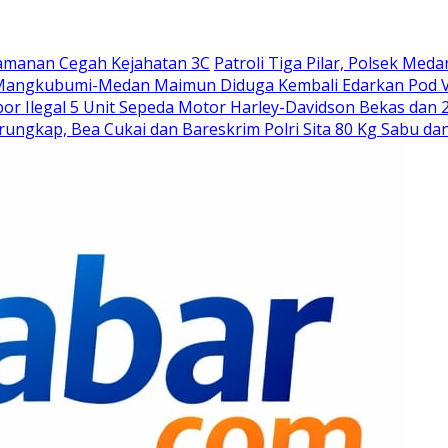
ngamanan Cegah Kejahatan 3C
Patroli Tiga Pilar, Polsek Med
lan Mangkubumi-Medan Maimun Diduga Kembali Edarkan Pod 
r Ilegal 5 Unit Sepeda Motor Harley-Davidson Bekas dan 
ngkap, Bea Cukai dan Bareskrim Polri Sita 80 Kg Sabu dan 5