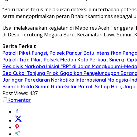
“Polri harus terus melakukan deteksi dini terhadap poten
serta mengoptimalkan peran Bhabinkamtibmas sebagai u
Usai melaksanakan kegiatan di Mapolres Aceh Tenggara,
di Desa Terutung Megara Baru, Kecamatan Lawe Sumur. K
Berita Terkait
Patroli Piket Fungsi, Polsek Pancur Batu Intensifkan Pe
Patroli Tiga Pilar, Polsek Medan Kota Perkuat Sinergi C
Residivis Narkoba Inisial “RP” di Jalan Mangkubumi-Med
Bea Cukai Tanjung Priok Gagalkan Penyelundupan Barang
Jaringan Peredaran Narkotika Internasional Malaysia-Indo
Brimob Polda Sumut Rutin Gelar Patroli Setiap Hari, Ja
Post Views:
437
Komentar