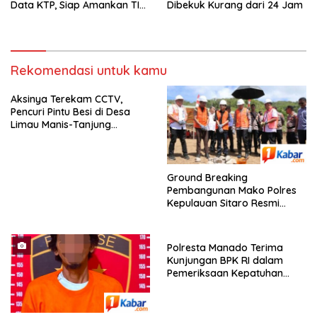
Dibekuk Kurang dari 24 Jam
Data KTP, Siap Amankan TIFF
Tomohon 2026
Rekomendasi untuk kamu
Aksinya Terekam CCTV,
Pencuri Pintu Besi di Desa
Limau Manis-Tanjung
Morawa Ditangkap Polisi
Ground Breaking
Pembangunan Mako Polres
Kepulauan Sitaro Resmi
Dilaksanakan
Polresta Manado Terima
Kunjungan BPK RI dalam
Pemeriksaan Kepatuhan
Sistem Informasi Layanan
Laporan Kamtibmas