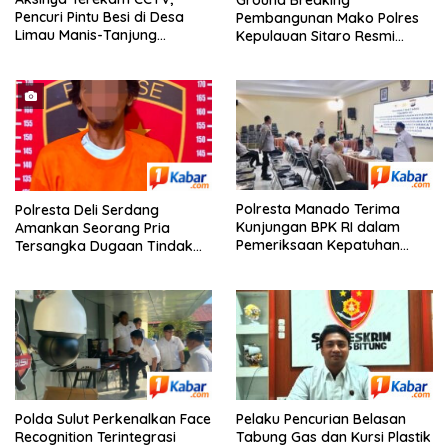
Pencuri Pintu Besi di Desa
Pembangunan Mako Polres
Limau Manis-Tanjung
Kepulauan Sitaro Resmi
Morawa Ditangkap Polisi
Dilaksanakan
Polresta Manado Terima
Polresta Deli Serdang
Kunjungan BPK RI dalam
Amankan Seorang Pria
Pemeriksaan Kepatuhan
Tersangka Dugaan Tindak
Sistem Informasi Layanan
Pidana Kekerasan Seksual
Laporan Kamtibmas
Terhadap Penyandang
Disabilitas Hingga Hamil
Pelaku Pencurian Belasan
Polda Sulut Perkenalkan Face
Tabung Gas dan Kursi Plastik
Recognition Terintegrasi