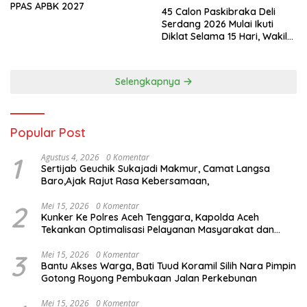
PPAS APBK 2027
45 Calon Paskibraka Deli
Serdang 2026 Mulai Ikuti
Diklat Selama 15 Hari, Wakil
Bupati Deli Serdang : Bukan
Sekadar Pengibar Bendera
Selengkapnya
Popular Post
1
Agustus 4, 2026
0 Komentar
Sertijab Geuchik Sukajadi Makmur, Camat Langsa
Baro,Ajak Rajut Rasa Kebersamaan,
2
Mei 15, 2026
0 Komentar
Kunker Ke Polres Aceh Tenggara, Kapolda Aceh
Tekankan Optimalisasi Pelayanan Masyarakat dan
Kunjungi Pesantren Darul Iman
3
Mei 15, 2026
0 Komentar
Bantu Akses Warga, Bati Tuud Koramil Silih Nara Pimpin
Gotong Royong Pembukaan Jalan Perkebunan
Mei 15, 2026
0 Komentar