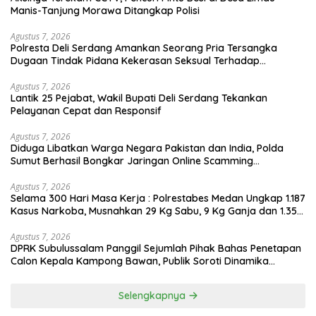
Manis-Tanjung Morawa Ditangkap Polisi
Agustus 7, 2026
Polresta Deli Serdang Amankan Seorang Pria Tersangka
Dugaan Tindak Pidana Kekerasan Seksual Terhadap
Penyandang Disabilitas Hingga Hamil
Agustus 7, 2026
Lantik 25 Pejabat, Wakil Bupati Deli Serdang Tekankan
Pelayanan Cepat dan Responsif
Agustus 7, 2026
Diduga Libatkan Warga Negara Pakistan dan India, Polda
Sumut Berhasil Bongkar Jaringan Online Scamming
Internasional
Agustus 7, 2026
Selama 300 Hari Masa Kerja : Polrestabes Medan Ungkap 1.187
Kasus Narkoba, Musnahkan 29 Kg Sabu, 9 Kg Ganja dan 1.350
Pod Vaping Liquid Jaringan Indonesia-Malaysia
Agustus 7, 2026
DPRK Subulussalam Panggil Sejumlah Pihak Bahas Penetapan
Calon Kepala Kampong Bawan, Publik Soroti Dinamika
Pilkades
Selengkapnya