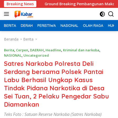
Langsung
isi
Breaking News
Ground Breaking Pembangunan Mako Polres Kepula
ke
konten
BERITA
DERAH
PERISTIWA
NASIONAL
OLAH RAGA
HUKU
Beranda
Berita
Berita
,
Cerpen
,
DAERAH
,
Headline
,
Kriminal dan narkoba
,
NASIONAL
,
Uncategorized
Satres Narkoba Polresta Deli
Serdang bersama Polsek Pantai
Labu Berhasil Ungkap Kasus
Tindak Pidana Narkotika di Desa
Sei Tuan, 2 Pelaku Pengedar Sabu
Diamankan
Teks Foto : Satuan Reserse Narkoba (Satres Narkoba)