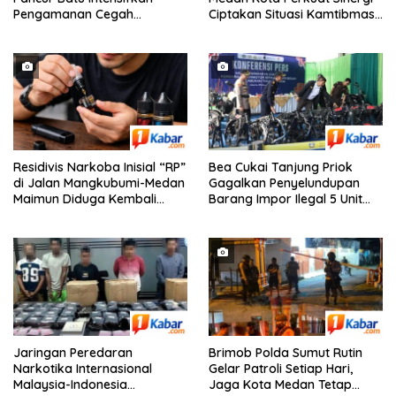
Pengamanan Cegah
Ciptakan Situasi Kamtibmas
Kejahatan 3C
yang Aman dan Kondusif
Residivis Narkoba Inisial “RP”
Bea Cukai Tanjung Priok
di Jalan Mangkubumi-Medan
Gagalkan Penyelundupan
Maimun Diduga Kembali
Barang Impor Ilegal 5 Unit
Edarkan Pod Vaping Liquid,
Sepeda Motor Harley-
Warga Desak Polisi Turun
Davidson Bekas dan 20 Unit
Tangan
Frame Rangka Bekas Asal
Tiongkok
Jaringan Peredaran
Brimob Polda Sumut Rutin
Narkotika Internasional
Gelar Patroli Setiap Hari,
Malaysia-Indonesia
Jaga Kota Medan Tetap