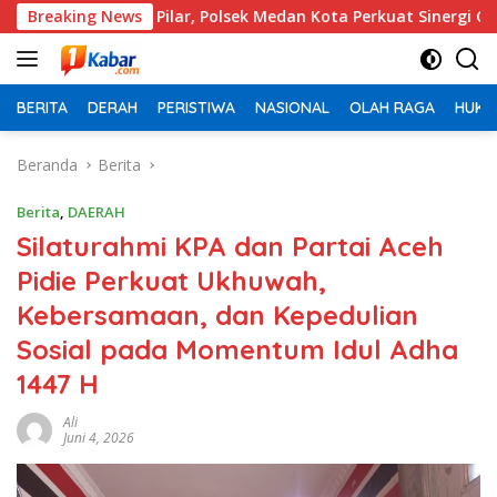
Langsung
lar, Polsek Medan Kota Perkuat Sinergi Ciptakan Situasi Kamti
Breaking News
ke
konten
BERITA
DERAH
PERISTIWA
NASIONAL
OLAH RAGA
HUKU
Beranda
Berita
Berita
,
DAERAH
Silaturahmi KPA dan Partai Aceh
Pidie Perkuat Ukhuwah,
Kebersamaan, dan Kepedulian
Sosial pada Momentum Idul Adha
1447 H
Ali
Juni 4, 2026