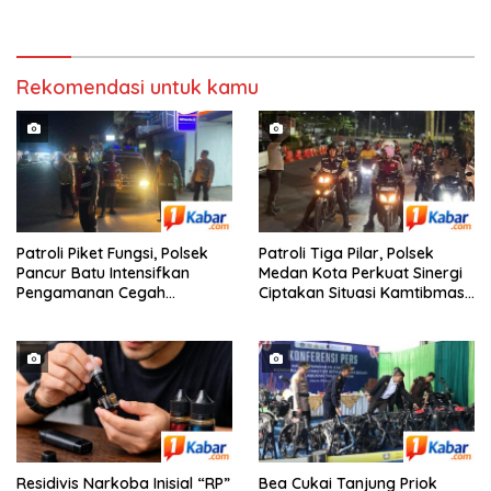
Terungkap, Bea Cukai dan
Aman dan Kondusif
Bareskrim Polri Sita 80 Kg
Sabu dan 5.200 Butir Pil
Ekstasi
Rekomendasi untuk kamu
Patroli Piket Fungsi, Polsek
Patroli Tiga Pilar, Polsek
Pancur Batu Intensifkan
Medan Kota Perkuat Sinergi
Pengamanan Cegah
Ciptakan Situasi Kamtibmas
Kejahatan 3C
yang Aman dan Kondusif
Residivis Narkoba Inisial “RP”
Bea Cukai Tanjung Priok