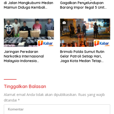
di Jalan Mangkubumi-Medan
Gagalkan Penyelundupan
Maimun Diduga Kembali
Barang Impor Ilegal 5 Unit
Edarkan Pod Vaping Liquid,
Sepeda Motor Harley-
Warga Desak Polisi Turun
Davidson Bekas dan 20 Unit
Tangan
Frame Rangka Bekas Asal
Tiongkok
Jaringan Peredaran
Brimob Polda Sumut Rutin
Narkotika Internasional
Gelar Patroli Setiap Hari,
Malaysia-Indonesia
Jaga Kota Medan Tetap
Terungkap, Bea Cukai dan
Aman dan Kondusif
Bareskrim Polri Sita 80 Kg
Sabu dan 5.200 Butir Pil
Ekstasi
Tinggalkan Balasan
Alamat email Anda tidak akan dipublikasikan.
Ruas yang wajib
ditandai
*