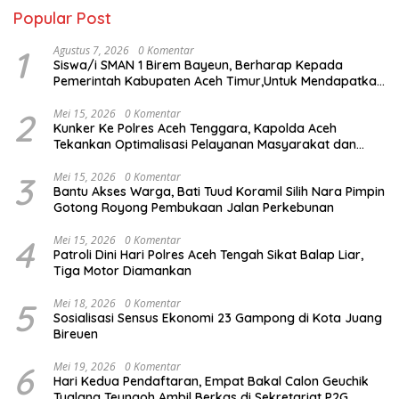
Popular Post
1
Agustus 7, 2026
0 Komentar
Siswa/i SMAN 1 Birem Bayeun, Berharap Kepada
Pemerintah Kabupaten Aceh Timur,Untuk Mendapatkan
Makanan Bergizi Gratis,
2
Mei 15, 2026
0 Komentar
Kunker Ke Polres Aceh Tenggara, Kapolda Aceh
Tekankan Optimalisasi Pelayanan Masyarakat dan
Kunjungi Pesantren Darul Iman
3
Mei 15, 2026
0 Komentar
Bantu Akses Warga, Bati Tuud Koramil Silih Nara Pimpin
Gotong Royong Pembukaan Jalan Perkebunan
4
Mei 15, 2026
0 Komentar
Patroli Dini Hari Polres Aceh Tengah Sikat Balap Liar,
Tiga Motor Diamankan
5
Mei 18, 2026
0 Komentar
Sosialisasi Sensus Ekonomi 23 Gampong di Kota Juang
Bireuen
6
Mei 19, 2026
0 Komentar
Hari Kedua Pendaftaran, Empat Bakal Calon Geuchik
Tualang Teungoh Ambil Berkas di Sekretariat P2G