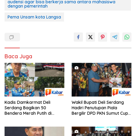
audensi agar bisa berkerja sama antara mahasiswa
dengan pemerintah
Pema Unsam kota Langsa
Baca Juga
Kadis Damkarmat Deli
Wakil Bupati Deli Serdang
Serdang Bagikan 50
Hadiri Penutupan Piala
Bendera Merah Putih di
Bergilir DPD PKN Sumut Cup I
Depan Museum Deli Serdang
2026 di Alun-Alun Pancur
Jelang HUT RI ke-81 Tahun
Batu, Batak United Vs OKKA
2026
FC dengan Skor 3-2