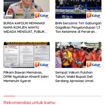
BURSA KAPOLRI MEMANAS!
BNN bersama Tim Gabungan
NAMA KOMJEN WAHYU
Gagalkan Penyelundupan 1,3
WIDADA MENGUAT, PUBLIK:
Ton Ketamine di Perairan
SOSOK PROFESIONAL LAYAK
Natuna Kepulauan Riau
PIMPIN POLRI
Pilkam Bawan Memanas,
Sempat Vakum Puluhan
DPRK Nyatakan Khairill Sahri
Tahun, Wakil Bupati Deli
Memenuhi Syarat
Serdang Apresiasi Umat
Hindu Menjaga Adhi Tiruvilla
Maha Puja
Rekomendasi untuk kamu