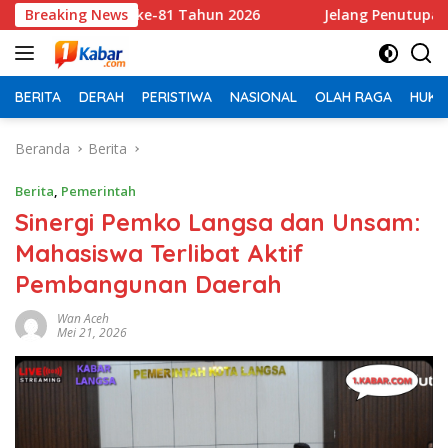
Langsung
 ke-81 Tahun 2026
Breaking News
Jelang Penutupan TMMD ke-129, Satg
ke
konten
BERITA
DERAH
PERISTIWA
NASIONAL
OLAH RAGA
HUKU
Beranda
Berita
Berita
,
Pemerintah
Sinergi Pemko Langsa dan Unsam:
Mahasiswa Terlibat Aktif
Pembangunan Daerah
Wan Aceh
Mei 21, 2026