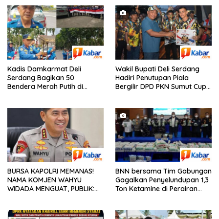
Kadis Damkarmat Deli
Wakil Bupati Deli Serdang
Serdang Bagikan 50
Hadiri Penutupan Piala
Bendera Merah Putih di
Bergilir DPD PKN Sumut Cup I
Depan Museum Deli Serdang
2026 di Alun-Alun Pancur
Jelang HUT RI ke-81 Tahun
Batu, Batak United Vs OKKA
2026
FC dengan Skor 3-2
BURSA KAPOLRI MEMANAS!
BNN bersama Tim Gabungan
NAMA KOMJEN WAHYU
Gagalkan Penyelundupan 1,3
WIDADA MENGUAT, PUBLIK:
Ton Ketamine di Perairan
SOSOK PROFESIONAL LAYAK
Natuna Kepulauan Riau
PIMPIN POLRI