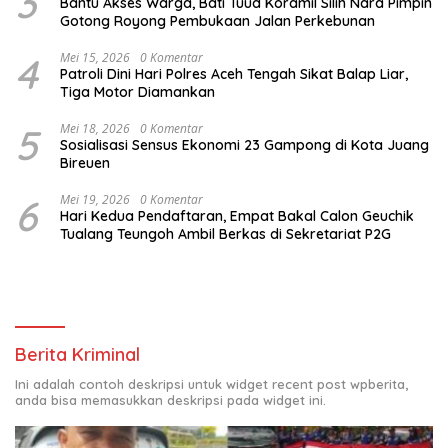
3
Bantu Akses Warga, Bati Tuud Koramil Silih Nara Pimpin
Gotong Royong Pembukaan Jalan Perkebunan
4
Mei 15, 2026
0 Komentar
Patroli Dini Hari Polres Aceh Tengah Sikat Balap Liar,
Tiga Motor Diamankan
5
Mei 18, 2026
0 Komentar
Sosialisasi Sensus Ekonomi 23 Gampong di Kota Juang
Bireuen
6
Mei 19, 2026
0 Komentar
Hari Kedua Pendaftaran, Empat Bakal Calon Geuchik
Tualang Teungoh Ambil Berkas di Sekretariat P2G
Berita Kriminal
Ini adalah contoh deskripsi untuk widget recent post wpberita,
anda bisa memasukkan deskripsi pada widget ini.