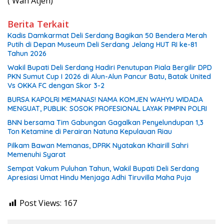
( Wan Atjeh)
Berita Terkait
Kadis Damkarmat Deli Serdang Bagikan 50 Bendera Merah
Putih di Depan Museum Deli Serdang Jelang HUT RI ke-81
Tahun 2026
Wakil Bupati Deli Serdang Hadiri Penutupan Piala Bergilir DPD
PKN Sumut Cup I 2026 di Alun-Alun Pancur Batu, Batak United
Vs OKKA FC dengan Skor 3-2
BURSA KAPOLRI MEMANAS! NAMA KOMJEN WAHYU WIDADA
MENGUAT, PUBLIK: SOSOK PROFESIONAL LAYAK PIMPIN POLRI
BNN bersama Tim Gabungan Gagalkan Penyelundupan 1,3
Ton Ketamine di Perairan Natuna Kepulauan Riau
Pilkam Bawan Memanas, DPRK Nyatakan Khairill Sahri
Memenuhi Syarat
Sempat Vakum Puluhan Tahun, Wakil Bupati Deli Serdang
Apresiasi Umat Hindu Menjaga Adhi Tiruvilla Maha Puja
Post Views:
167