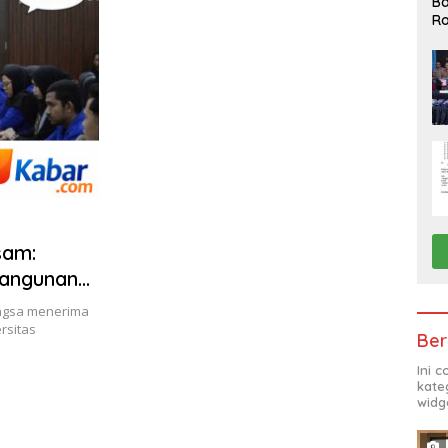
Ba
Ro
K
sam:
bangunan
angsa menerima
rsitas
Ber
Ini 
kate
widg