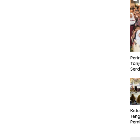
Peri
Tanj
Ser
Ketu
Ten
Pem
PPA