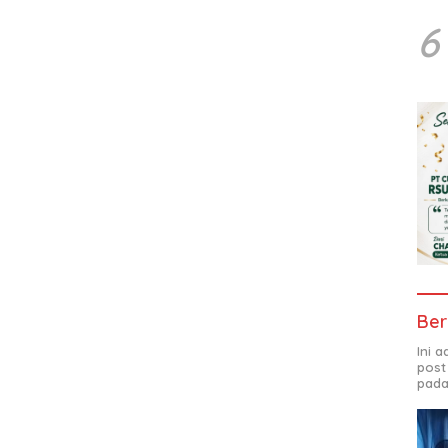
6
Ber
Ini 
post
pada