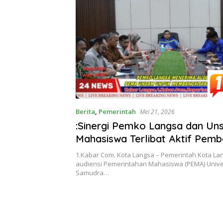
Malaysia
Berita
,
Pemerintah
Mei 21, 2026
:Sinergi Pemko Langsa dan Un
Mahasiswa Terlibat Aktif Pem
Daerah
1.Kabar Com. Kota Langsa – Pemerintah Kota L
audiensi Pemerintahan Mahasiswa (PEMA) Unive
Samudra…