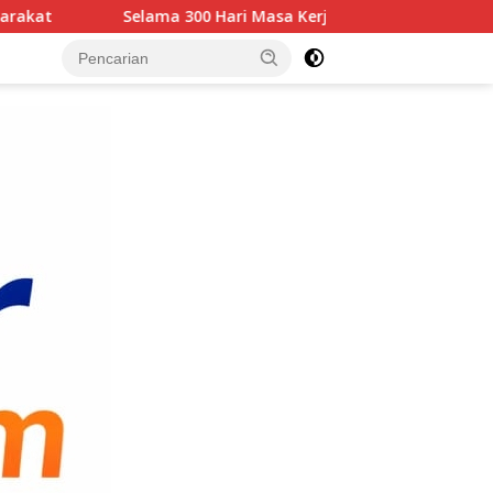
 300 Hari Masa Kerja : Polrestabes Medan Ungkap 1.187 Kasus 