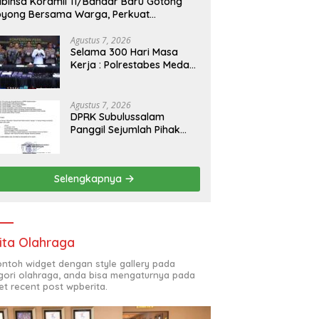
binsa Koramil 11/Bandar Baru Gotong
yong Bersama Warga, Perkuat
ekompakan TNI dan Masyarakat
Agustus 7, 2026
Selama 300 Hari Masa
Kerja : Polrestabes Medan
Ungkap 1.187 Kasus
Narkoba, Musnahkan 29
Kg Sabu, 9 Kg Ganja dan
Agustus 7, 2026
1.350 Pod Vaping Liquid
DPRK Subulussalam
Jaringan Indonesia-
Panggil Sejumlah Pihak
Malaysia
Bahas Penetapan Calon
Kepala Kampong Bawan,
Publik Soroti Dinamika
Selengkapnya
Pilkades
ita Olahraga
contoh widget dengan style gallery pada
gori olahraga, anda bisa mengaturnya pada
et recent post wpberita.