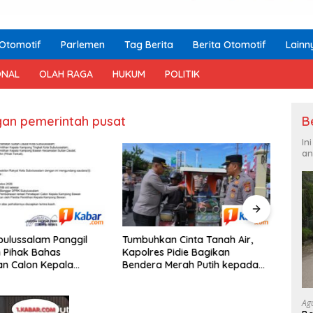
Otomotif
Parlemen
Tag Berita
Berita Otomotif
Lainn
ONAL
OLAH RAGA
HUKUM
POLITIK
an pemerintah pusat
B
In
an
ulussalam Panggil
‎Tumbuhkan Cinta Tanah Air,
Tangi
 Pihak Bahas
Kapolres Pidie Bagikan
Laure
n Calon Kepala
Bendera Merah Putih kepada
Presi
Bawan, Publik Soroti
Pengguna Jalan
Ungk
 Pilkades
Ag