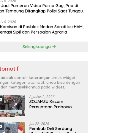
us 6, 2026
-Jadi Pameran Video Porno Gay, Pria di
n Tembung Ditangkap Polisi Saat Tunggu
u
us 6, 2026
 Kamisan di Posbloc Medan Soroti Isu HAM,
emasi Sipil dan Persoalan Agraria
Selengkapnya
tomotif
i adalah contoh keterangan untuk widget
ngan kategori otomotif, anda bisa dengan
dah memasukkannya pada widget.
Agustus 2, 2026
SOJAMSU Kecam
Pernyataan Prabowo
Subianto Soal Jurnalis,
Aktivis, dan LSM “Londo
Ireng” : “Presiden RI
Juli 22, 2026
Omon-Omon Demokrasi
Pemkab Deli Serdang