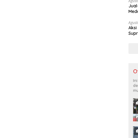
Agust
Jual
Meda
Tam
Agust
Aksi
Supr
O
In
de
mu