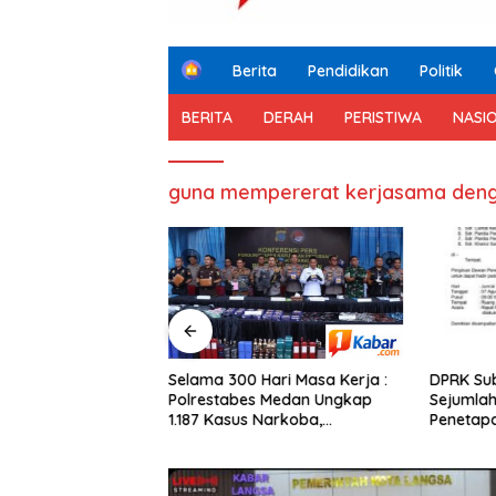
H
Berita
Pendidikan
Politik
o
m
BERITA
DERAH
PERISTIWA
NASI
e
guna mempererat kerjasama deng
DPRK Sub
amil 11/Bandar
Selama 300 Hari Masa Kerja :
Sejumlah
g Royong Bersama
Polrestabes Medan Ungkap
Penetapa
kuat Kekompakan
1.187 Kasus Narkoba,
Kampong 
yarakat
Musnahkan 29 Kg Sabu, 9 Kg
Dinamika
Ganja dan 1.350 Pod Vaping
Liquid Jaringan Indonesia-