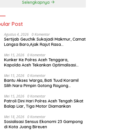
Selengkapnya
Pengibar Bendera
ular Post
Agustus 4, 2026
0 Komentar
Sertijab Geuchik Sukajadi Makmur, Camat
Langsa Baro,Ajak Rajut Rasa
Kebersamaan,
Mei 15, 2026
0 Komentar
Kunker Ke Polres Aceh Tenggara,
Kapolda Aceh Tekankan Optimalisasi
Pelayanan Masyarakat dan Kunjungi
Pesantren Darul Iman
Mei 15, 2026
0 Komentar
Bantu Akses Warga, Bati Tuud Koramil
Silih Nara Pimpin Gotong Royong
Pembukaan Jalan Perkebunan
Mei 15, 2026
0 Komentar
Patroli Dini Hari Polres Aceh Tengah Sikat
Balap Liar, Tiga Motor Diamankan
Mei 18, 2026
0 Komentar
Sosialisasi Sensus Ekonomi 23 Gampong
di Kota Juang Bireuen