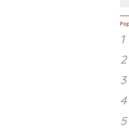
Pop
1
2
3
4
5