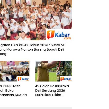
ngatan HAN ke-42 Tahun 2026 : Siswa SD
ung Morawa Nonton Bareng Bupati Deli
dang
a DPRK Aceh
45 Calon Paskibraka
gah Buka
Deli Serdang 2026
bahasan KUA dan
Mulai Ikuti Diklat
S APBK 2027
Selama 15 Hari, Wakil
Bupati Deli Serdang :
Bukan Sekadar