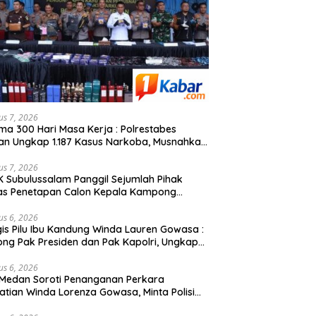
us 7, 2026
ma 300 Hari Masa Kerja : Polrestabes
n Ungkap 1.187 Kasus Narkoba, Musnahkan
g Sabu, 9 Kg Ganja dan 1.350 Pod Vaping
id Jaringan Indonesia-Malaysia
us 7, 2026
 Subulussalam Panggil Sejumlah Pihak
as Penetapan Calon Kepala Kampong
n, Publik Soroti Dinamika Pilkades
us 6, 2026
is Pilu Ibu Kandung Winda Lauren Gowasa :
ong Pak Presiden dan Pak Kapolri, Ungkap
atian Anak Saya”
us 6, 2026
 Medan Soroti Penanganan Perkara
tian Winda Lorenza Gowasa, Minta Polisi
 Penyelidikan Secara Transparan