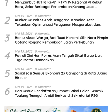
1
Menyambut HUT RI Ke-81 PTPN IV Regional VI Kebun
Baru, Gelar Berbagai Perlombaan,Kenang Jasa
Pahlawan,
2
Mei 15, 2026
0 Komentar
Kunker Ke Polres Aceh Tenggara, Kapolda Aceh
Tekankan Optimalisasi Pelayanan Masyarakat dan
Kunjungi Pesantren Darul Iman
3
Mei 15, 2026
0 Komentar
Bantu Akses Warga, Bati Tuud Koramil Silih Nara Pimpin
Gotong Royong Pembukaan Jalan Perkebunan
4
Mei 15, 2026
0 Komentar
Patroli Dini Hari Polres Aceh Tengah Sikat Balap Liar,
Tiga Motor Diamankan
5
Mei 18, 2026
0 Komentar
Sosialisasi Sensus Ekonomi 23 Gampong di Kota Juang
Bireuen
6
Mei 19, 2026
0 Komentar
Hari Kedua Pendaftaran, Empat Bakal Calon Geuchik
Tualang Teungoh Ambil Berkas di Sekretariat P2G