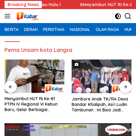
Langsung
ahan Pandau Hulu I
Breaking News
Menyambut HUT RI Ke-81 PTPN IV Re
ke
konten
BERITA
DERAH
PERISTIWA
NASIONAL
OLAH RAGA
HUKU
Pema Unsam kota Langsa
Menyambut HUT RI Ke-81
Jambore Anak TK/RA Desa
PTPN IV Regional VI Kebun
Bandar Khalipah, Asri Ludin
Baru, Gelar Berbagai
Tambunan : Ini Bisa Jadi
Perlombaan,Kenang Jasa
Contoh Desa Lain
Pahlawan,