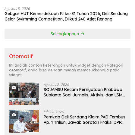
Pemenangnya”
Agustus 8, 2026
Gebyar HUT Kemerdekaan RI ke-81 Tahun 2026, Deli Serdang
Gelar Swimming Competition, Diikuti 240 Atlet Renang
Selengkapnya
Otomotif
Ini adalah contoh keterangan untuk widget dengan kategori
otomotif, anda bisa dengan mudah memasukkannya pada
widget.
Agustus 2, 2026
SOJAMSU Kecam Pernyataan Prabowo
Subianto Soal Jurnalis, Aktivis, dan LSM
“Londo Ireng” : “Presiden RI Omon-
Omon Demokrasi hingga Anti Kritik!”
Juli 22, 2026
Pemkab Deli Serdang Klaim PAD Tembus
Rp. 1 Triliun, Jawab Sorotan Fraksi DPRD
Deli Serdang Soal APBD TA 2025