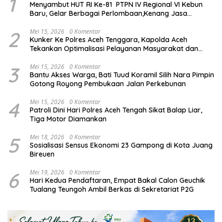
1
Menyambut HUT RI Ke-81 PTPN IV Regional VI Kebun
Baru, Gelar Berbagai Perlombaan,Kenang Jasa
Pahlawan,
2
Mei 15, 2026
0 Komentar
Kunker Ke Polres Aceh Tenggara, Kapolda Aceh
Tekankan Optimalisasi Pelayanan Masyarakat dan
Kunjungi Pesantren Darul Iman
3
Mei 15, 2026
0 Komentar
Bantu Akses Warga, Bati Tuud Koramil Silih Nara Pimpin
Gotong Royong Pembukaan Jalan Perkebunan
4
Mei 15, 2026
0 Komentar
Patroli Dini Hari Polres Aceh Tengah Sikat Balap Liar,
Tiga Motor Diamankan
5
Mei 18, 2026
0 Komentar
Sosialisasi Sensus Ekonomi 23 Gampong di Kota Juang
Bireuen
6
Mei 19, 2026
0 Komentar
Hari Kedua Pendaftaran, Empat Bakal Calon Geuchik
Tualang Teungoh Ambil Berkas di Sekretariat P2G