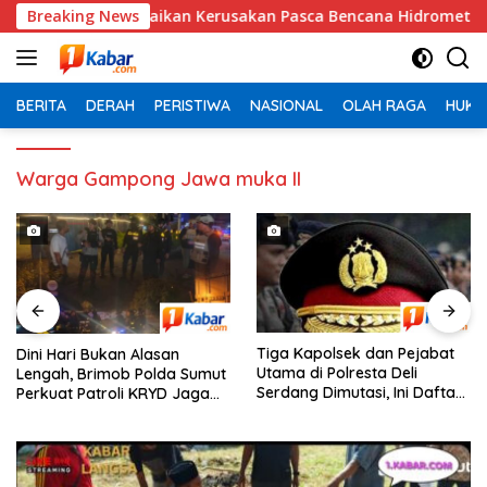
Langsung
nan Perbaikan Kerusakan Pasca Bencana Hidrometeorologi 202
Breaking News
ke
konten
BERITA
DERAH
PERISTIWA
NASIONAL
OLAH RAGA
HUKU
Warga Gampong Jawa muka II
Tiga Kapolsek dan Pejabat
Dini Hari Bukan Alasan
Utama di Polresta Deli
Lengah, Brimob Polda Sumut
Serdang Dimutasi, Ini Daftar
Perkuat Patroli KRYD Jaga
Pejabat yang Bergeser!
Kota Medan Tetap Kondusif