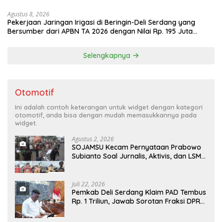
Agustus 8, 2026
Pekerjaan Jaringan Irigasi di Beringin-Deli Serdang yang
Bersumber dari APBN TA 2026 dengan Nilai Rp. 195 Juta
Disorot
Selengkapnya
Otomotif
Ini adalah contoh keterangan untuk widget dengan kategori
otomotif, anda bisa dengan mudah memasukkannya pada
widget.
Agustus 2, 2026
SOJAMSU Kecam Pernyataan Prabowo
Subianto Soal Jurnalis, Aktivis, dan LSM
“Londo Ireng” : “Presiden RI Omon-
Omon Demokrasi hingga Anti Kritik!”
Juli 22, 2026
Pemkab Deli Serdang Klaim PAD Tembus
Rp. 1 Triliun, Jawab Sorotan Fraksi DPRD
Deli Serdang Soal APBD TA 2025