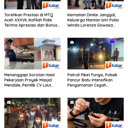
Torehkan Prestasi di MTQ
Kematian Dinilai Janggal,
Aceh XXXVII, Kafilah Pidie
Keluarga Mantan Istri Polisi
Terima Apresiasi dan Bonus
Winda Lorenza Gowasa
Umrah dari Bupati Pidie
Lapor ke Polda Sumut
Menanggapi Sorotan Hasil
Patroli Piket Fungsi, Polsek
Pekerjaan Proyek Masjid
Pancur Batu Intensifkan
Mendale, Pemilik CV Laut
Pengamanan Cegah
Tawar Berjanji Akan
Kejahatan 3C
Memperbaiki