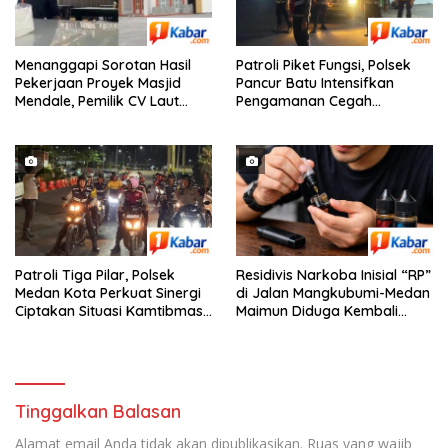
Menanggapi Sorotan Hasil
Patroli Piket Fungsi, Polsek
Pekerjaan Proyek Masjid
Pancur Batu Intensifkan
Mendale, Pemilik CV Laut
Pengamanan Cegah
Tawar Berjanji Akan
Kejahatan 3C
Memperbaiki
Patroli Tiga Pilar, Polsek
Residivis Narkoba Inisial “RP”
Medan Kota Perkuat Sinergi
di Jalan Mangkubumi-Medan
Ciptakan Situasi Kamtibmas
Maimun Diduga Kembali
yang Aman dan Kondusif
Edarkan Pod Vaping Liquid,
Warga Desak Polisi Turun
Tangan
Tinggalkan Balasan
Alamat email Anda tidak akan dipublikasikan.
Ruas yang wajib