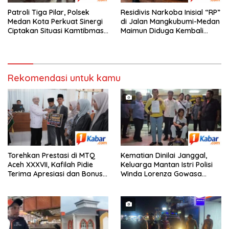
Patroli Tiga Pilar, Polsek
Residivis Narkoba Inisial “RP”
Medan Kota Perkuat Sinergi
di Jalan Mangkubumi-Medan
Ciptakan Situasi Kamtibmas
Maimun Diduga Kembali
yang Aman dan Kondusif
Edarkan Pod Vaping Liquid,
Warga Desak Polisi Turun
Tangan
Rekomendasi untuk kamu
Torehkan Prestasi di MTQ
Kematian Dinilai Janggal,
Aceh XXXVII, Kafilah Pidie
Keluarga Mantan Istri Polisi
Terima Apresiasi dan Bonus
Winda Lorenza Gowasa
Umrah dari Bupati Pidie
Lapor ke Polda Sumut