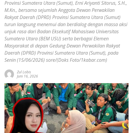
Provinsi Sumatera Utara (Sumut), Erni Ariyanti Sitorus, S.H.,
M.Kn., bersama sejumlah Anggota Dewan Perwakilan
Rakyat Daerah (DPRD) Provinsi Sumatera Utara (Sumut)
turun langsung menemui dan berdialog dengan massa aksi
unjuk rasa dari Badan Eksekutif Mahasiswa Universitas
Sumatera Utara (BEM USU) serta berbagai Elemen
Masyarakat di depan Gedung Dewan Perwakilan Rakyat
Daerah (DPRD) Provinsi Sumatera Utara (Sumut), pada
Senin (15/06/2026) sore/(Doks Foto/1kabar.com)
Zul Lobis
Juni 16, 2026