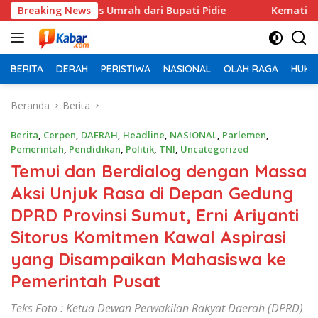
Langsung
Bonus Umrah dari Bupati Pidie
Breaking News
Kematian Dinilai Janggal
ke
konten
BERITA
DERAH
PERISTIWA
NASIONAL
OLAH RAGA
HUKU
Beranda
Berita
Berita
,
Cerpen
,
DAERAH
,
Headline
,
NASIONAL
,
Parlemen
,
Pemerintah
,
Pendidikan
,
Politik
,
TNI
,
Uncategorized
Temui dan Berdialog dengan Massa
Aksi Unjuk Rasa di Depan Gedung
DPRD Provinsi Sumut, Erni Ariyanti
Sitorus Komitmen Kawal Aspirasi
yang Disampaikan Mahasiswa ke
Pemerintah Pusat
Teks Foto : Ketua Dewan Perwakilan Rakyat Daerah (DPRD)