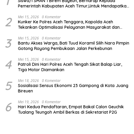
1
Siswa/i SMAN 1 Birem Bayeun, Berharap Kepada
Pemerintah Kabupaten Aceh Timur,Untuk Mendapatkan
Makanan Bergizi Gratis,
2
Mei 15, 2026
0 Komentar
Kunker Ke Polres Aceh Tenggara, Kapolda Aceh
Tekankan Optimalisasi Pelayanan Masyarakat dan
Kunjungi Pesantren Darul Iman
3
Mei 15, 2026
0 Komentar
Bantu Akses Warga, Bati Tuud Koramil Silih Nara Pimpin
Gotong Royong Pembukaan Jalan Perkebunan
4
Mei 15, 2026
0 Komentar
Patroli Dini Hari Polres Aceh Tengah Sikat Balap Liar,
Tiga Motor Diamankan
5
Mei 18, 2026
0 Komentar
Sosialisasi Sensus Ekonomi 23 Gampong di Kota Juang
Bireuen
6
Mei 19, 2026
0 Komentar
Hari Kedua Pendaftaran, Empat Bakal Calon Geuchik
Tualang Teungoh Ambil Berkas di Sekretariat P2G