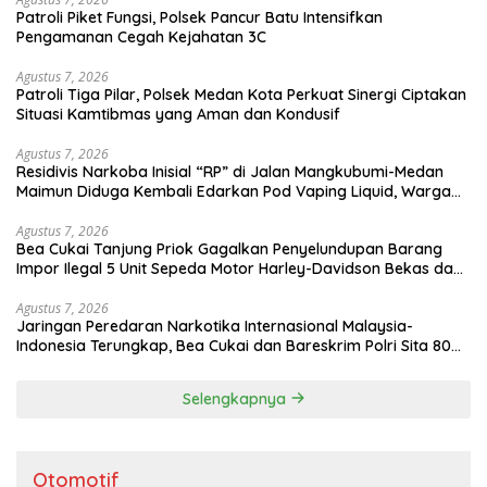
Patroli Piket Fungsi, Polsek Pancur Batu Intensifkan
Pengamanan Cegah Kejahatan 3C
Agustus 7, 2026
Patroli Tiga Pilar, Polsek Medan Kota Perkuat Sinergi Ciptakan
Situasi Kamtibmas yang Aman dan Kondusif
Agustus 7, 2026
Residivis Narkoba Inisial “RP” di Jalan Mangkubumi-Medan
Maimun Diduga Kembali Edarkan Pod Vaping Liquid, Warga
Desak Polisi Turun Tangan
Agustus 7, 2026
Bea Cukai Tanjung Priok Gagalkan Penyelundupan Barang
Impor Ilegal 5 Unit Sepeda Motor Harley-Davidson Bekas dan
20 Unit Frame Rangka Bekas Asal Tiongkok
Agustus 7, 2026
Jaringan Peredaran Narkotika Internasional Malaysia-
Indonesia Terungkap, Bea Cukai dan Bareskrim Polri Sita 80
Kg Sabu dan 5.200 Butir Pil Ekstasi
Selengkapnya
Otomotif