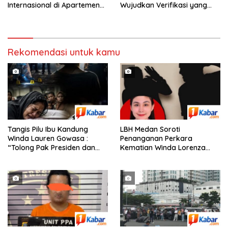
Internasional di Apartemen
Wujudkan Verifikasi yang
Podomoro Medan, Korban
Transparan demi Demokrasi
Asal Kalimantan Rugi Capai
Berkualitas
Rp. 6,7 Miliaran
Rekomendasi untuk kamu
Tangis Pilu Ibu Kandung
‎LBH Medan Soroti
Winda Lauren Gowasa :
Penanganan Perkara
“Tolong Pak Presiden dan
Kematian Winda Lorenza
Pak Kapolri, Ungkap
Gowasa, Minta Polisi Buka
Kematian Anak Saya”
Penyelidikan Secara
Transparan