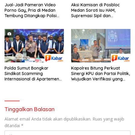
Jual-Jadi Pameran Video
Aksi Kamisan di Posbloc
Porno Gay, Pria di Medan
Medan Soroti Isu HAM,
Tembung Ditangkap Polisi
Supremasi Sipil dan
Saat Tunggu Tamu
Persoalan Agraria
Polda Sumut Bongkar
Kapolres Bitung Perkuat
Sindikat Scamming
Sinergi KPU dan Partai Politik,
Internasional di Apartemen
Wujudkan Verifikasi yang
Podomoro Medan, Korban
Transparan demi Demokrasi
Asal Kalimantan Rugi Capai
Berkualitas
Rp. 6,7 Miliaran
Tinggalkan Balasan
Alamat email Anda tidak akan dipublikasikan.
Ruas yang wajib
ditandai
*