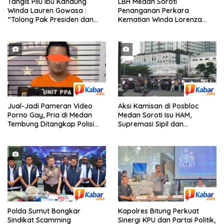
Tangis Pilu Ibu Kandung
‎LBH Medan Soroti
Winda Lauren Gowasa :
Penanganan Perkara
“Tolong Pak Presiden dan
Kematian Winda Lorenza
Pak Kapolri, Ungkap
Gowasa, Minta Polisi Buka
Kematian Anak Saya”
Penyelidikan Secara
Transparan
Jual-Jadi Pameran Video
Aksi Kamisan di Posbloc
Porno Gay, Pria di Medan
Medan Soroti Isu HAM,
Tembung Ditangkap Polisi
Supremasi Sipil dan
Saat Tunggu Tamu
Persoalan Agraria
Polda Sumut Bongkar
Kapolres Bitung Perkuat
Sindikat Scamming
Sinergi KPU dan Partai Politik,