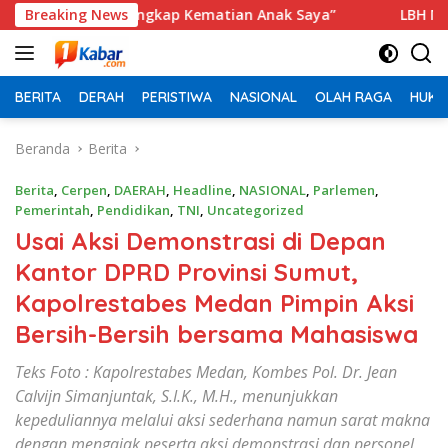
Langsung
ri, Ungkap Kematian Anak Saya”
Breaking News
‎LBH Medan Soroti Pen
ke
konten
BERITA
DERAH
PERISTIWA
NASIONAL
OLAH RAGA
HUKU
Beranda
Berita
Berita
,
Cerpen
,
DAERAH
,
Headline
,
NASIONAL
,
Parlemen
,
Pemerintah
,
Pendidikan
,
TNI
,
Uncategorized
Usai Aksi Demonstrasi di Depan
Kantor DPRD Provinsi Sumut,
Kapolrestabes Medan Pimpin Aksi
Bersih-Bersih bersama Mahasiswa
Teks Foto : Kapolrestabes Medan, Kombes Pol. Dr. Jean
Calvijn Simanjuntak, S.I.K., M.H., menunjukkan
kepeduliannya melalui aksi sederhana namun sarat makna
dengan mengajak peserta aksi demonstrasi dan personel