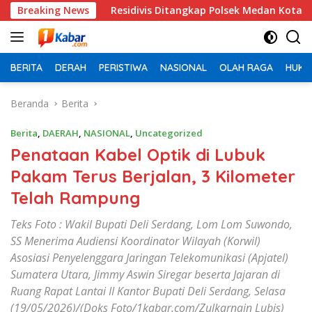
Langsung
Breaking News
Residivis Ditangkap Polsek Medan Kota, Bobol Salon di
ke
konten
BERITA
DERAH
PERISTIWA
NASIONAL
OLAH RAGA
HUKU
Beranda
Berita
Berita
,
DAERAH
,
NASIONAL
,
Uncategorized
Penataan Kabel Optik di Lubuk
Pakam Terus Berjalan, 3 Kilometer
Telah Rampung
Teks Foto : Wakil Bupati Deli Serdang, Lom Lom Suwondo,
SS Menerima Audiensi Koordinator Wilayah (Korwil)
Asosiasi Penyelenggara Jaringan Telekomunikasi (Apjatel)
Sumatera Utara, Jimmy Aswin Siregar beserta Jajaran di
Ruang Rapat Lantai II Kantor Bupati Deli Serdang, Selasa
(19/05/2026)/(Doks Foto/1kabar.com/Zulkarnain Lubis)