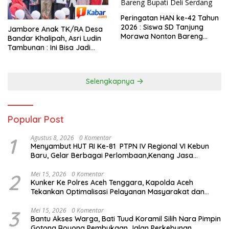
Peringatan HAN ke-42 Tahun
2026 : Siswa SD Tanjung
Jambore Anak TK/RA Desa
Morawa Nonton Bareng
Bandar Khalipah, Asri Ludin
Bupati Deli Serdang
Tambunan : Ini Bisa Jadi
Contoh Desa Lain
Selengkapnya
Popular Post
1
Agustus 8, 2026
0 Komentar
Menyambut HUT RI Ke-81 PTPN IV Regional VI Kebun
Baru, Gelar Berbagai Perlombaan,Kenang Jasa
Pahlawan,
2
Mei 15, 2026
0 Komentar
Kunker Ke Polres Aceh Tenggara, Kapolda Aceh
Tekankan Optimalisasi Pelayanan Masyarakat dan
Kunjungi Pesantren Darul Iman
3
Mei 15, 2026
0 Komentar
Bantu Akses Warga, Bati Tuud Koramil Silih Nara Pimpin
Gotong Royong Pembukaan Jalan Perkebunan