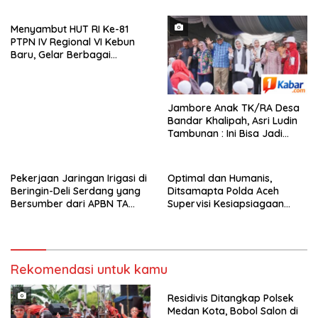
Menyambut HUT RI Ke-81
PTPN IV Regional VI Kebun
Baru, Gelar Berbagai
Perlombaan,Kenang Jasa
Pahlawan,
Jambore Anak TK/RA Desa
Bandar Khalipah, Asri Ludin
Tambunan : Ini Bisa Jadi
Contoh Desa Lain
Pekerjaan Jaringan Irigasi di
Optimal dan Humanis,
Beringin-Deli Serdang yang
Ditsamapta Polda Aceh
Bersumber dari APBN TA
Supervisi Kesiapsiagaan
2026 dengan Nilai Rp. 195
Dalmas Polres Bener Meriah
Juta Disorot
Rekomendasi untuk kamu
Residivis Ditangkap Polsek
Medan Kota, Bobol Salon di