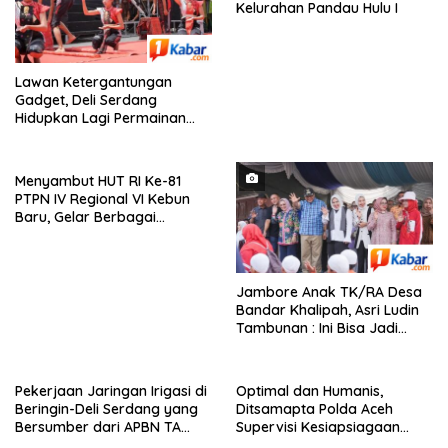
Kelurahan Pandau Hulu I
Lawan Ketergantungan
Gadget, Deli Serdang
Hidupkan Lagi Permainan
Tradisional Anak
Menyambut HUT RI Ke-81
PTPN IV Regional VI Kebun
Baru, Gelar Berbagai
Perlombaan,Kenang Jasa
Pahlawan,
Jambore Anak TK/RA Desa
Bandar Khalipah, Asri Ludin
Tambunan : Ini Bisa Jadi
Contoh Desa Lain
Pekerjaan Jaringan Irigasi di
Optimal dan Humanis,
Beringin-Deli Serdang yang
Ditsamapta Polda Aceh
Bersumber dari APBN TA
Supervisi Kesiapsiagaan
2026 dengan Nilai Rp. 195
Dalmas Polres Bener Meriah