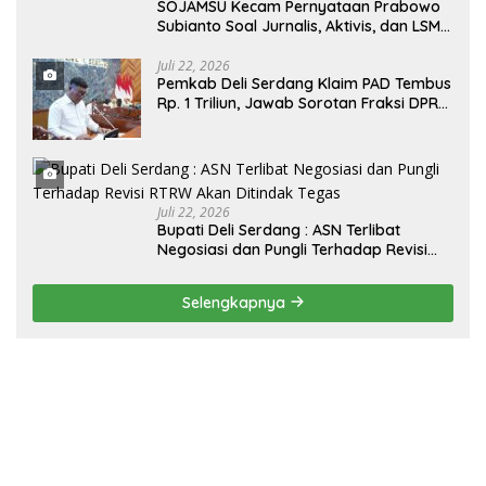
SOJAMSU Kecam Pernyataan Prabowo
Subianto Soal Jurnalis, Aktivis, dan LSM
“Londo Ireng” : “Presiden RI Omon-
Omon Demokrasi hingga Anti Kritik!”
Juli 22, 2026
Pemkab Deli Serdang Klaim PAD Tembus
Rp. 1 Triliun, Jawab Sorotan Fraksi DPRD
Deli Serdang Soal APBD TA 2025
Juli 22, 2026
Bupati Deli Serdang : ASN Terlibat
Negosiasi dan Pungli Terhadap Revisi
RTRW Akan Ditindak Tegas
Selengkapnya