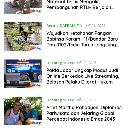
Material Terus Mengalir,
Pembangunan RTLH Berjalan
Tanpa Hambatan
Berita
,
DAERAH
,
TNI
Juli 21, 2026
Wujudkan Ketahanan Pangan,
Babinsa Koramil 11/Bandar Baru
Dim 0102/Pidie Turun Langsung
Olah Lahan Bersama Petani di Desa
Sawang
Uncategorized
Juli 20, 2026
Polda Jabar Ungkap Modus Judi
Online Berkedok Live Streaming,
Belasan Pelaku Dijerat Hukum
Uncategorized
Juli 20, 2026
Arief Martha Rahadyan: Diplomasi
Pariwisata dan Jejaring Global
Percepat Indonesia Emas 2045