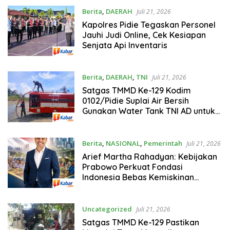
Berita
,
DAERAH
Juli 21, 2026
‎‎Kapolres Pidie Tegaskan Personel
Jauhi Judi Online, Cek Kesiapan
Senjata Api Inventaris
Berita
,
DAERAH
,
TNI
Juli 21, 2026
Satgas TMMD Ke-129 Kodim
0102/Pidie Suplai Air Bersih
Gunakan Water Tank TNI AD untuk
Kebutuhan Santri dan Warga
Berita
,
NASIONAL
,
Pemerintah
Juli 21, 2026
Arief Martha Rahadyan: Kebijakan
Prabowo Perkuat Fondasi
Indonesia Bebas Kemiskinan
Ekstrem
Uncategorized
Juli 21, 2026
Satgas TMMD Ke-129 Pastikan