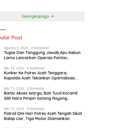
unan : Ini Bisa
Nonton Bareng Bupati
 Contoh Desa Lain
Deli Serdang
Selengkapnya
ular Post
Agustus 9, 2026
0 Komentar
Tugas Dan Tanggung Jawab,Apu Kebun
Lama Lancarkan Operasi Pantau
Perkebunan,
Mei 15, 2026
0 Komentar
Kunker Ke Polres Aceh Tenggara,
Kapolda Aceh Tekankan Optimalisasi
Pelayanan Masyarakat dan Kunjungi
Pesantren Darul Iman
Mei 15, 2026
0 Komentar
Bantu Akses Warga, Bati Tuud Koramil
Silih Nara Pimpin Gotong Royong
Pembukaan Jalan Perkebunan
Mei 15, 2026
0 Komentar
Patroli Dini Hari Polres Aceh Tengah Sikat
Balap Liar, Tiga Motor Diamankan