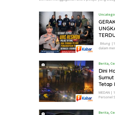
Uncatego
GERAK
UNGKA
TERDU
Bitung |1
dalam men
Berita
,
Ce
8, 2026
Dini H
Sumut 
Tetap 
MEDAN | 1
Personel 
Berita
,
Ce