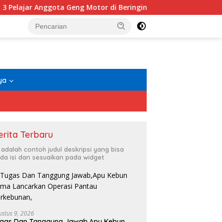
eng Motor di Beringin Ditangkap Polisi
Dinas Damkarm
ya
erita Terbaru
i adalah contoh judul deskripsi yang bisa
da isi dan sesuaikan pada widget
D
B
ustus 9, 2026
K CEPAT URC RESMOB
Pelaku Usaha Wisata Laut
P
ugas Dan Tanggung Jawab,Apu Kebun