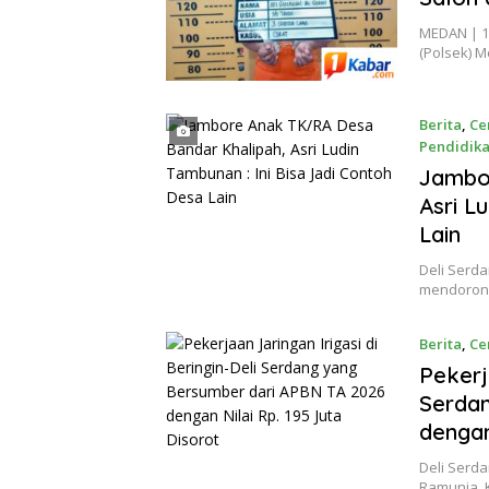
MEDAN | 1k
(Polsek) 
Berita
,
Ce
Pendidik
Agustus 8
Jambo
Asri L
Lain
Deli Serd
mendorong
Berita
,
Ce
8, 2026
Pekerj
Serdan
dengan
Deli Serda
Ramunia, 