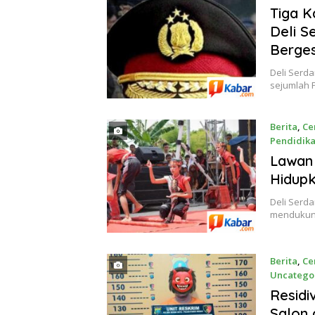
8, 2026
Tiga K
Deli S
Berges
Deli Serda
sejumlah P
Berita
,
Ce
Pendidik
Agustus 8
Lawan 
Hidupk
Deli Serd
mendukung
Berita
,
Ce
Uncatego
Agustus 8
Residi
Salon 