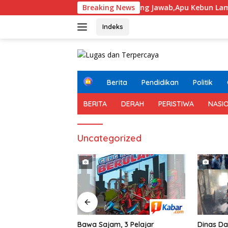
Langsung
Tugas Dan Tanggung Jawab,Apu Kebun Lama Lancarkan Operas
Breaking News
ke
konten
Indeks
H
Berita
Pendidikan
Politik
o
m
BERITA
DERAH
PERISTIWA
NASI
e
Uncategorized
Tanggung
Bawa Sajam, 3 Pelajar
Dinas D