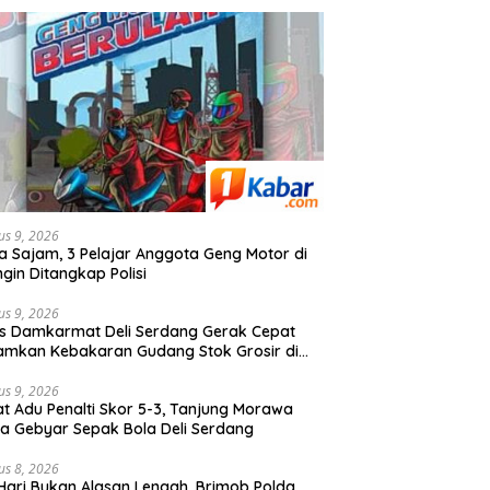
us 9, 2026
 Sajam, 3 Pelajar Anggota Geng Motor di
ngin Ditangkap Polisi
us 9, 2026
s Damkarmat Deli Serdang Gerak Cepat
mkan Kebakaran Gudang Stok Grosir di
an Wonosari-Tanjung Morawa
us 9, 2026
t Adu Penalti Skor 5-3, Tanjung Morawa
a Gebyar Sepak Bola Deli Serdang
us 8, 2026
 Hari Bukan Alasan Lengah, Brimob Polda