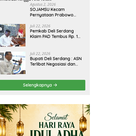
Agustus 2, 2026
SOJAMSU Kecam
Pernyataan Prabowo
Subianto Soal Jurnalis,
Aktivis, dan LSM “Londo
Juli 22, 2026
Pemkab Deli Serdang
Ireng” : “Presiden RI
Klaim PAD Tembus Rp. 1
Omon-Omon Demokrasi
Triliun, Jawab Sorotan
hingga Anti Kritik!”
Fraksi DPRD Deli Serdang
Soal APBD TA 2025
Juli 22, 2026
Bupati Deli Serdang : ASN
Terlibat Negosiasi dan
Pungli Terhadap Revisi
RTRW Akan Ditindak Tegas
Selengkapnya