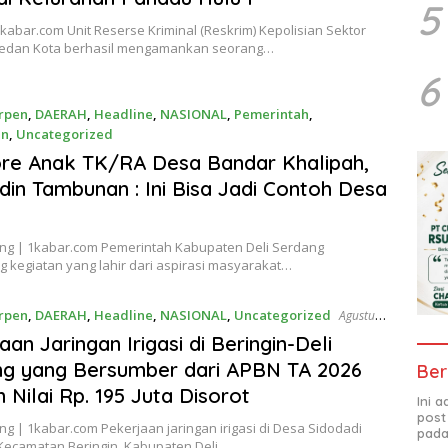
5
abar.com Unit Reserse Kriminal (Reskrim) Kepolisian Sektor
Medan Kota berhasil mengamankan seorang…
6
rpen
,
DAERAH
,
Headline
,
NASIONAL
,
Pemerintah
,
an
,
Uncategorized
, 2026
re Anak TK/RA Desa Bandar Khalipah,
udin Tambunan : Ini Bisa Jadi Contoh Desa
ang | 1kabar.com Pemerintah Kabupaten Deli Serdang
 kegiatan yang lahir dari aspirasi masyarakat…
rpen
,
DAERAH
,
Headline
,
NASIONAL
,
Uncategorized
Agustus
aan Jaringan Irigasi di Beringin-Deli
g yang Bersumber dari APBN TA 2026
Ber
 Nilai Rp. 195 Juta Disorot
Ini 
post
ng | 1kabar.com Pekerjaan jaringan irigasi di Desa Sidodadi
pada
Kecamatan Beringin, Kabupaten Deli…