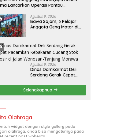
ES BITUNG UNGKAP KASUS
Tawar Keluhkan Minimnya
T
ma Lancarkan Operasi Pantau
ANIAYAAN, DUA TERDUGA
Penanganan Perbaikan
rkebunan,
KU DIAMANKAN
Kerusakan Pasca Bencana
Agustus 9, 2026
Hidrometeorologi 2025
Bawa Sajam, 3 Pelajar
Anggota Geng Motor di
Beringin Ditangkap Polisi
Agustus 9, 2026
Dinas Damkarmat Deli
Serdang Gerak Cepat
Padamkan Kebakaran
Gudang Stok Grosir di
Selengkapnya
Jalan Wonosari-Tanjung
Morawa
ita Olahraga
contoh widget dengan style gallery pada
gori olahraga, anda bisa mengaturnya pada
et recent post wpberita.