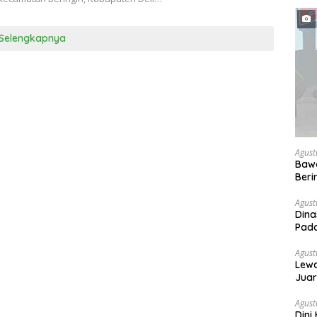
Selengkapnya
Agust
Bawa
Beri
Agust
Dina
Pada
Jal
Agust
Lewa
Juar
Agust
Dini