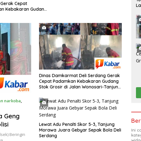
POLR
 Gerak Cepat
La
PENG
n Kebakaran Gudang
Pe
PELA
sir di Jalan Wonosari-
 Morawa
Dinas Damkarmat Deli Serdang Gerak
Cepat Padamkan Kebakaran Gudang
Stok Grosir di Jalan Wonosari-Tanjung
Morawa
an narkoba
,
a Geng
Ber
isi
Lewat Adu Penalti Skor 5-3, Tanjung
Morawa Juara Gebyar Sepak Bola Deli
Ini 
sek) Beringin
kate
Serdang
uga…
widg