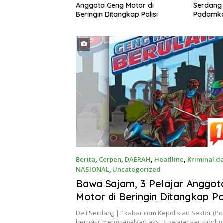
Kebun Lama
Anggota Geng Motor di
Serdang
perasi Pantau
Beringin Ditangkap Polisi
Padamka
Stok Gro
Tanjung
Berita
,
Cerpen
,
DAERAH
,
Headline
,
Kriminal d
NASIONAL
,
Uncategorized
Agustus 9, 2026
Bawa Sajam, 3 Pelajar Anggot
Motor di Beringin Ditangkap Pol
Deli Serdang | 1kabar.com Kepolisian Sektor (Pol
berhasil menggagalkan aksi 3 pelajar yang did