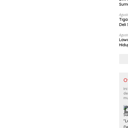
Sumu
Teta
Agust
Tiga
Deli
Berg
Agust
Lawa
Hidu
O
In
de
mu