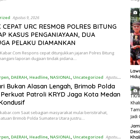
rized
Agustus 9, 2026
 CEPAT URC RESMOB POLRES BITUNG
P KASUS PENGANIAYAAN, DUA
GA PELAKU DIAMANKAN
Kabar.Com Respons cepat ditunjukkan jajaran Polres Bitung
angani laporan dugaan tindak pidana…
Lawa
Hidu
rpen
,
DAERAH
,
Headline
,
NASIONAL
,
Uncategorized
Agustus
ari Bukan Alasan Lengah, Brimob Polda
Perkuat Patroli KRYD Jaga Kota Medan
Kondusif
kabar.com Saat sebagian masyarakat mulai beristirahat,
Satuan Brimob Polda Sumatera Utara justru…
Jam
Des
rpen
,
DAERAH
,
Headline
,
NASIONAL
,
Uncategorized
Agustus
Khal