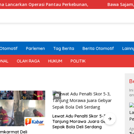
i Pantau Perkebunan,
Bawa Sajam, 3 Pelajar Anggota G
Otomotif
Parlemen
Tag Berita
Berita Otomotif
Lainn
ONAL
OLAH RAGA
HUKUM
POLITIK
B
In
an
Lewat Adu Penalti Skor 5-3,
Tanjung Morawa Juara Gebyar
Sepak Bola Deli Serdang
Ag
GERA
amkarmat Deli
T