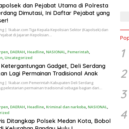
Tamb
apolsek dan Pejabat Utama di Polresta
Jadi
erdang Dimutasi, Ini Daftar Pejabat yang
er!
ng | 1kabar.com Tiga Kepala Kepolisian Sektor (Kapolsek) dan
ejabat di Jajaran Kepolisian…
Pop
1
rpen
,
DAERAH
,
Headline
,
NASIONAL
,
Pemerintah
,
an
,
Uncategorized
, 2026
Ketergantungan Gadget, Deli Serdang
2
an Lagi Permainan Tradisional Anak
ang | 1kabar.com Pemerintah Kabupaten Deli Serdang
 pelestarian permainan tradisional sebagai bagian dari…
3
rpen
,
DAERAH
,
Headline
,
Kriminal dan narkoba
,
NASIONAL
,
4
rized
, 2026
vis Ditangkap Polsek Medan Kota, Bobol
di Kelurahan Pandau Hulu I