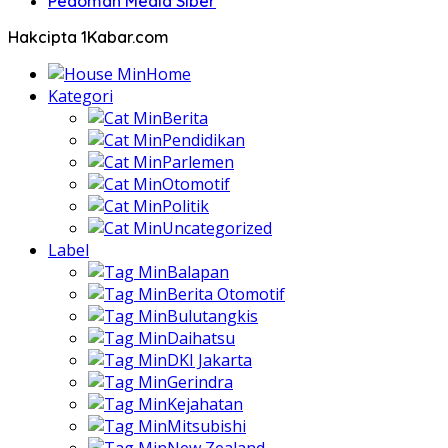
Pedoman Media Siber
Hakcipta 1Kabar.com
Home
Kategori
Berita
Pendidikan
Parlemen
Otomotif
Politik
Uncategorized
Label
Balapan
Berita Otomotif
Bulutangkis
Daihatsu
DKI Jakarta
Gerindra
Kejahatan
Mitsubishi