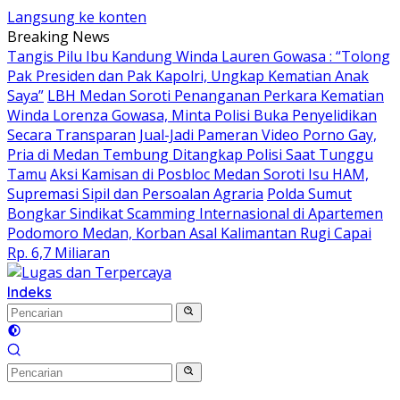
Langsung ke konten
Breaking News
Tangis Pilu Ibu Kandung Winda Lauren Gowasa : “Tolong
Pak Presiden dan Pak Kapolri, Ungkap Kematian Anak
Saya”
‎LBH Medan Soroti Penanganan Perkara Kematian
Winda Lorenza Gowasa, Minta Polisi Buka Penyelidikan
Secara Transparan
Jual-Jadi Pameran Video Porno Gay,
Pria di Medan Tembung Ditangkap Polisi Saat Tunggu
Tamu
Aksi Kamisan di Posbloc Medan Soroti Isu HAM,
Supremasi Sipil dan Persoalan Agraria
Polda Sumut
Bongkar Sindikat Scamming Internasional di Apartemen
Podomoro Medan, Korban Asal Kalimantan Rugi Capai
Rp. 6,7 Miliaran
Indeks