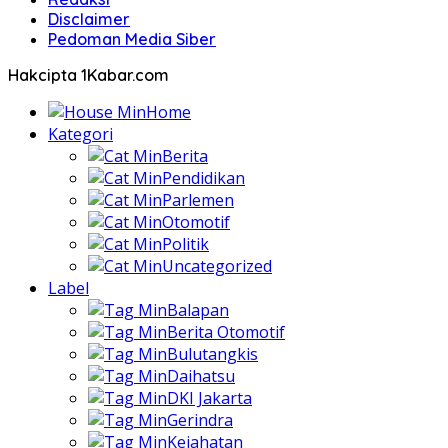
Disclaimer
Pedoman Media Siber
Hakcipta 1Kabar.com
Home
Kategori
Berita
Pendidikan
Parlemen
Otomotif
Politik
Uncategorized
Label
Balapan
Berita Otomotif
Bulutangkis
Daihatsu
DKI Jakarta
Gerindra
Kejahatan