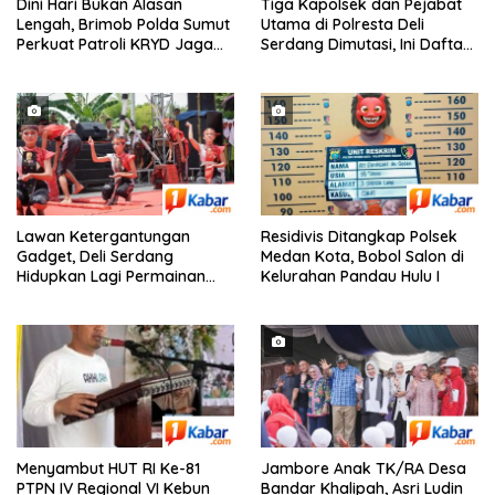
Dini Hari Bukan Alasan
Tiga Kapolsek dan Pejabat
Lengah, Brimob Polda Sumut
Utama di Polresta Deli
Perkuat Patroli KRYD Jaga
Serdang Dimutasi, Ini Daftar
Kota Medan Tetap Kondusif
Pejabat yang Bergeser!
Lawan Ketergantungan
Residivis Ditangkap Polsek
Gadget, Deli Serdang
Medan Kota, Bobol Salon di
Hidupkan Lagi Permainan
Kelurahan Pandau Hulu I
Tradisional Anak
Menyambut HUT RI Ke-81
Jambore Anak TK/RA Desa
PTPN IV Regional VI Kebun
Bandar Khalipah, Asri Ludin