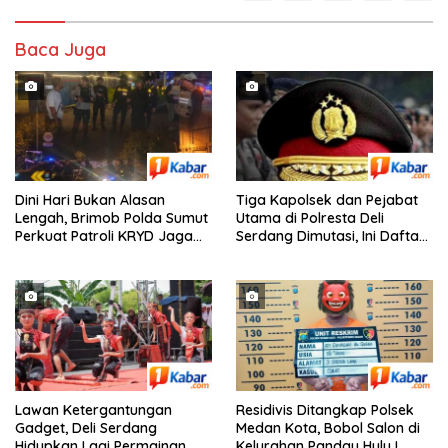
Baca Juga
Dini Hari Bukan Alasan
Tiga Kapolsek dan Pejabat
Lengah, Brimob Polda Sumut
Utama di Polresta Deli
Perkuat Patroli KRYD Jaga
Serdang Dimutasi, Ini Daftar
Kota Medan Tetap Kondusif
Pejabat yang Bergeser!
Lawan Ketergantungan
Residivis Ditangkap Polsek
Gadget, Deli Serdang
Medan Kota, Bobol Salon di
Hidupkan Lagi Permainan
Kelurahan Pandau Hulu I