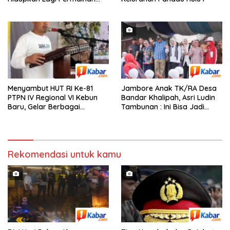
Tradisional Anak
Menyambut HUT RI Ke-81
Jambore Anak TK/RA Desa
PTPN IV Regional VI Kebun
Bandar Khalipah, Asri Ludin
Baru, Gelar Berbagai
Tambunan : Ini Bisa Jadi
Perlombaan,Kenang Jasa
Contoh Desa Lain
Pahlawan,
Rekomendasi untuk kamu