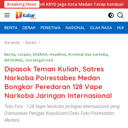
Langsung
 Patroli KRYD Jaga Kota Medan Tetap Kondusif
Breaking News
Tiga Kap
ke
konten
BERITA
DERAH
PERISTIWA
NASIONAL
OLAH RAGA
HUKU
Beranda
Berita
Berita
,
Cerpen
,
DAERAH
,
Headline
,
Kriminal dan narkoba
,
NASIONAL
,
Uncategorized
Dipasok Teman Kuliah, Satres
Narkoba Polrestabes Medan
Bongkar Peredaran 128 Vape
Narkoba Jaringan Internasional
Teks Foto : 128 Vape Narkoba Jaringan Internasional yang
Diamankan Petugas Kepolisian/(Doks Foto/Polrestabes
Medan)