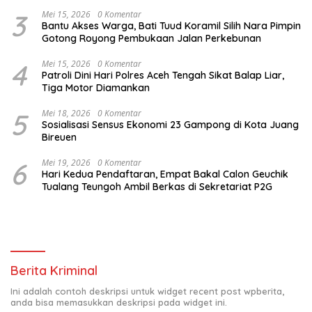
Kunjungi Pesantren Darul Iman
3
Mei 15, 2026
0 Komentar
Bantu Akses Warga, Bati Tuud Koramil Silih Nara Pimpin
Gotong Royong Pembukaan Jalan Perkebunan
4
Mei 15, 2026
0 Komentar
Patroli Dini Hari Polres Aceh Tengah Sikat Balap Liar,
Tiga Motor Diamankan
5
Mei 18, 2026
0 Komentar
Sosialisasi Sensus Ekonomi 23 Gampong di Kota Juang
Bireuen
6
Mei 19, 2026
0 Komentar
Hari Kedua Pendaftaran, Empat Bakal Calon Geuchik
Tualang Teungoh Ambil Berkas di Sekretariat P2G
Berita Kriminal
Ini adalah contoh deskripsi untuk widget recent post wpberita,
anda bisa memasukkan deskripsi pada widget ini.