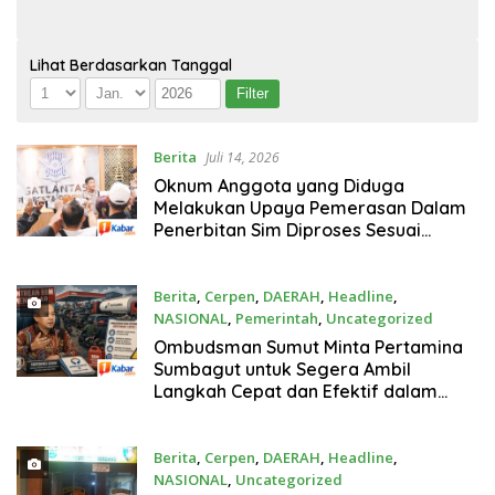
Lihat Berdasarkan Tanggal
Berita
Juli 14, 2026
Oknum Anggota yang Diduga
Melakukan Upaya Pemerasan Dalam
Penerbitan Sim Diproses Sesuai
Hukum
Berita
,
Cerpen
,
DAERAH
,
Headline
,
NASIONAL
,
Pemerintah
,
Uncategorized
Juli 14, 2026
Ombudsman Sumut Minta Pertamina
Sumbagut untuk Segera Ambil
Langkah Cepat dan Efektif dalam
Mengatasi Kendala Distribusi BBM
yang Menyebabkan Anteran Panjang
di Sejumlah SPBU di Sumut
Berita
,
Cerpen
,
DAERAH
,
Headline
,
NASIONAL
,
Uncategorized