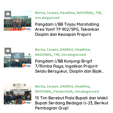
Kejati Sumut
Berita
,
Cerpen
,
Headline
,
NASIONAL
,
TNI
,
Uncategorized
Juli 13, 2026
Pangdam I/BB Tinjau Marshalling
Area Yonif TP 902/SPG, Tekankan
Disiplin dan Kesiapan Prajurit
Berita
,
Cerpen
,
DAERAH
,
Headline
,
NASIONAL
,
TNI
,
Uncategorized
Juli 13, 2026
Pangdam I/BB Kunjungi Brigif
7/Rimba Raya, Ingatkan Prajurit
Selalu Bersyukur, Disiplin dan Bijak
Bermedia Sosial
Berita
,
Cerpen
,
DAERAH
,
Headline
,
NASIONAL
,
Pemerintah
,
Uncategorized
Juli 13, 2026
15 Tim Berebut Piala Bupati dan Wakil
Bupati Serdang Bedagai U-23, Berikut
Pembagian Grup!