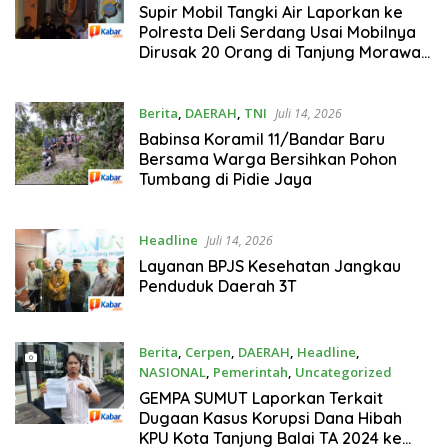
Juli 14, 2026
Supir Mobil Tangki Air Laporkan ke
Polresta Deli Serdang Usai Mobilnya
Dirusak 20 Orang di Tanjung Morawa-
Deli Serdang
Berita
,
DAERAH
,
TNI
Juli 14, 2026
Babinsa Koramil 11/Bandar Baru
Bersama Warga Bersihkan Pohon
Tumbang di Pidie Jaya
Headline
Juli 14, 2026
Layanan BPJS Kesehatan Jangkau
Penduduk Daerah 3T
Berita
,
Cerpen
,
DAERAH
,
Headline
,
NASIONAL
,
Pemerintah
,
Uncategorized
Juli 13, 2026
GEMPA SUMUT Laporkan Terkait
Dugaan Kasus Korupsi Dana Hibah
KPU Kota Tanjung Balai TA 2024 ke