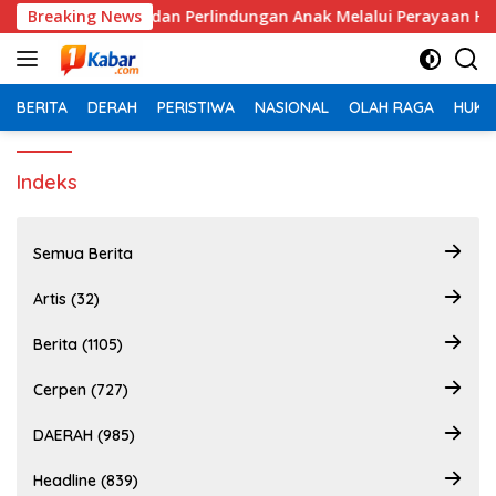
Langsung
emenuhan Hak dan Perlindungan Anak Melalui Perayaan Hari A
Breaking News
ke
konten
BERITA
DERAH
PERISTIWA
NASIONAL
OLAH RAGA
HUKU
Indeks
Semua Berita
Artis (32)
Berita (1105)
Cerpen (727)
DAERAH (985)
Headline (839)