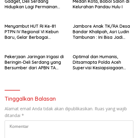
Gadget, Deli Serdang
Medan Kota, Bobol Salon di
Hidupkan Lagi Permainan
Kelurahan Pandau Hulu I
Tradisional Anak
Menyambut HUT RI Ke-81
Jambore Anak TK/RA Desa
PTPN IV Regional VI Kebun
Bandar Khalipah, Asri Ludin
Baru, Gelar Berbagai
Tambunan : Ini Bisa Jadi
Perlombaan,Kenang Jasa
Contoh Desa Lain
Pahlawan,
Pekerjaan Jaringan Irigasi di
Optimal dan Humanis,
Beringin-Deli Serdang yang
Ditsamapta Polda Aceh
Bersumber dari APBN TA
Supervisi Kesiapsiagaan
2026 dengan Nilai Rp. 195
Dalmas Polres Bener Meriah
Juta Disorot
Tinggalkan Balasan
Alamat email Anda tidak akan dipublikasikan.
Ruas yang wajib
ditandai
*