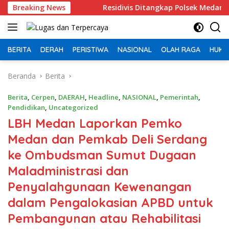
Langsung
 Anak
Breaking News
Residivis Ditangkap Polsek Medan Kota, Bobol Sa
ke
konten
BERITA
DERAH
PERISTIWA
NASIONAL
OLAH RAGA
HUKU
Beranda
Berita
Berita
,
Cerpen
,
DAERAH
,
Headline
,
NASIONAL
,
Pemerintah
,
Pendidikan
,
Uncategorized
LBH Medan Laporkan Pemko
Medan dan Pemkab Deli Serdang
ke Ombudsman Sumut Dugaan
Maladministrasi dan
Penyalahgunaan Kewenangan
dalam Pengalokasian APBD untuk
Pembangunan atau Rehabilitasi