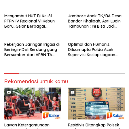
Tradisional Anak
Menyambut HUT RI Ke-81
Jambore Anak TK/RA Desa
PTPN IV Regional VI Kebun
Bandar Khalipah, Asri Ludin
Baru, Gelar Berbagai
Tambunan : Ini Bisa Jadi
Perlombaan,Kenang Jasa
Contoh Desa Lain
Pahlawan,
Pekerjaan Jaringan Irigasi di
Optimal dan Humanis,
Beringin-Deli Serdang yang
Ditsamapta Polda Aceh
Bersumber dari APBN TA
Supervisi Kesiapsiagaan
2026 dengan Nilai Rp. 195
Dalmas Polres Bener Meriah
Juta Disorot
Rekomendasi untuk kamu
Lawan Ketergantungan
Residivis Ditangkap Polsek