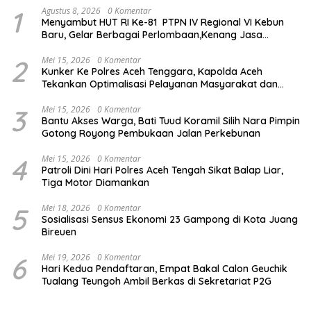
1
Agustus 8, 2026
0 Komentar
Menyambut HUT RI Ke-81 PTPN IV Regional VI Kebun
Baru, Gelar Berbagai Perlombaan,Kenang Jasa
Pahlawan,
2
Mei 15, 2026
0 Komentar
Kunker Ke Polres Aceh Tenggara, Kapolda Aceh
Tekankan Optimalisasi Pelayanan Masyarakat dan
Kunjungi Pesantren Darul Iman
3
Mei 15, 2026
0 Komentar
Bantu Akses Warga, Bati Tuud Koramil Silih Nara Pimpin
Gotong Royong Pembukaan Jalan Perkebunan
4
Mei 15, 2026
0 Komentar
Patroli Dini Hari Polres Aceh Tengah Sikat Balap Liar,
Tiga Motor Diamankan
5
Mei 18, 2026
0 Komentar
Sosialisasi Sensus Ekonomi 23 Gampong di Kota Juang
Bireuen
6
Mei 19, 2026
0 Komentar
Hari Kedua Pendaftaran, Empat Bakal Calon Geuchik
Tualang Teungoh Ambil Berkas di Sekretariat P2G