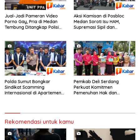
Jual-Jadi Pameran Video
Aksi Kamisan di Posbloc
Porno Gay, Pria di Medan
Medan Soroti Isu HAM,
Tembung Ditangkap Polisi
Supremasi Sipil dan
Saat Tunggu Tamu
Persoalan Agraria
Polda Sumut Bongkar
Pemkab Deli Serdang
Sindikat Scamming
Perkuat Komitmen
Internasional di Apartemen
Pemenuhan Hak dan
Podomoro Medan, Korban
Perlindungan Anak Melalui
Asal Kalimantan Rugi Capai
Perayaan Hari Anak Nasional
Rp. 6,7 Miliaran
ke-42 Tahun 2026
Rekomendasi untuk kamu