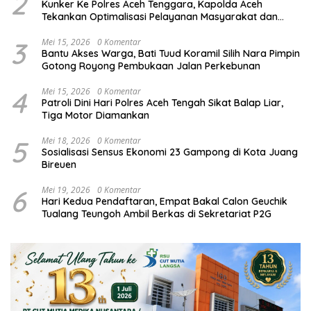
2
Kunker Ke Polres Aceh Tenggara, Kapolda Aceh
Tekankan Optimalisasi Pelayanan Masyarakat dan
Kunjungi Pesantren Darul Iman
3
Mei 15, 2026
0 Komentar
Bantu Akses Warga, Bati Tuud Koramil Silih Nara Pimpin
Gotong Royong Pembukaan Jalan Perkebunan
4
Mei 15, 2026
0 Komentar
Patroli Dini Hari Polres Aceh Tengah Sikat Balap Liar,
Tiga Motor Diamankan
5
Mei 18, 2026
0 Komentar
Sosialisasi Sensus Ekonomi 23 Gampong di Kota Juang
Bireuen
6
Mei 19, 2026
0 Komentar
Hari Kedua Pendaftaran, Empat Bakal Calon Geuchik
Tualang Teungoh Ambil Berkas di Sekretariat P2G