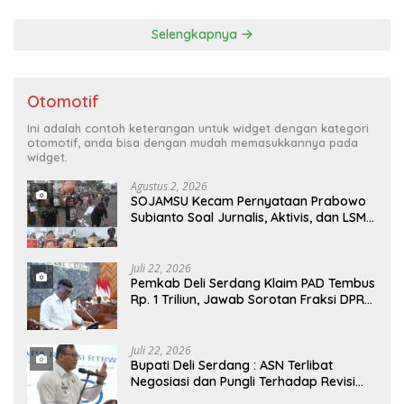
Tahun 2026
Selengkapnya
Otomotif
Ini adalah contoh keterangan untuk widget dengan kategori
otomotif, anda bisa dengan mudah memasukkannya pada
widget.
Agustus 2, 2026
SOJAMSU Kecam Pernyataan Prabowo
Subianto Soal Jurnalis, Aktivis, dan LSM
“Londo Ireng” : “Presiden RI Omon-
Omon Demokrasi hingga Anti Kritik!”
Juli 22, 2026
Pemkab Deli Serdang Klaim PAD Tembus
Rp. 1 Triliun, Jawab Sorotan Fraksi DPRD
Deli Serdang Soal APBD TA 2025
Juli 22, 2026
Bupati Deli Serdang : ASN Terlibat
Negosiasi dan Pungli Terhadap Revisi
RTRW Akan Ditindak Tegas