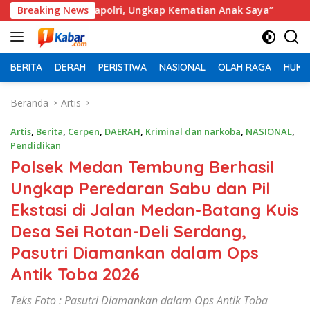
Langsung
 Kapolri, Ungkap Kematian Anak Saya”
Breaking News
‎LBH Medan Soro
ke
konten
BERITA
DERAH
PERISTIWA
NASIONAL
OLAH RAGA
HUKU
Beranda
Artis
Artis
,
Berita
,
Cerpen
,
DAERAH
,
Kriminal dan narkoba
,
NASIONAL
,
Pendidikan
Polsek Medan Tembung Berhasil
Ungkap Peredaran Sabu dan Pil
Ekstasi di Jalan Medan-Batang Kuis
Desa Sei Rotan-Deli Serdang,
Pasutri Diamankan dalam Ops
Antik Toba 2026
Teks Foto : Pasutri Diamankan dalam Ops Antik Toba