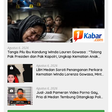
Agustus 6, 2026
Tangis Pilu Ibu Kandung Winda Lauren Gowasa : “Tolong
Pak Presiden dan Pak Kapolri, Ungkap Kematian Anak
Saya”
Agustus 6, 2026
‎LBH Medan Soroti Penanganan Perkara
Kematian Winda Lorenza Gowasa, Minta
Polisi Buka Penyelidikan Secara
Transparan
Agustus 6, 2026
Jual-Jadi Pameran Video Porno Gay,
Pria di Medan Tembung Ditangkap Polisi
Saat Tunggu Tamu