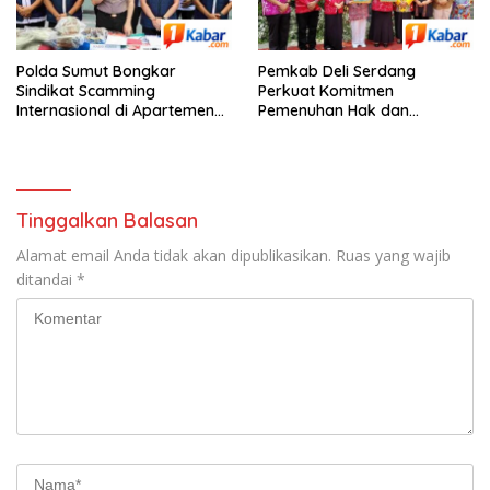
Polda Sumut Bongkar
Pemkab Deli Serdang
Sindikat Scamming
Perkuat Komitmen
Internasional di Apartemen
Pemenuhan Hak dan
Podomoro Medan, Korban
Perlindungan Anak Melalui
Asal Kalimantan Rugi Capai
Perayaan Hari Anak Nasional
Rp. 6,7 Miliaran
ke-42 Tahun 2026
Tinggalkan Balasan
Alamat email Anda tidak akan dipublikasikan.
Ruas yang wajib
ditandai
*