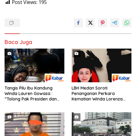
Post Views:
195
Baca Juga
Tangis Pilu Ibu Kandung
‎LBH Medan Soroti
Winda Lauren Gowasa :
Penanganan Perkara
“Tolong Pak Presiden dan
Kematian Winda Lorenza
Pak Kapolri, Ungkap
Gowasa, Minta Polisi Buka
Kematian Anak Saya”
Penyelidikan Secara
Transparan