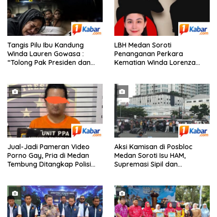
Tangis Pilu Ibu Kandung
‎LBH Medan Soroti
Winda Lauren Gowasa :
Penanganan Perkara
“Tolong Pak Presiden dan
Kematian Winda Lorenza
Pak Kapolri, Ungkap
Gowasa, Minta Polisi Buka
Kematian Anak Saya”
Penyelidikan Secara
Transparan
Jual-Jadi Pameran Video
Aksi Kamisan di Posbloc
Porno Gay, Pria di Medan
Medan Soroti Isu HAM,
Tembung Ditangkap Polisi
Supremasi Sipil dan
Saat Tunggu Tamu
Persoalan Agraria