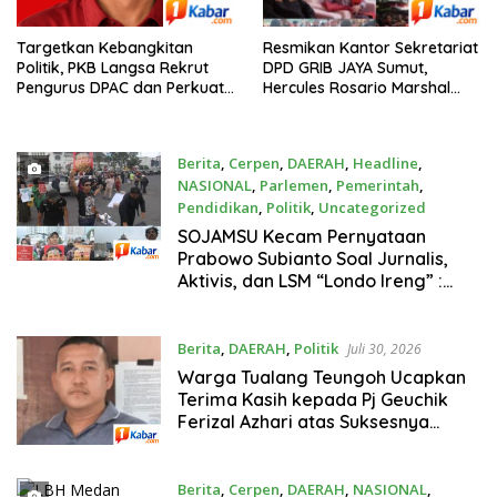
Targetkan Kebangkitan
Resmikan Kantor Sekretariat
Politik, PKB Langsa Rekrut
DPD GRIB JAYA Sumut,
Pengurus DPAC dan Perkuat
Hercules Rosario Marshal
Basis Massa
Minta Kader GRIB JAYA Tetap
Percaya Diri Hadapi Stigma
Preman
Berita
,
Cerpen
,
DAERAH
,
Headline
,
NASIONAL
,
Parlemen
,
Pemerintah
,
Pendidikan
,
Politik
,
Uncategorized
Agustus 2, 2026
SOJAMSU Kecam Pernyataan
Prabowo Subianto Soal Jurnalis,
Aktivis, dan LSM “Londo Ireng” :
“Presiden RI Omon-Omon
Demokrasi hingga Anti Kritik!”
Berita
,
DAERAH
,
Politik
Juli 30, 2026
Warga Tualang Teungoh Ucapkan
Terima Kasih kepada Pj Geuchik
Ferizal Azhari atas Suksesnya
Pilchiksung
Berita
,
Cerpen
,
DAERAH
,
NASIONAL
,