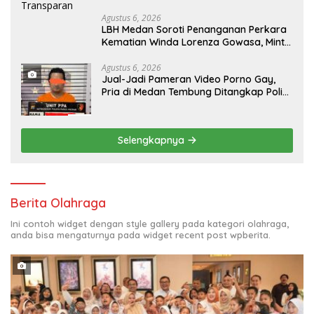
Agustus 6, 2026
‎LBH Medan Soroti Penanganan Perkara
Kematian Winda Lorenza Gowasa, Minta
Polisi Buka Penyelidikan Secara
Transparan
Agustus 6, 2026
Jual-Jadi Pameran Video Porno Gay,
Pria di Medan Tembung Ditangkap Polisi
Saat Tunggu Tamu
Selengkapnya
Berita Olahraga
Ini contoh widget dengan style gallery pada kategori olahraga,
anda bisa mengaturnya pada widget recent post wpberita.