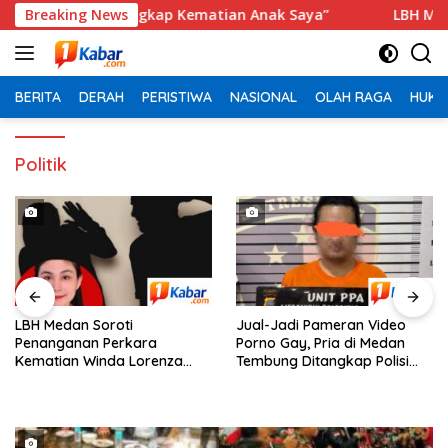
Langsung
polri, Ungkap Kematian Anak Saya”
Breaking News
‎LBH Medan Soroti 
ke
konten
BERITA
DERAH
PERISTIWA
NASIONAL
OLAH RAGA
HUKU
Politik
‎LBH Medan Soroti
Jual-Jadi Pameran Video
Penanganan Perkara
Porno Gay, Pria di Medan
Kematian Winda Lorenza
Tembung Ditangkap Polisi
Gowasa, Minta Polisi Buka
Saat Tunggu Tamu
Penyelidikan Secara
Transparan