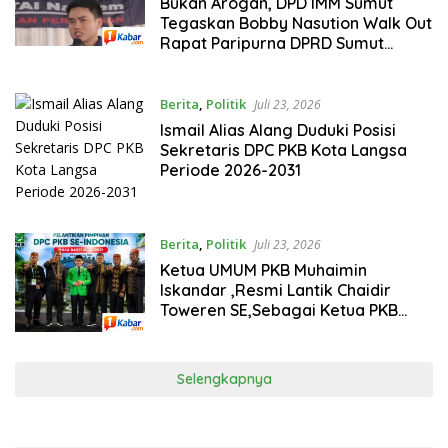
Bukan Arogan, DPD IMM Sumut
Tegaskan Bobby Nasution Walk Out
Rapat Paripurna DPRD Sumut
dalam Menjaga Aspek Legalitas :
“Tudingan Ricky Anthony Asal
Bunyi!”
Berita
,
Politik
Juli 23, 2026
Ismail Alias Alang Duduki Posisi
Sekretaris DPC PKB Kota Langsa
Periode 2026-2031
Berita
,
Politik
Juli 23, 2026
Ketua UMUM PKB Muhaimin
Iskandar ,Resmi Lantik Chaidir
Toweren SE,Sebagai Ketua PKB
Kota Langsa
Selengkapnya