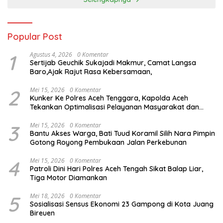
Popular Post
1
Agustus 4, 2026
0 Komentar
Sertijab Geuchik Sukajadi Makmur, Camat Langsa
Baro,Ajak Rajut Rasa Kebersamaan,
2
Mei 15, 2026
0 Komentar
Kunker Ke Polres Aceh Tenggara, Kapolda Aceh
Tekankan Optimalisasi Pelayanan Masyarakat dan
Kunjungi Pesantren Darul Iman
3
Mei 15, 2026
0 Komentar
Bantu Akses Warga, Bati Tuud Koramil Silih Nara Pimpin
Gotong Royong Pembukaan Jalan Perkebunan
4
Mei 15, 2026
0 Komentar
Patroli Dini Hari Polres Aceh Tengah Sikat Balap Liar,
Tiga Motor Diamankan
5
Mei 18, 2026
0 Komentar
Sosialisasi Sensus Ekonomi 23 Gampong di Kota Juang
Bireuen