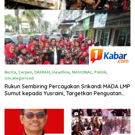
Berita
,
Cerpen
,
DAERAH
,
Headline
,
NASIONAL
,
Politik
,
Uncategorized
Agustus 3, 2026
Rukun Sembiring Percayakan Srikandi MADA LMP
Sumut kepada Yusraini, Targetkan Penguatan
hingga Tingkat Basis