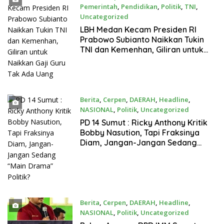
Pemerintah
,
Pendidikan
,
Politik
,
TNI
,
Uncategorized
Juli 30, 2026
LBH Medan Kecam Presiden RI
Prabowo Subianto Naikkan Tukin
TNI dan Kemenhan, Giliran untuk
Naikkan Gaji Guru Tak Ada Uang
Berita
,
Cerpen
,
DAERAH
,
Headline
,
NASIONAL
,
Politik
,
Uncategorized
Juli 29, 2026
PD 14 Sumut : Ricky Anthony Kritik
Bobby Nasution, Tapi Fraksinya
Diam, Jangan-Jangan Sedang
“Main Drama” Politik?
Berita
,
Cerpen
,
DAERAH
,
Headline
,
NASIONAL
,
Politik
,
Uncategorized
Juli 28, 2026