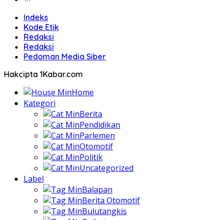
Indeks
Kode Etik
Redaksi
Redaksi
Pedoman Media Siber
Hakcipta 1Kabar.com
Home
Kategori
Berita
Pendidikan
Parlemen
Otomotif
Politik
Uncategorized
Label
Balapan
Berita Otomotif
Bulutangkis