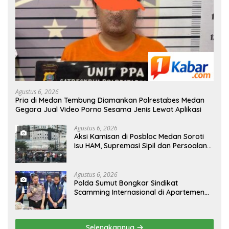
Agustus 6, 2026
Pria di Medan Tembung Diamankan Polrestabes Medan
Gegara Jual Video Porno Sesama Jenis Lewat Aplikasi
Agustus 6, 2026
Aksi Kamisan di Posbloc Medan Soroti
Isu HAM, Supremasi Sipil dan Persoalan
Agraria
Agustus 6, 2026
Polda Sumut Bongkar Sindikat
Scamming Internasional di Apartemen
Podomoro Medan, Korban Asal
Kalimantan Rugi Capai Rp. 6,7 Miliaran
Selengkapnya