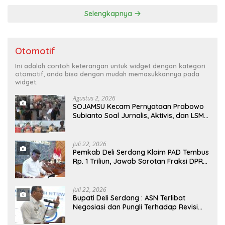
Selengkapnya
Otomotif
Ini adalah contoh keterangan untuk widget dengan kategori
otomotif, anda bisa dengan mudah memasukkannya pada
widget.
Agustus 2, 2026
SOJAMSU Kecam Pernyataan Prabowo
Subianto Soal Jurnalis, Aktivis, dan LSM
“Londo Ireng” : “Presiden RI Omon-
Omon Demokrasi hingga Anti Kritik!”
Juli 22, 2026
Pemkab Deli Serdang Klaim PAD Tembus
Rp. 1 Triliun, Jawab Sorotan Fraksi DPRD
Deli Serdang Soal APBD TA 2025
Juli 22, 2026
Bupati Deli Serdang : ASN Terlibat
Negosiasi dan Pungli Terhadap Revisi
RTRW Akan Ditindak Tegas