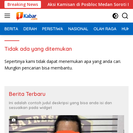
Langsung
i
Breaking News
Aksi Kamisan di Posbloc Medan Soroti Isu HAM, Suprem
ke
konten
BERITA
DERAH
PERISTIWA
NASIONAL
OLAH RAGA
HUKU
Tidak ada yang ditemukan
Sepertinya kami tidak dapat menemukan apa yang anda cari.
Mungkin pencarian bisa membantu.
Berita Terbaru
Ini adalah contoh judul deskripsi yang bisa anda isi dan
sesuaikan pada widget