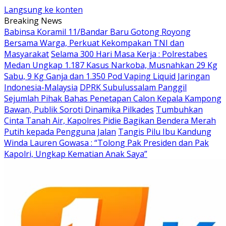
Langsung ke konten
Breaking News
Babinsa Koramil 11/Bandar Baru Gotong Royong
Bersama Warga, Perkuat Kekompakan TNI dan
Masyarakat
Selama 300 Hari Masa Kerja : Polrestabes
Medan Ungkap 1.187 Kasus Narkoba, Musnahkan 29 Kg
Sabu, 9 Kg Ganja dan 1.350 Pod Vaping Liquid Jaringan
Indonesia-Malaysia
DPRK Subulussalam Panggil
Sejumlah Pihak Bahas Penetapan Calon Kepala Kampong
Bawan, Publik Soroti Dinamika Pilkades
‎Tumbuhkan
Cinta Tanah Air, Kapolres Pidie Bagikan Bendera Merah
Putih kepada Pengguna Jalan
Tangis Pilu Ibu Kandung
Winda Lauren Gowasa : “Tolong Pak Presiden dan Pak
Kapolri, Ungkap Kematian Anak Saya”