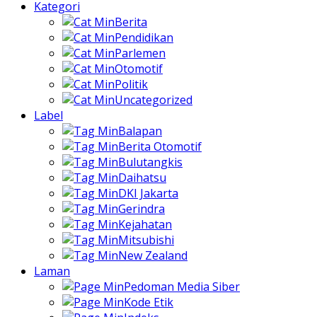
Kategori
Berita
Pendidikan
Parlemen
Otomotif
Politik
Uncategorized
Label
Balapan
Berita Otomotif
Bulutangkis
Daihatsu
DKI Jakarta
Gerindra
Kejahatan
Mitsubishi
New Zealand
Laman
Pedoman Media Siber
Kode Etik