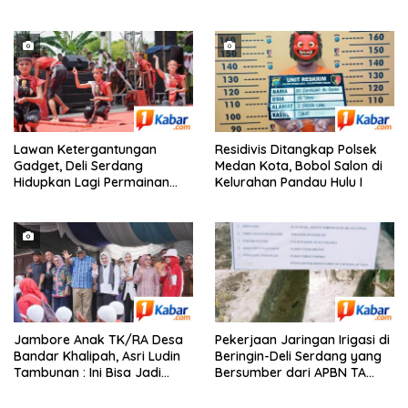
Kota Medan Tetap Kondusif
Pejabat yang Bergeser!
Lawan Ketergantungan
Residivis Ditangkap Polsek
Gadget, Deli Serdang
Medan Kota, Bobol Salon di
Hidupkan Lagi Permainan
Kelurahan Pandau Hulu I
Tradisional Anak
Jambore Anak TK/RA Desa
Pekerjaan Jaringan Irigasi di
Bandar Khalipah, Asri Ludin
Beringin-Deli Serdang yang
Tambunan : Ini Bisa Jadi
Bersumber dari APBN TA
Contoh Desa Lain
2026 dengan Nilai Rp. 195
Juta Disorot