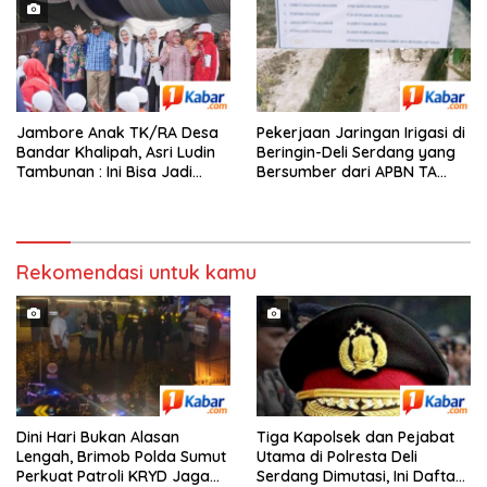
Jambore Anak TK/RA Desa
Pekerjaan Jaringan Irigasi di
Bandar Khalipah, Asri Ludin
Beringin-Deli Serdang yang
Tambunan : Ini Bisa Jadi
Bersumber dari APBN TA
Contoh Desa Lain
2026 dengan Nilai Rp. 195
Juta Disorot
Rekomendasi untuk kamu
Dini Hari Bukan Alasan
Tiga Kapolsek dan Pejabat
Lengah, Brimob Polda Sumut
Utama di Polresta Deli
Perkuat Patroli KRYD Jaga
Serdang Dimutasi, Ini Daftar