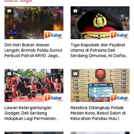
Dini Hari Bukan Alasan
Tiga Kapolsek dan Pejabat
Lengah, Brimob Polda Sumut
Utama di Polresta Deli
Perkuat Patroli KRYD Jaga
Serdang Dimutasi, Ini Daftar
Kota Medan Tetap Kondusif
Pejabat yang Bergeser!
Lawan Ketergantungan
Residivis Ditangkap Polsek
Gadget, Deli Serdang
Medan Kota, Bobol Salon di
Hidupkan Lagi Permainan
Kelurahan Pandau Hulu I
Tradisional Anak