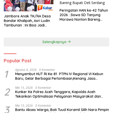
Peringatan HAN ke-42 Tahun
2026 : Siswa SD Tanjung
Jambore Anak TK/RA Desa
Morawa Nonton Bareng
Bandar Khalipah, Asri Ludin
Bupati Deli Serdang
Tambunan : Ini Bisa Jadi
Contoh Desa Lain
Selengkapnya
Popular Post
1
Agustus 8, 2026
0 Komentar
Menyambut HUT RI Ke-81 PTPN IV Regional VI Kebun
Baru, Gelar Berbagai Perlombaan,Kenang Jasa
Pahlawan,
2
Mei 15, 2026
0 Komentar
Kunker Ke Polres Aceh Tenggara, Kapolda Aceh
Tekankan Optimalisasi Pelayanan Masyarakat dan
Kunjungi Pesantren Darul Iman
3
Mei 15, 2026
0 Komentar
Bantu Akses Warga, Bati Tuud Koramil Silih Nara Pimpin