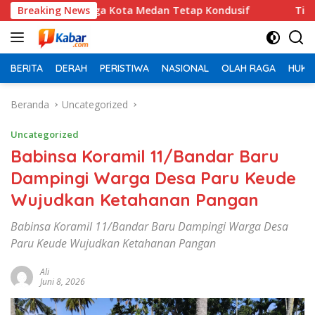
Langsung
YD Jaga Kota Medan Tetap Kondusif
Breaking News
Tiga Kapolsek dan P
ke
konten
BERITA
DERAH
PERISTIWA
NASIONAL
OLAH RAGA
HUKU
Beranda
Uncategorized
Uncategorized
Babinsa Koramil 11/Bandar Baru
Dampingi Warga Desa Paru Keude
Wujudkan Ketahanan Pangan
Babinsa Koramil 11/Bandar Baru Dampingi Warga Desa
Paru Keude Wujudkan Ketahanan Pangan
Ali
Juni 8, 2026