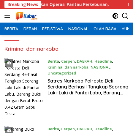
Langsung
ma Lancarkan Operasi Pantau Perkebunan,
Breaking News
Bawa Sajam
ke
konten
BERITA
DERAH
PERISTIWA
NASIONAL
OLAH RAGA
HUKU
Kriminal dan narkoba
Berita
,
Cerpen
,
DAERAH
,
Headline
,
Kriminal dan narkoba
,
NASIONAL
,
Uncategorized
Juni 18, 2026
Satres Narkoba Polresta Deli
Serdang Berhasil Tangkap Seorang
Laki-Laki di Pantai Labu, Barang
Bukti dengan Berat Bruto 0,42
Gram Sabu Disita
Berita
,
Cerpen
,
DAERAH
,
Headline
,