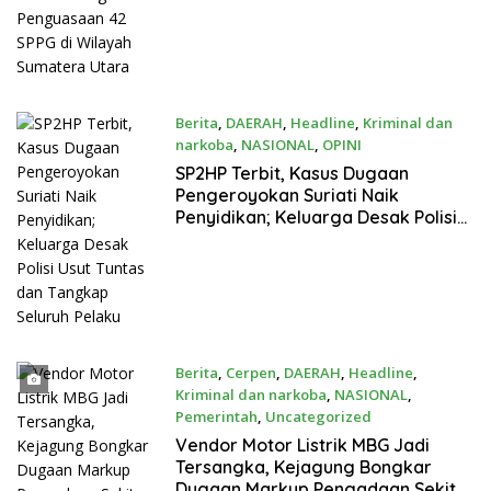
Berita
,
DAERAH
,
Headline
,
Kriminal dan
narkoba
,
NASIONAL
,
OPINI
Juni 13, 2026
SP2HP Terbit, Kasus Dugaan
Pengeroyokan Suriati Naik
Penyidikan; Keluarga Desak Polisi
Usut Tuntas dan Tangkap Seluruh
Pelaku
Berita
,
Cerpen
,
DAERAH
,
Headline
,
Kriminal dan narkoba
,
NASIONAL
,
Pemerintah
,
Uncategorized
Juni 12, 2026
Vendor Motor Listrik MBG Jadi
Tersangka, Kejagung Bongkar
Dugaan Markup Pengadaan Sekitar