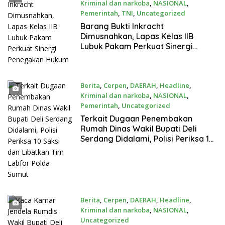
Kriminal dan narkoba
,
NASIONAL
,
Pemerintah
,
TNI
,
Uncategorized
Juni 18, 2026
Barang Bukti Inkracht
Dimusnahkan, Lapas Kelas IIB
Lubuk Pakam Perkuat Sinergi
Penegakan Hukum
Berita
,
Cerpen
,
DAERAH
,
Headline
,
Kriminal dan narkoba
,
NASIONAL
,
Pemerintah
,
Uncategorized
Juni 17, 2026
Terkait Dugaan Penembakan
Rumah Dinas Wakil Bupati Deli
Serdang Didalami, Polisi Periksa 10
Saksi dan Libatkan Tim Labfor
Polda Sumut
Berita
,
Cerpen
,
DAERAH
,
Headline
,
Kriminal dan narkoba
,
NASIONAL
,
Uncategorized