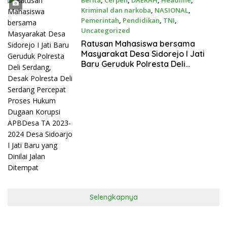
Berita
,
Cerpen
,
DAERAH
,
Headline
,
Kriminal dan narkoba
,
NASIONAL
,
Pemerintah
,
Pendidikan
,
TNI
,
Uncategorized
Juni 11, 2026
Ratusan Mahasiswa bersama
Masyarakat Desa Sidorejo I Jati
Baru Geruduk Polresta Deli
Serdang, Desak Polresta Deli
Serdang Percepat Proses Hukum
Dugaan Korupsi APBDesa TA 2023-
2024 Desa Sidoarjo I Jati Baru yang
Dinilai Jalan Ditempat
Selengkapnya