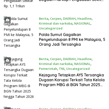
Rp. 1,1 Triliun
Berita
,
Cerpen
,
DAERAH
,
Headline
,
Kriminal dan narkoba
,
NASIONAL
,
Uncategorized
Juni 12, 2026
Polda Sumut Gagalkan
Penyelundupan 8 PMI ke Malaysia, 5
Orang Jadi Tersangka
Berita
,
Cerpen
,
DAERAH
,
Headline
,
Kriminal dan narkoba
,
NASIONAL
,
Pemerintah
,
TNI
,
Uncategorized
Juni 11, 2026
Kejagung Tetapkan AYS Tersangka
Dugaan Korupsi Terkait Tata Kelola
Program MBG di BGN Tahun 2025
hingga Tahun 2026