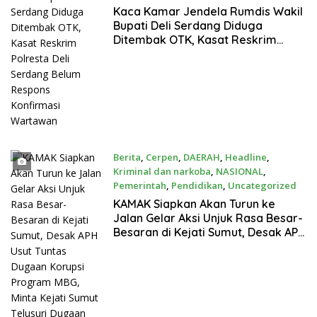
Juni 16, 2026
Kaca Kamar Jendela Rumdis Wakil
Bupati Deli Serdang Diduga
Ditembak OTK, Kasat Reskrim
Polresta Deli Serdang Belum
Respons Konfirmasi Wartawan
Berita
,
Cerpen
,
DAERAH
,
Headline
,
Kriminal dan narkoba
,
NASIONAL
,
Pemerintah
,
Pendidikan
,
Uncategorized
Juni 14, 2026
KAMAK Siapkan Akan Turun ke
Jalan Gelar Aksi Unjuk Rasa Besar-
Besaran di Kejati Sumut, Desak APH
Usut Tuntas Dugaan Korupsi
Program MBG, Minta Kejati Sumut
Telusuri Dugaan Penguasaan 42
SPPG di Wilayah Sumatera Utara