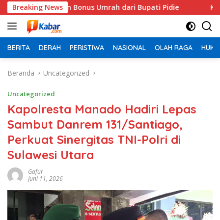
Langsung
n Bonus Umrah dari Bupati Pidie
Breaking News
Kematian Dinilai Jangg
ke
konten
BERITA
DERAH
PERISTIWA
NASIONAL
OLAH RAGA
HUKU
Beranda
Uncategorized
Uncategorized
Kapolresta Manado Hadiri Lepas
Sambut Danrem 131/Santiago,
Perkuat Sinergitas TNI-Polri di
Sulawesi Utara
Gafur
Juni 11, 2026