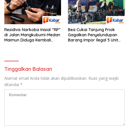
Residivis Narkoba Inisial “RP”
Bea Cukai Tanjung Priok
di Jalan Mangkubumi-Medan
Gagalkan Penyelundupan
Maimun Diduga Kembali
Barang Impor Ilegal 5 Unit
Edarkan Pod Vaping Liquid,
Sepeda Motor Harley-
Warga Desak Polisi Turun
Davidson Bekas dan 20 Unit
Tangan
Frame Rangka Bekas Asal
Tiongkok
Tinggalkan Balasan
Alamat email Anda tidak akan dipublikasikan.
Ruas yang wajib
ditandai
*