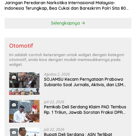
Jaringan Peredaran Narkotika Internasional Malaysia-
Indonesia Terungkap, Bea Cukai dan Bareskrim Polri Sita 80
Kg Sabu dan 5.200 Butir Pil Ekstasi
Selengkapnya
Otomotif
Ini adalah contoh keterangan untuk widget dengan kategori
otomotif, anda bisa dengan mudah memasukkannya pada
widget.
Agustus 2, 2026
SOJAMSU Kecam Pernyataan Prabowo
Subianto Soal Jurnalis, Aktivis, dan LSM
“Londo Ireng” : “Presiden RI Omon-
Omon Demokrasi hingga Anti Kritik!”
Juli 22, 2026
Pemkab Deli Serdang Klaim PAD Tembus
Rp. 1 Triliun, Jawab Sorotan Fraksi DPRD
Deli Serdang Soal APBD TA 2025
Juli 22, 2026
Bupati Deli Serdang : ASN Terlibat