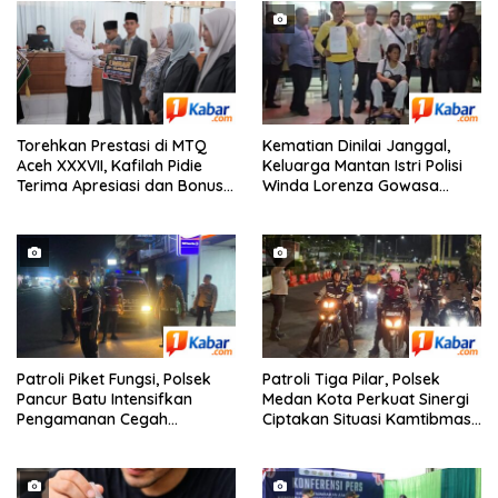
Torehkan Prestasi di MTQ
Kematian Dinilai Janggal,
Aceh XXXVII, Kafilah Pidie
Keluarga Mantan Istri Polisi
Terima Apresiasi dan Bonus
Winda Lorenza Gowasa
Umrah dari Bupati Pidie
Lapor ke Polda Sumut
Patroli Piket Fungsi, Polsek
Patroli Tiga Pilar, Polsek
Pancur Batu Intensifkan
Medan Kota Perkuat Sinergi
Pengamanan Cegah
Ciptakan Situasi Kamtibmas
Kejahatan 3C
yang Aman dan Kondusif