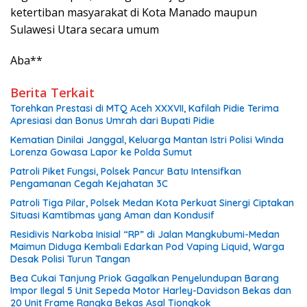
ketertiban masyarakat di Kota Manado maupun
Sulawesi Utara secara umum
Aba**
Berita Terkait
Torehkan Prestasi di MTQ Aceh XXXVII, Kafilah Pidie Terima
Apresiasi dan Bonus Umrah dari Bupati Pidie
Kematian Dinilai Janggal, Keluarga Mantan Istri Polisi Winda
Lorenza Gowasa Lapor ke Polda Sumut
Patroli Piket Fungsi, Polsek Pancur Batu Intensifkan
Pengamanan Cegah Kejahatan 3C
Patroli Tiga Pilar, Polsek Medan Kota Perkuat Sinergi Ciptakan
Situasi Kamtibmas yang Aman dan Kondusif
Residivis Narkoba Inisial “RP” di Jalan Mangkubumi-Medan
Maimun Diduga Kembali Edarkan Pod Vaping Liquid, Warga
Desak Polisi Turun Tangan
Bea Cukai Tanjung Priok Gagalkan Penyelundupan Barang
Impor Ilegal 5 Unit Sepeda Motor Harley-Davidson Bekas dan
20 Unit Frame Rangka Bekas Asal Tiongkok