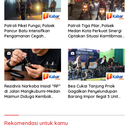
Patroli Piket Fungsi, Polsek
Patroli Tiga Pilar, Polsek
Pancur Batu Intensifkan
Medan Kota Perkuat Sinergi
Pengamanan Cegah
Ciptakan Situasi Kamtibmas
Kejahatan 3C
yang Aman dan Kondusif
Residivis Narkoba Inisial “RP”
Bea Cukai Tanjung Priok
di Jalan Mangkubumi-Medan
Gagalkan Penyelundupan
Maimun Diduga Kembali
Barang Impor Ilegal 5 Unit
Edarkan Pod Vaping Liquid,
Sepeda Motor Harley-
Warga Desak Polisi Turun
Davidson Bekas dan 20 Unit
Tangan
Frame Rangka Bekas Asal
Tiongkok
Rekomendasi untuk kamu