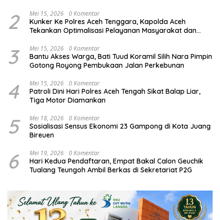
Makanan Bergizi Gratis,
2
Mei 15, 2026
0 Komentar
Kunker Ke Polres Aceh Tenggara, Kapolda Aceh
Tekankan Optimalisasi Pelayanan Masyarakat dan
Kunjungi Pesantren Darul Iman
3
Mei 15, 2026
0 Komentar
Bantu Akses Warga, Bati Tuud Koramil Silih Nara Pimpin
Gotong Royong Pembukaan Jalan Perkebunan
4
Mei 15, 2026
0 Komentar
Patroli Dini Hari Polres Aceh Tengah Sikat Balap Liar,
Tiga Motor Diamankan
5
Mei 18, 2026
0 Komentar
Sosialisasi Sensus Ekonomi 23 Gampong di Kota Juang
Bireuen
6
Mei 19, 2026
0 Komentar
Hari Kedua Pendaftaran, Empat Bakal Calon Geuchik
Tualang Teungoh Ambil Berkas di Sekretariat P2G