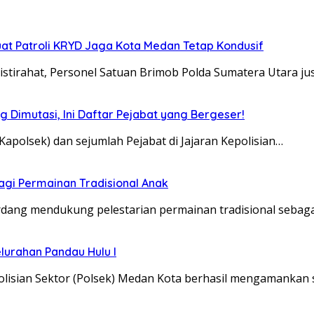
uat Patroli KRYD Jaga Kota Medan Tetap Kondusif
stirahat, Personel Satuan Brimob Polda Sumatera Utara ju
g Dimutasi, Ini Daftar Pejabat yang Bergeser!
Kapolsek) dan sejumlah Pejabat di Jajaran Kepolisian…
gi Permainan Tradisional Anak
rdang mendukung pelestarian permainan tradisional sebaga
elurahan Pandau Hulu I
olisian Sektor (Polsek) Medan Kota berhasil mengamankan