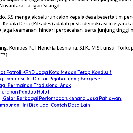
Nusantara Tarigan Silangit.
do, S.S mengajak seluruh calon kepala desa beserta tim 
n Kepala Desa (Pilkades) adalah pesta demokrasi masyarak
aga keamanan, hindari perpecahan, serta junjung tinggi nil
p.
ang, Kombes Pol. Hendria Lesmana, S.I.K., M.Si, unsur Fork
**)
uat Patroli KRYD Jaga Kota Medan Tetap Kondusif
g Dimutasi, Ini Daftar Pejabat yang Bergeser!
gi Permainan Tradisional Anak
elurahan Pandau Hulu I
u, Gelar Berbagai Perlombaan,Kenang Jasa Pahlawan,
bunan : Ini Bisa Jadi Contoh Desa Lain