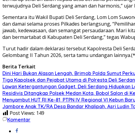
terwujudnya Deli Serdang yang aman dan harmonis,” ujar 
Sementara itu Wakil Bupati Deli Serdang, Lom Lom Suwon
dan damai selama proses Pilkades berlangsung, “Pemiliha
jawab, kedewasaan, dan semangat persaudaraan. Mari kita j
dan bermartabat di Kabupaten Deli Serdang,” tegas Wabu
Turut hadir dalam deklarasi tersebut Kapolresta Deli Serd
Gelombang II Tahun 2026, serta tamu undangan lainnya.(*
Berita Terkait
Dini Hari Bukan Alasan Lengah, Brimob Polda Sumut Perk
Tiga Kapolsek dan Pejabat Utama di Polresta Deli Serdan
Lawan Ketergantungan Gadget, Deli Serdang Hidupkan La
Residivis Ditangkap Polsek Medan Kota, Bobol Salon di K
Menyambut HUT RI Ke-81 PTPN IV Regional VI Kebun Bar
Jambore Anak TK/RA Desa Bandar Khalipah, Asri Ludin Tam
Post Views:
149
Komentar