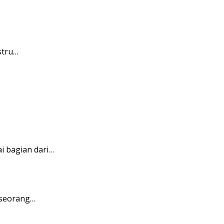
stru…
i bagian dari…
 seorang…