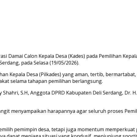
si Damai Calon Kepala Desa (Kades) pada Pemilihan Kepala
Serdang, pada Selasa (19/05/2026).
han Kepala Desa (Pilkades) yang aman, tertib, bermartabat,
akat selama tahapan pemilihan berlangsung.
hahri, S.H, Anggota DPRD Kabupaten Deli Serdang, Dr. H. Nu
langit menyampaikan harapannya agar seluruh proses Pemil
memilih pemimpin desa, tetapi juga momentum memperkuat 
a dapat menjaga situasi yang kondusif, menjunjung sport