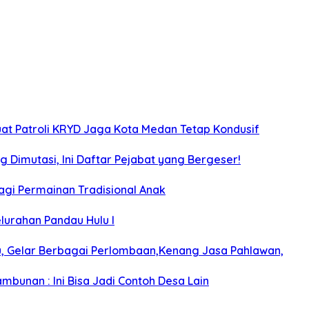
uat Patroli KRYD Jaga Kota Medan Tetap Kondusif
g Dimutasi, Ini Daftar Pejabat yang Bergeser!
gi Permainan Tradisional Anak
elurahan Pandau Hulu I
u, Gelar Berbagai Perlombaan,Kenang Jasa Pahlawan,
bunan : Ini Bisa Jadi Contoh Desa Lain