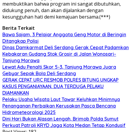
membuktikan bahwa program ini sangat dibutuhkan,
didukung penuh, dan akan dijalankan dengan
kesungguhan hati demi kemajuan bersama.(***)
Berita Terkait
Bawa Sajam, 3 Pelajar Anggota Geng Motor di Beringin
Ditangkap Polisi
Dinas Damkarmat Deli Serdang Gerak Cepat Padamkan
Kebakaran Gudang Stok Grosir di Jalan Wonosari-
Tanjung Morawa
Lewat Adu Penalti Skor 5-3, Tanjung Morawa Juara
Gebyar Sepak Bola Deli Serdang
GERAK CEPAT URC RESMOB POLRES BITUNG UNGKAP
KASUS PENGANIAYAAN, DUA TERDUGA PELAKU
DIAMANKAN
Pelaku Usaha Wisata Laut Tawar Keluhkan Minimnya
Penanganan Perbaikan Kerusakan Pasca Bencana
Hidrometeorologi 2025
Dini Hari Bukan Alasan Lengah, Brimob Polda Sumut
Perkuat Patroli KRYD Jaga Kota Medan Tetap Kondusif
Post Views:
182