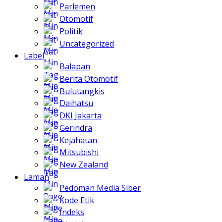
Parlemen
Otomotif
Politik
Uncategorized
Label
Balapan
Berita Otomotif
Bulutangkis
Daihatsu
DKI Jakarta
Gerindra
Kejahatan
Mitsubishi
New Zealand
Laman
Pedoman Media Siber
Kode Etik
Indeks