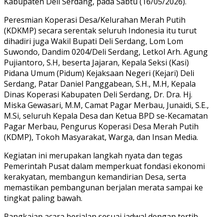
Kabupaten Deli Serdang, pada Sabtu (16/05/2026).
Peresmian Koperasi Desa/Kelurahan Merah Putih
(KDKMP) secara serentak seluruh Indonesia itu turut
dihadiri juga Wakil Bupati Deli Serdang, Lom Lom
Suwondo, Dandim 0204/Deli Serdang, Letkol Arh. Agung
Pujiantoro, S.H, beserta Jajaran, Kepala Seksi (Kasi)
Pidana Umum (Pidum) Kejaksaan Negeri (Kejari) Deli
Serdang, Patar Daniel Panggabean, S.H., M.H, Kepala
Dinas Koperasi Kabupaten Deli Serdang, Dr. Dra. Hj.
Miska Gewasari, M.M, Camat Pagar Merbau, Junaidi, S.E.,
M.Si, seluruh Kepala Desa dan Ketua BPD se-Kecamatan
Pagar Merbau, Pengurus Koperasi Desa Merah Putih
(KDMP), Tokoh Masyarakat, Warga, dan Insan Media.
Kegiatan ini merupakan langkah nyata dan tegas
Pemerintah Pusat dalam memperkuat fondasi ekonomi
kerakyatan, membangun kemandirian Desa, serta
memastikan pembangunan berjalan merata sampai ke
tingkat paling bawah.
Rangkaian acara berjalan sesuai jadwal dengan tertib,