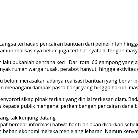
Langsa terhadap pencairan bantuan dari pemerintah hingga 
mun realisasinya belum juga terlihat nyata di tengah mas
lalu bukanlah bencana kecil. Dari total 66 gampong yang a
nyak rumah warga rusak, perabot hanyut, hingga aktivitas
ku belum merasakan adanya realisasi bantuan yang benar-b
menangani dampak pasca banjir yang hingga hari ini masi
nyoroti sikap pihak terkait yang dinilai terkesan diam. B
as kepada publik mengenai perkembangan pencairan dana b
yang tak kunjung datang.
t beredar informasi bahwa bantuan akan dicairkan sebelum
an beban ekonomi mereka menjelang lebaran. Namun kenyat