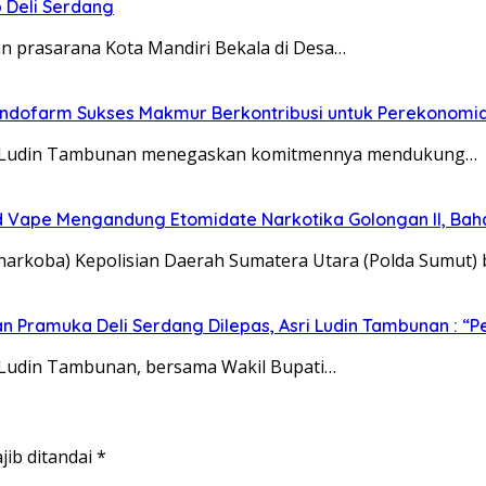
 Deli Serdang
dan prasarana Kota Mandiri Bekala di Desa…
 Indofarm Sukses Makmur Berkontribusi untuk Perekonomi
 Asri Ludin Tambunan menegaskan komitmennya mendukung…
uid Vape Mengandung Etomidate Narkotika Golongan II, Ba
narkoba) Kepolisian Daerah Sumatera Utara (Polda Sumut
Pramuka Deli Serdang Dilepas, Asri Ludin Tambunan : “Pe
ri Ludin Tambunan, bersama Wakil Bupati…
jib ditandai
*