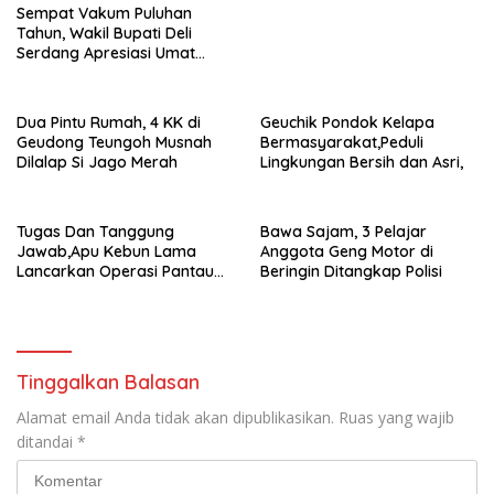
Sempat Vakum Puluhan
Tahun, Wakil Bupati Deli
Serdang Apresiasi Umat
Hindu Menjaga Adhi Tiruvilla
Maha Puja
Dua Pintu Rumah, 4 KK di
Geuchik Pondok Kelapa
Geudong Teungoh Musnah
Bermasyarakat,Peduli
Dilalap Si Jago Merah
Lingkungan Bersih dan Asri,
Tugas Dan Tanggung
Bawa Sajam, 3 Pelajar
Jawab,Apu Kebun Lama
Anggota Geng Motor di
Lancarkan Operasi Pantau
Beringin Ditangkap Polisi
Perkebunan,
Tinggalkan Balasan
Alamat email Anda tidak akan dipublikasikan.
Ruas yang wajib
ditandai
*