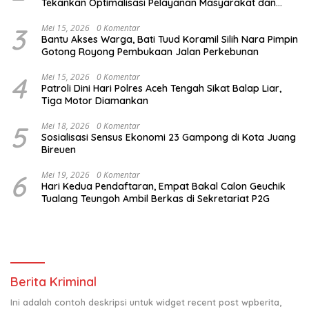
Tekankan Optimalisasi Pelayanan Masyarakat dan
Kunjungi Pesantren Darul Iman
3
Mei 15, 2026
0 Komentar
Bantu Akses Warga, Bati Tuud Koramil Silih Nara Pimpin
Gotong Royong Pembukaan Jalan Perkebunan
4
Mei 15, 2026
0 Komentar
Patroli Dini Hari Polres Aceh Tengah Sikat Balap Liar,
Tiga Motor Diamankan
5
Mei 18, 2026
0 Komentar
Sosialisasi Sensus Ekonomi 23 Gampong di Kota Juang
Bireuen
6
Mei 19, 2026
0 Komentar
Hari Kedua Pendaftaran, Empat Bakal Calon Geuchik
Tualang Teungoh Ambil Berkas di Sekretariat P2G
Berita Kriminal
Ini adalah contoh deskripsi untuk widget recent post wpberita,