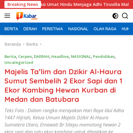
Langsung
Apresiasi Umat Hindu Menjaga Adhi Tiruvilla Maha Puja
Breaking News
ke
konten
BERITA
DERAH
PERISTIWA
NASIONAL
OLAH RAGA
HUKU
Beranda
Berita
Berita
,
Cerpen
,
DAERAH
,
Headline
,
NASIONAL
,
Pendidikan
,
Uncategorized
Majelis Ta’lim dan Dzikir Al-Haura
Sumut Sembelih 2 Ekor Sapi dan 1
Ekor Kambing Hewan Kurban di
Medan dan Batubara
Teks Foto : Dalam rangka merayakan Hari Raya Idul Adha
1447 Hijriah, Ketua Umum Majelis Dzikir Al-Haura
Sumatera Utara, Ernawati Br Sitepu memotong hewan 2
ekor sapi dan satu ekor kambing untuk dibagikan ke