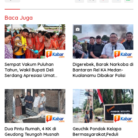
Baca Juga
Digerebek, Barak Narkoba di
Sempat Vakum Puluhan
Bantaran Rel KA Medan-
Tahun, Wakil Bupati Deli
Kualanamu Dibakar Polisi
Serdang Apresiasi Umat
Hindu Menjaga Adhi Tiruvilla
Maha Puja
Dua Pintu Rumah, 4 KK di
Geuchik Pondok Kelapa
Geudong Teungoh Musnah
Bermasyarakat,Peduli