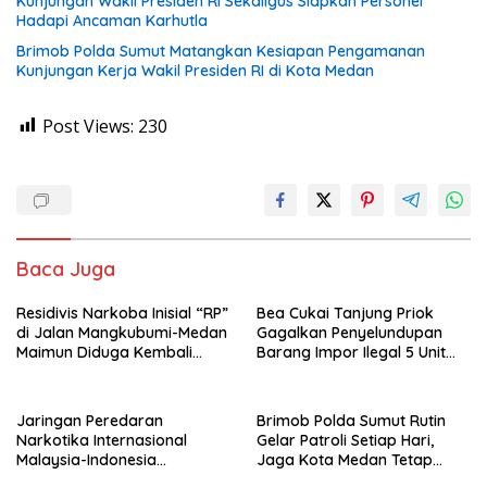
Kunjungan Wakil Presiden RI Sekaligus Siapkan Personel
Hadapi Ancaman Karhutla
Brimob Polda Sumut Matangkan Kesiapan Pengamanan
Kunjungan Kerja Wakil Presiden RI di Kota Medan
Post Views:
230
Baca Juga
Residivis Narkoba Inisial “RP”
Bea Cukai Tanjung Priok
di Jalan Mangkubumi-Medan
Gagalkan Penyelundupan
Maimun Diduga Kembali
Barang Impor Ilegal 5 Unit
Edarkan Pod Vaping Liquid,
Sepeda Motor Harley-
Warga Desak Polisi Turun
Davidson Bekas dan 20 Unit
Tangan
Frame Rangka Bekas Asal
Jaringan Peredaran
Brimob Polda Sumut Rutin
Tiongkok
Narkotika Internasional
Gelar Patroli Setiap Hari,
Malaysia-Indonesia
Jaga Kota Medan Tetap
Terungkap, Bea Cukai dan
Aman dan Kondusif