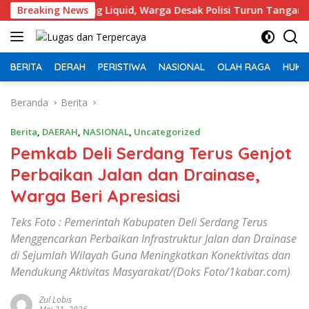
Langsung
 Vaping Liquid, Warga Desak Polisi Turun Tangan
Breaking News
Bea 
ke
konten
BERITA
DERAH
PERISTIWA
NASIONAL
OLAH RAGA
HUKU
Beranda
Berita
Berita
,
DAERAH
,
NASIONAL
,
Uncategorized
Pemkab Deli Serdang Terus Genjot
Perbaikan Jalan dan Drainase,
Warga Beri Apresiasi
Teks Foto : Pemerintah Kabupaten Deli Serdang Terus
Menggencarkan Perbaikan Infrastruktur Jalan dan Drainase
di Sejumlah Wilayah Guna Meningkatkan Konektivitas dan
Mendukung Aktivitas Masyarakat/(Doks Foto/1kabar.com)
Zul Lobis