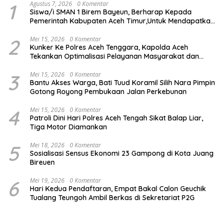
1
Agustus 7, 2026
0 Komentar
Siswa/i SMAN 1 Birem Bayeun, Berharap Kepada
Pemerintah Kabupaten Aceh Timur,Untuk Mendapatkan
Makanan Bergizi Gratis,
2
Mei 15, 2026
0 Komentar
Kunker Ke Polres Aceh Tenggara, Kapolda Aceh
Tekankan Optimalisasi Pelayanan Masyarakat dan
Kunjungi Pesantren Darul Iman
3
Mei 15, 2026
0 Komentar
Bantu Akses Warga, Bati Tuud Koramil Silih Nara Pimpin
Gotong Royong Pembukaan Jalan Perkebunan
4
Mei 15, 2026
0 Komentar
Patroli Dini Hari Polres Aceh Tengah Sikat Balap Liar,
Tiga Motor Diamankan
5
Mei 18, 2026
0 Komentar
Sosialisasi Sensus Ekonomi 23 Gampong di Kota Juang
Bireuen
6
Mei 19, 2026
0 Komentar
Hari Kedua Pendaftaran, Empat Bakal Calon Geuchik
Tualang Teungoh Ambil Berkas di Sekretariat P2G