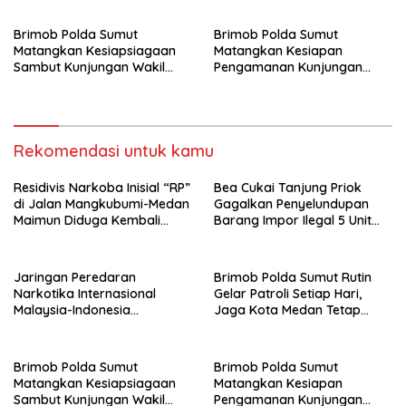
Bareskrim Polri Sita 80 Kg
Sabu dan 5.200 Butir Pil
Brimob Polda Sumut
Brimob Polda Sumut
Ekstasi
Matangkan Kesiapsiagaan
Matangkan Kesiapan
Sambut Kunjungan Wakil
Pengamanan Kunjungan
Presiden RI Sekaligus
Kerja Wakil Presiden RI di
Siapkan Personel Hadapi
Kota Medan
Ancaman Karhutla
Rekomendasi untuk kamu
Residivis Narkoba Inisial “RP”
Bea Cukai Tanjung Priok
di Jalan Mangkubumi-Medan
Gagalkan Penyelundupan
Maimun Diduga Kembali
Barang Impor Ilegal 5 Unit
Edarkan Pod Vaping Liquid,
Sepeda Motor Harley-
Warga Desak Polisi Turun
Davidson Bekas dan 20 Unit
Tangan
Frame Rangka Bekas Asal
Jaringan Peredaran
Brimob Polda Sumut Rutin
Tiongkok
Narkotika Internasional
Gelar Patroli Setiap Hari,
Malaysia-Indonesia
Jaga Kota Medan Tetap
Terungkap, Bea Cukai dan
Aman dan Kondusif
Bareskrim Polri Sita 80 Kg
Sabu dan 5.200 Butir Pil
Brimob Polda Sumut
Brimob Polda Sumut
Ekstasi
Matangkan Kesiapsiagaan
Matangkan Kesiapan
Sambut Kunjungan Wakil
Pengamanan Kunjungan