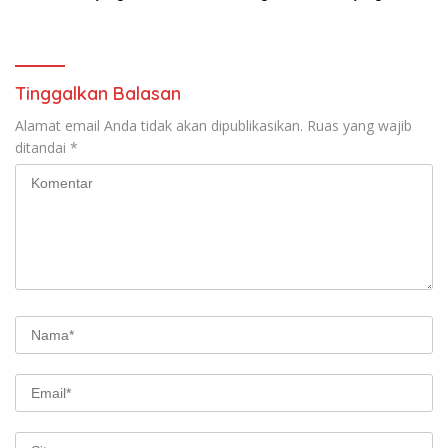
Presiden RI Sekaligus
Kerja Wakil Presiden RI di
Siapkan Personel Hadapi
Kota Medan
Ancaman Karhutla
Tinggalkan Balasan
Alamat email Anda tidak akan dipublikasikan.
Ruas yang wajib
ditandai
*