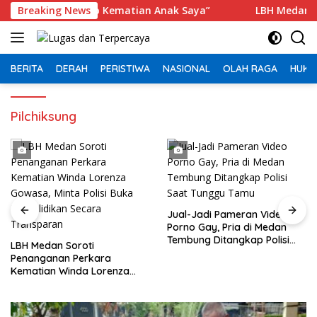
Langsung
 Ungkap Kematian Anak Saya”
Breaking News
‎LBH Medan Soroti Penang
ke
konten
BERITA
DERAH
PERISTIWA
NASIONAL
OLAH RAGA
HUKU
Pilchiksung
Jual-Jadi Pameran Video
Porno Gay, Pria di Medan
Tembung Ditangkap Polisi
‎LBH Medan Soroti
Saat Tunggu Tamu
Penanganan Perkara
Kematian Winda Lorenza
Gowasa, Minta Polisi Buka
Penyelidikan Secara
Transparan