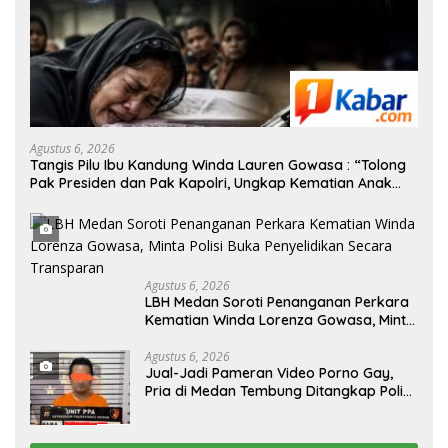
Agustus 6, 2026
Tangis Pilu Ibu Kandung Winda Lauren Gowasa : “Tolong
Pak Presiden dan Pak Kapolri, Ungkap Kematian Anak
Saya”
Agustus 6, 2026
‎LBH Medan Soroti Penanganan Perkara
Kematian Winda Lorenza Gowasa, Minta
Polisi Buka Penyelidikan Secara
Transparan
Agustus 6, 2026
Jual-Jadi Pameran Video Porno Gay,
Pria di Medan Tembung Ditangkap Polisi
Saat Tunggu Tamu