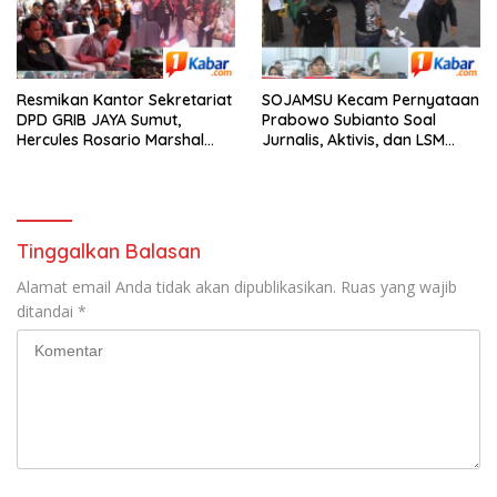
Resmikan Kantor Sekretariat
SOJAMSU Kecam Pernyataan
DPD GRIB JAYA Sumut,
Prabowo Subianto Soal
Hercules Rosario Marshal
Jurnalis, Aktivis, dan LSM
Minta Kader GRIB JAYA Tetap
“Londo Ireng” : “Presiden RI
Percaya Diri Hadapi Stigma
Omon-Omon Demokrasi
Preman
hingga Anti Kritik!”
Tinggalkan Balasan
Alamat email Anda tidak akan dipublikasikan.
Ruas yang wajib
ditandai
*