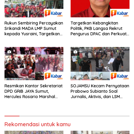
Rukun Sembiring Percayakan
Targetkan Kebangkitan
Srikandi MADA LMP Sumut
Politik, PKB Langsa Rekrut
kepada Yusraini, Targetkan
Pengurus DPAC dan Perkuat
Penguatan hingga Tingkat
Basis Massa
Basis
Resmikan Kantor Sekretariat
SOJAMSU Kecam Pernyataan
DPD GRIB JAYA Sumut,
Prabowo Subianto Soal
Hercules Rosario Marshal
Jurnalis, Aktivis, dan LSM
Minta Kader GRIB JAYA Tetap
“Londo Ireng” : “Presiden RI
Percaya Diri Hadapi Stigma
Omon-Omon Demokrasi
Preman
hingga Anti Kritik!”
Rekomendasi untuk kamu