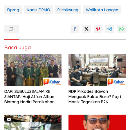
Dpmg
Kadis DPMG
Pilchiksung
Walikota Langsa
Baca Juga
DARI SUBULUSSALAM KE
RDP Pilkades Bawan
SIANTAR! Haji Affan Alfian
Menguak Fakta Baru? Pajri
Bintang Hadiri Pernikahan
Manik Tegaskan P2K
Anak Besan, Bersama Hj.
Berwenang, PAW BPG
Mariani Harahap
Disebut Salah Kamar