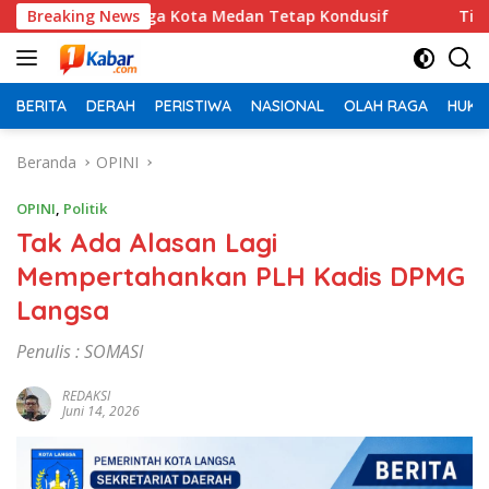
Langsung
YD Jaga Kota Medan Tetap Kondusif
Breaking News
Tiga Kapolsek dan P
ke
konten
BERITA
DERAH
PERISTIWA
NASIONAL
OLAH RAGA
HUKU
Beranda
OPINI
OPINI
,
Politik
Tak Ada Alasan Lagi
Mempertahankan PLH Kadis DPMG
Langsa
Penulis : SOMASI
REDAKSI
Juni 14, 2026