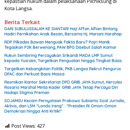
kepastian hukum dalam pelaksanaan Pilchiksung di
Kota Langsa.
Berita Terkait
DARI SUBULUSSALAM KE SIANTAR! Haji Affan Alfian Bintang
Hadiri Pernikahan Anak Besan, Bersama Hj. Mariani Harahap
RDP Pilkades Bawan Menguak Fakta Baru? Pajri Manik
Tegaskan P2K Berwenang, PAW BPG Disebut Salah Kamar
Rukun Sembiring Percayakan Srikandi MADA LMP Sumut
kepada Yusraini, Targetkan Penguatan hingga Tingkat Basis
Targetkan Kebangkitan Politik, PKB Langsa Rekrut Pengurus
DPAC dan Perkuat Basis Massa
Resmikan Kantor Sekretariat DPD GRIB JAYA Sumut, Hercules
Rosario Marshal Minta Kader GRIB JAYA Tetap Percaya Diri
Hadapi Stigma Preman
SOJAMSU Kecam Pernyataan Prabowo Subianto Soal Jurnalis,
Aktivis, dan LSM “Londo Ireng” : “Presiden RI Omon-Omon
Demokrasi hingga Anti Kritik!”
Post Views:
427