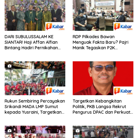
DARI SUBULUSSALAM KE
RDP Pilkades Bawan
SIANTAR! Haji Affan Alfian
Menguak Fakta Baru? Pajri
Bintang Hadiri Pernikahan
Manik Tegaskan P2K
Anak Besan, Bersama Hj.
Berwenang, PAW BPG
Mariani Harahap
Disebut Salah Kamar
Rukun Sembiring Percayakan
Targetkan Kebangkitan
Srikandi MADA LMP Sumut
Politik, PKB Langsa Rekrut
kepada Yusraini, Targetkan
Pengurus DPAC dan Perkuat
Penguatan hingga Tingkat
Basis Massa
Basis