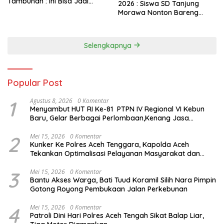
Tambunan : Ini Bisa Jadi
2026 : Siswa SD Tanjung
Contoh Desa Lain
Morawa Nonton Bareng
Bupati Deli Serdang
Selengkapnya
Popular Post
1
Agustus 8, 2026
0 Komentar
Menyambut HUT RI Ke-81 PTPN IV Regional VI Kebun
Baru, Gelar Berbagai Perlombaan,Kenang Jasa
Pahlawan,
2
Mei 15, 2026
0 Komentar
Kunker Ke Polres Aceh Tenggara, Kapolda Aceh
Tekankan Optimalisasi Pelayanan Masyarakat dan
Kunjungi Pesantren Darul Iman
3
Mei 15, 2026
0 Komentar
Bantu Akses Warga, Bati Tuud Koramil Silih Nara Pimpin
Gotong Royong Pembukaan Jalan Perkebunan
4
Mei 15, 2026
0 Komentar
Patroli Dini Hari Polres Aceh Tengah Sikat Balap Liar,