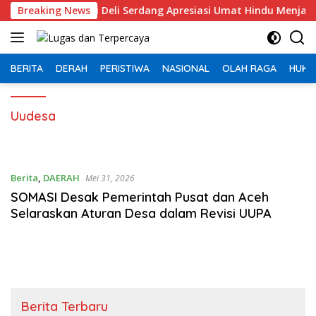
Langsung
, Wakil Bupati Deli Serdang Apresiasi Umat Hindu Menjaga Adh
Breaking News
ke
konten
BERITA
DERAH
PERISTIWA
NASIONAL
OLAH RAGA
HUKU
Uudesa
Berita
,
DAERAH
Mei 31, 2026
SOMASI Desak Pemerintah Pusat dan Aceh
Selaraskan Aturan Desa dalam Revisi UUPA
Berita Terbaru