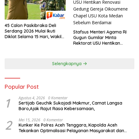
45 Calon Paskibraka Deli
Serdang 2026 Mulai Ikuti
Stafsus Menteri Agama RI
Diklat Selama 15 Hari, Wakil
Gugun Gumilar Minta
Bupati Deli Serdang : Bukan
Rektorat USU Hentikan
Sekadar Pengibar Bendera
Renovasi Gedung Gereja
Oikoumene Chapel USU Kota
Medan Sebelum Berdamai
Selengkapnya
Popular Post
1
Agustus 4, 2026
0 Komentar
Sertijab Geuchik Sukajadi Makmur, Camat Langsa
Baro,Ajak Rajut Rasa Kebersamaan,
2
Mei 15, 2026
0 Komentar
Kunker Ke Polres Aceh Tenggara, Kapolda Aceh
Tekankan Optimalisasi Pelayanan Masyarakat dan
Kunjungi Pesantren Darul Iman