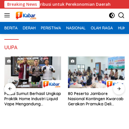
Langsung
r Berkontribusi untuk Perekonomian Daerah
Breaking News
Polda Sum
ke
konten
BERITA
DERAH
PERISTIWA
NASIONAL
OLAH RAGA
HUKU
UUPA
Polda Sumut Berhasil Ungkap
80 Peserta Jambore
Praktik Home Industri Liquid
Nasional Kontingen Kwarcab
Vape Mengandung
Gerakan Pramuka Deli
Etomidate Narkotika
Serdang Dilepas, Asri Ludin
Golongan II, Bahan Baku
Tambunan : “Peserta
Dipasok dari Kamboja ke
Berprestasi Dapat Beasiswa
Kota Medan
Kuliah”