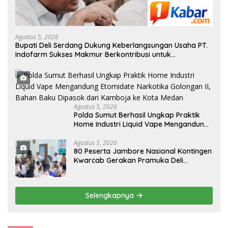
Agustus 5, 2026
Bupati Deli Serdang Dukung Keberlangsungan Usaha PT.
Indofarm Sukses Makmur Berkontribusi untuk
Perekonomian Daerah
Agustus 5, 2026
Polda Sumut Berhasil Ungkap Praktik
Home Industri Liquid Vape Mengandung
Etomidate Narkotika Golongan II, Bahan
Baku Dipasok dari Kamboja ke Kota
Agustus 5, 2026
80 Peserta Jambore Nasional Kontingen
Medan
Kwarcab Gerakan Pramuka Deli
Serdang Dilepas, Asri Ludin Tambunan :
“Peserta Berprestasi Dapat Beasiswa
Kuliah”
Selengkapnya