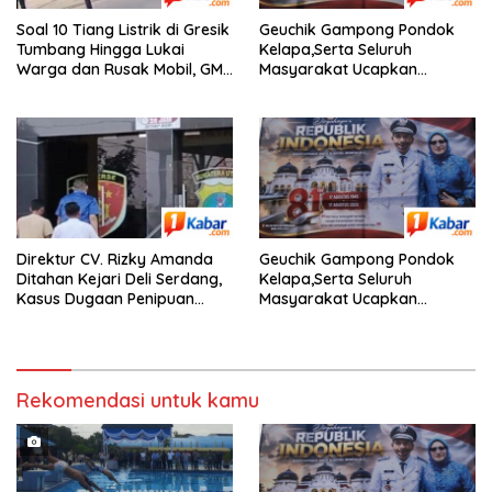
Soal 10 Tiang Listrik di Gresik
Geuchik Gampong Pondok
Tumbang Hingga Lukai
Kelapa,Serta Seluruh
Warga dan Rusak Mobil, GM
Masyarakat Ucapkan
PLN UID Jatim Bungkam
Selamat Dirgahayu RI Ke-81,
Direktur CV. Rizky Amanda
Geuchik Gampong Pondok
Ditahan Kejari Deli Serdang,
Kelapa,Serta Seluruh
Kasus Dugaan Penipuan
Masyarakat Ucapkan
Segera Disidangkan di PN
Selamat Dirgahayu RI,Ke-81,
Lubuk Pakam
Rekomendasi untuk kamu