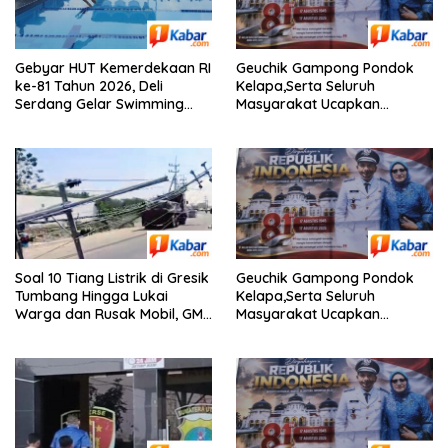
Gebyar HUT Kemerdekaan RI
Geuchik Gampong Pondok
ke-81 Tahun 2026, Deli
Kelapa,Serta Seluruh
Serdang Gelar Swimming
Masyarakat Ucapkan
Competition, Diikuti 240 Atlet
Selamat Dirgahayu RI Ke-81,
Renang
Soal 10 Tiang Listrik di Gresik
Geuchik Gampong Pondok
Tumbang Hingga Lukai
Kelapa,Serta Seluruh
Warga dan Rusak Mobil, GM
Masyarakat Ucapkan
PLN UID Jatim Bungkam
Selamat Dirgahayu RI Ke-81,