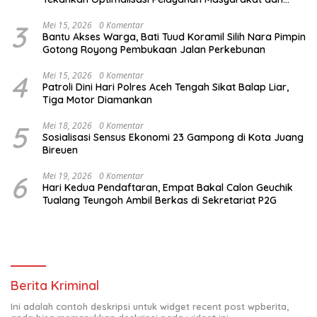
Kunjungi Pesantren Darul Iman
3
Mei 15, 2026
0 Komentar
Bantu Akses Warga, Bati Tuud Koramil Silih Nara Pimpin
Gotong Royong Pembukaan Jalan Perkebunan
4
Mei 15, 2026
0 Komentar
Patroli Dini Hari Polres Aceh Tengah Sikat Balap Liar,
Tiga Motor Diamankan
5
Mei 18, 2026
0 Komentar
Sosialisasi Sensus Ekonomi 23 Gampong di Kota Juang
Bireuen
6
Mei 19, 2026
0 Komentar
Hari Kedua Pendaftaran, Empat Bakal Calon Geuchik
Tualang Teungoh Ambil Berkas di Sekretariat P2G
Berita Kriminal
Ini adalah contoh deskripsi untuk widget recent post wpberita,