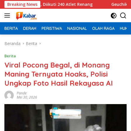
Langsung
Diikuti 240 Atlet Renang
Breaking News
Geuchik Gampong Pondok Kel
ke
konten
BERITA
DERAH
PERISTIWA
NASIONAL
OLAH RAGA
HUKU
Beranda
Berita
Berita
Viral Pocong Begal, di Monang
Maning Ternyata Hoaks, Polisi
Ungkap Foto Hasil Rekayasa AI
Pande
Mei 30, 2026