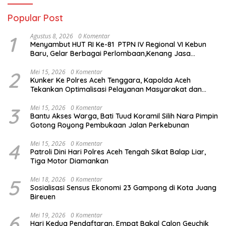
Popular Post
1
Agustus 8, 2026
0 Komentar
Menyambut HUT RI Ke-81 PTPN IV Regional VI Kebun
Baru, Gelar Berbagai Perlombaan,Kenang Jasa
Pahlawan,
2
Mei 15, 2026
0 Komentar
Kunker Ke Polres Aceh Tenggara, Kapolda Aceh
Tekankan Optimalisasi Pelayanan Masyarakat dan
Kunjungi Pesantren Darul Iman
3
Mei 15, 2026
0 Komentar
Bantu Akses Warga, Bati Tuud Koramil Silih Nara Pimpin
Gotong Royong Pembukaan Jalan Perkebunan
4
Mei 15, 2026
0 Komentar
Patroli Dini Hari Polres Aceh Tengah Sikat Balap Liar,
Tiga Motor Diamankan
5
Mei 18, 2026
0 Komentar
Sosialisasi Sensus Ekonomi 23 Gampong di Kota Juang
Bireuen
6
Mei 19, 2026
0 Komentar
Hari Kedua Pendaftaran, Empat Bakal Calon Geuchik