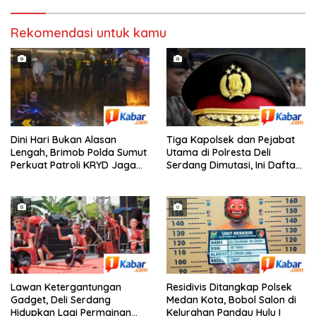
Rekomendasi untuk kamu
Dini Hari Bukan Alasan
Tiga Kapolsek dan Pejabat
Lengah, Brimob Polda Sumut
Utama di Polresta Deli
Perkuat Patroli KRYD Jaga
Serdang Dimutasi, Ini Daftar
Kota Medan Tetap Kondusif
Pejabat yang Bergeser!
Lawan Ketergantungan
Residivis Ditangkap Polsek
Gadget, Deli Serdang
Medan Kota, Bobol Salon di
Hidupkan Lagi Permainan
Kelurahan Pandau Hulu I