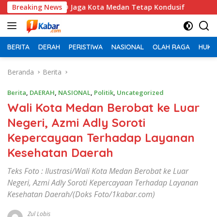
Langsung
 KRYD Jaga Kota Medan Tetap Kondusif
Breaking News
Tiga Kapolsek da
ke
konten
BERITA
DERAH
PERISTIWA
NASIONAL
OLAH RAGA
HUKU
Beranda
Berita
Berita
,
DAERAH
,
NASIONAL
,
Politik
,
Uncategorized
Wali Kota Medan Berobat ke Luar
Negeri, Azmi Adly Soroti
Kepercayaan Terhadap Layanan
Kesehatan Daerah
Teks Foto : Ilustrasi/Wali Kota Medan Berobat ke Luar
Negeri, Azmi Adly Soroti Kepercayaan Terhadap Layanan
Kesehatan Daerah/(Doks Foto/1kabar.com)
Zul Lobis