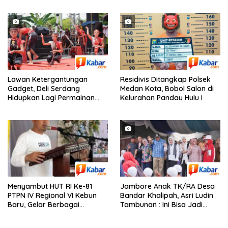
Kota Medan Tetap Kondusif
Pejabat yang Bergeser!
Lawan Ketergantungan
Residivis Ditangkap Polsek
Gadget, Deli Serdang
Medan Kota, Bobol Salon di
Hidupkan Lagi Permainan
Kelurahan Pandau Hulu I
Tradisional Anak
Menyambut HUT RI Ke-81
Jambore Anak TK/RA Desa
PTPN IV Regional VI Kebun
Bandar Khalipah, Asri Ludin
Baru, Gelar Berbagai
Tambunan : Ini Bisa Jadi
Perlombaan,Kenang Jasa
Contoh Desa Lain
Pahlawan,