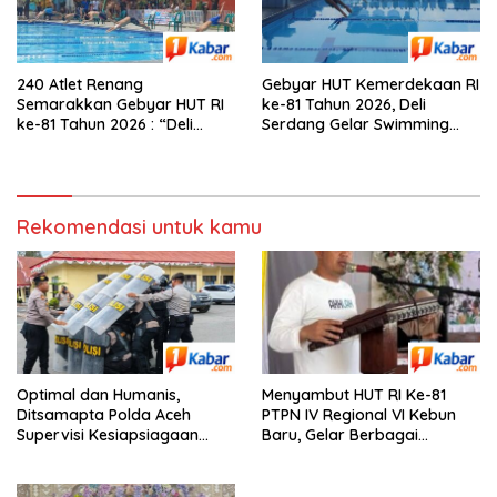
240 Atlet Renang
Gebyar HUT Kemerdekaan RI
Semarakkan Gebyar HUT RI
ke-81 Tahun 2026, Deli
ke-81 Tahun 2026 : “Deli
Serdang Gelar Swimming
Serdang Gelar Swimming
Competition, Diikuti 240 Atlet
Competition, Ini
Renang
Pemenangnya”
Rekomendasi untuk kamu
Optimal dan Humanis,
Menyambut HUT RI Ke-81
Ditsamapta Polda Aceh
PTPN IV Regional VI Kebun
Supervisi Kesiapsiagaan
Baru, Gelar Berbagai
Dalmas Polres Bener Meriah
Perlombaan,Kenang Jasa
Pahlawan,