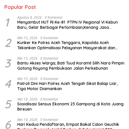
Popular Post
1
Agustus 8, 2026
0 Komentar
Menyambut HUT RI Ke-81 PTPN IV Regional VI Kebun
Baru, Gelar Berbagai Perlombaan,Kenang Jasa
Pahlawan,
2
Mei 15, 2026
0 Komentar
Kunker Ke Polres Aceh Tenggara, Kapolda Aceh
Tekankan Optimalisasi Pelayanan Masyarakat dan
Kunjungi Pesantren Darul Iman
3
Mei 15, 2026
0 Komentar
Bantu Akses Warga, Bati Tuud Koramil Silih Nara Pimpin
Gotong Royong Pembukaan Jalan Perkebunan
4
Mei 15, 2026
0 Komentar
Patroli Dini Hari Polres Aceh Tengah Sikat Balap Liar,
Tiga Motor Diamankan
5
Mei 18, 2026
0 Komentar
Sosialisasi Sensus Ekonomi 23 Gampong di Kota Juang
Bireuen
6
Mei 19, 2026
0 Komentar
Hari Kedua Pendaftaran, Empat Bakal Calon Geuchik