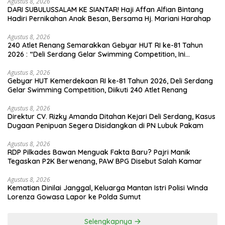
Agustus 8, 2026
DARI SUBULUSSALAM KE SIANTAR! Haji Affan Alfian Bintang
Hadiri Pernikahan Anak Besan, Bersama Hj. Mariani Harahap
Agustus 8, 2026
240 Atlet Renang Semarakkan Gebyar HUT RI ke-81 Tahun
2026 : “Deli Serdang Gelar Swimming Competition, Ini
Pemenangnya”
Agustus 8, 2026
Gebyar HUT Kemerdekaan RI ke-81 Tahun 2026, Deli Serdang
Gelar Swimming Competition, Diikuti 240 Atlet Renang
Agustus 8, 2026
Direktur CV. Rizky Amanda Ditahan Kejari Deli Serdang, Kasus
Dugaan Penipuan Segera Disidangkan di PN Lubuk Pakam
Agustus 8, 2026
RDP Pilkades Bawan Menguak Fakta Baru? Pajri Manik
Tegaskan P2K Berwenang, PAW BPG Disebut Salah Kamar
Agustus 8, 2026
Kematian Dinilai Janggal, Keluarga Mantan Istri Polisi Winda
Lorenza Gowasa Lapor ke Polda Sumut
Selengkapnya