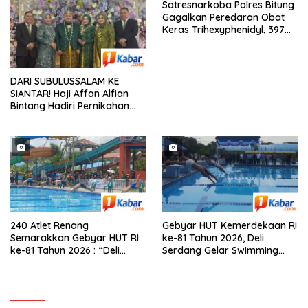
Satresnarkoba Polres Bitung
Gagalkan Peredaran Obat
Keras Trihexyphenidyl, 397
Butir Diamankan
DARI SUBULUSSALAM KE
SIANTAR! Haji Affan Alfian
Bintang Hadiri Pernikahan
Anak Besan, Bersama Hj.
Mariani Harahap
240 Atlet Renang
Gebyar HUT Kemerdekaan RI
Semarakkan Gebyar HUT RI
ke-81 Tahun 2026, Deli
ke-81 Tahun 2026 : “Deli
Serdang Gelar Swimming
Serdang Gelar Swimming
Competition, Diikuti 240 Atlet
Competition, Ini
Renang
Pemenangnya”