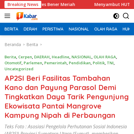
Langsung
olres Bener Meriah
Breaking News
Menyambut HUT RI Ke-81 PTPN IV Re
ke
konten
BERITA
DERAH
PERISTIWA
NASIONAL
OLAH RAGA
HUKU
Beranda
Berita
Berita
,
Cerpen
,
DAERAH
,
Headline
,
NASIONAL
,
OLAH RAGA
,
Otomotif
,
Parlemen
,
Pemerintah
,
Pendidikan
,
Politik
,
TNI
,
Uncategorized
AP2SI Beri Fasilitas Tambahan
Kano dan Payung Parasol Demi
Tingkatkan Daya Tarik Pengunjung
Ekowisata Pantai Mangrove
Kampung Nipah di Perbaungan
Teks Foto : Asosiasi Pengelola Perhutanan Sosial Indonesia
(AP2SI) Provinsi Sumatera Utara (Sumut), memberikan