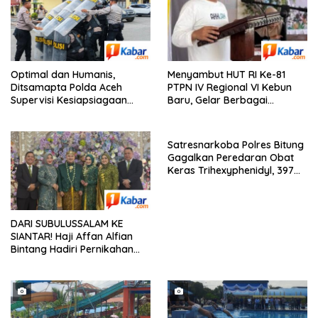
Optimal dan Humanis,
Menyambut HUT RI Ke-81
Ditsamapta Polda Aceh
PTPN IV Regional VI Kebun
Supervisi Kesiapsiagaan
Baru, Gelar Berbagai
Dalmas Polres Bener Meriah
Perlombaan,Kenang Jasa
Pahlawan,
Satresnarkoba Polres Bitung
Gagalkan Peredaran Obat
Keras Trihexyphenidyl, 397
Butir Diamankan
DARI SUBULUSSALAM KE
SIANTAR! Haji Affan Alfian
Bintang Hadiri Pernikahan
Anak Besan, Bersama Hj.
Mariani Harahap