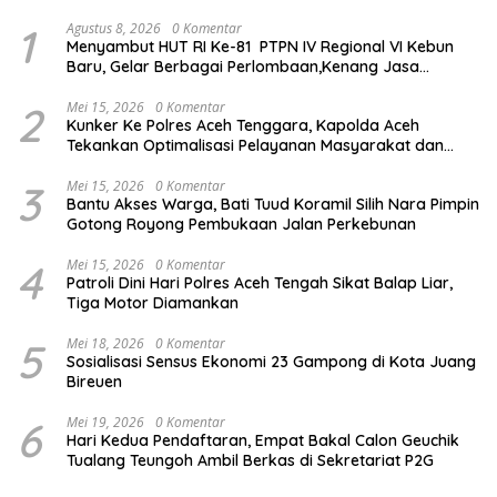
1
Agustus 8, 2026
0 Komentar
Menyambut HUT RI Ke-81 PTPN IV Regional VI Kebun
Baru, Gelar Berbagai Perlombaan,Kenang Jasa
Pahlawan,
2
Mei 15, 2026
0 Komentar
Kunker Ke Polres Aceh Tenggara, Kapolda Aceh
Tekankan Optimalisasi Pelayanan Masyarakat dan
Kunjungi Pesantren Darul Iman
3
Mei 15, 2026
0 Komentar
Bantu Akses Warga, Bati Tuud Koramil Silih Nara Pimpin
Gotong Royong Pembukaan Jalan Perkebunan
4
Mei 15, 2026
0 Komentar
Patroli Dini Hari Polres Aceh Tengah Sikat Balap Liar,
Tiga Motor Diamankan
5
Mei 18, 2026
0 Komentar
Sosialisasi Sensus Ekonomi 23 Gampong di Kota Juang
Bireuen
6
Mei 19, 2026
0 Komentar
Hari Kedua Pendaftaran, Empat Bakal Calon Geuchik
Tualang Teungoh Ambil Berkas di Sekretariat P2G