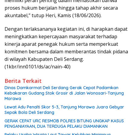
memiliki peran penting dalam memastikan bahwa
proses hukum berjalan hingga tahap akhir secara
akuntabel,” tutup Heri, Kamis (18/06/2026).
Dengan terlaksananya kegiatan ini, di harapkan dapat
meningkatkan kepercayaan masyarakat terhadap
kinerja aparat penegak hukum serta memperkuat
komitmen bersama dalam memberantas tindak pidana
di wilayah Kabupaten Deli Serdang.
(1kbr/inn0101/ds/ac/nain-40)
Berita Terkait
Dinas Damkarmat Deli Serdang Gerak Cepat Padamkan
Kebakaran Gudang Stok Grosir di Jalan Wonosari-Tanjung
Morawa
Lewat Adu Penalti Skor 5-3, Tanjung Morawa Juara Gebyar
Sepak Bola Deli Serdang
GERAK CEPAT URC RESMOB POLRES BITUNG UNGKAP KASUS
PENGANIAYAAN, DUA TERDUGA PELAKU DIAMANKAN
Pelaku Usaha Wisata Laut Tawar Keluhkan Minimnya