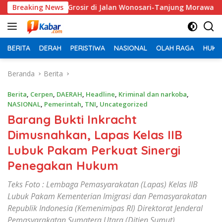
Langsung
g Stok Grosir di Jalan Wonosari-Tanjung Morawa
Breaking News
Lew
ke
konten
BERITA
DERAH
PERISTIWA
NASIONAL
OLAH RAGA
HUKU
Beranda
Berita
Berita
,
Cerpen
,
DAERAH
,
Headline
,
Kriminal dan narkoba
,
NASIONAL
,
Pemerintah
,
TNI
,
Uncategorized
Barang Bukti Inkracht
Dimusnahkan, Lapas Kelas IIB
Lubuk Pakam Perkuat Sinergi
Penegakan Hukum
Teks Foto : Lembaga Pemasyarakatan (Lapas) Kelas IIB
Lubuk Pakam Kementerian Imigrasi dan Pemasyarakatan
Republik Indonesia (Kemenimipas RI) Direktorat Jenderal
Pemasyarakatan Sumatera Utara (Ditjen Sumut)