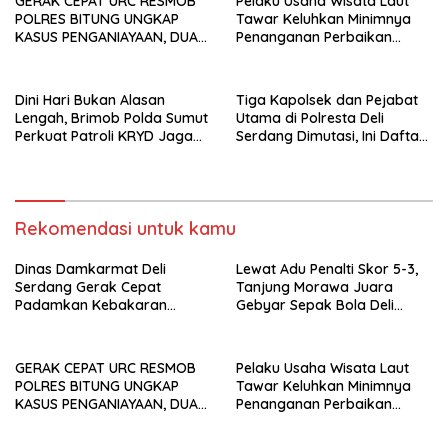
GERAK CEPAT URC RESMOB
Pelaku Usaha Wisata Laut
POLRES BITUNG UNGKAP
Tawar Keluhkan Minimnya
KASUS PENGANIAYAAN, DUA
Penanganan Perbaikan
TERDUGA PELAKU
Kerusakan Pasca Bencana
DIAMANKAN
Hidrometeorologi 2025
Dini Hari Bukan Alasan
Tiga Kapolsek dan Pejabat
Lengah, Brimob Polda Sumut
Utama di Polresta Deli
Perkuat Patroli KRYD Jaga
Serdang Dimutasi, Ini Daftar
Kota Medan Tetap Kondusif
Pejabat yang Bergeser!
Rekomendasi untuk kamu
Dinas Damkarmat Deli
Lewat Adu Penalti Skor 5-3,
Serdang Gerak Cepat
Tanjung Morawa Juara
Padamkan Kebakaran
Gebyar Sepak Bola Deli
Gudang Stok Grosir di Jalan
Serdang
Wonosari-Tanjung Morawa
GERAK CEPAT URC RESMOB
Pelaku Usaha Wisata Laut
POLRES BITUNG UNGKAP
Tawar Keluhkan Minimnya
KASUS PENGANIAYAAN, DUA
Penanganan Perbaikan
TERDUGA PELAKU
Kerusakan Pasca Bencana
DIAMANKAN
Hidrometeorologi 2025