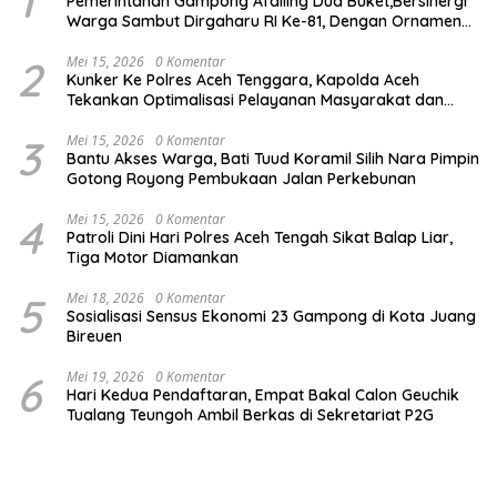
1
Pemerintahan Gampong Afdiling Dua Buket,Bersinergi
Warga Sambut Dirgaharu RI Ke-81, Dengan Ornamen
Merah Putih Dan Umbul Umbul,
2
Mei 15, 2026
0 Komentar
Kunker Ke Polres Aceh Tenggara, Kapolda Aceh
Tekankan Optimalisasi Pelayanan Masyarakat dan
Kunjungi Pesantren Darul Iman
3
Mei 15, 2026
0 Komentar
Bantu Akses Warga, Bati Tuud Koramil Silih Nara Pimpin
Gotong Royong Pembukaan Jalan Perkebunan
4
Mei 15, 2026
0 Komentar
Patroli Dini Hari Polres Aceh Tengah Sikat Balap Liar,
Tiga Motor Diamankan
5
Mei 18, 2026
0 Komentar
Sosialisasi Sensus Ekonomi 23 Gampong di Kota Juang
Bireuen
6
Mei 19, 2026
0 Komentar
Hari Kedua Pendaftaran, Empat Bakal Calon Geuchik
Tualang Teungoh Ambil Berkas di Sekretariat P2G