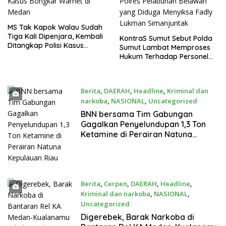
MS Tak Kapok Walau Sudah
Tiga Kali Dipenjara, Kembali
KontraS Sumut Sebut Polda
Ditangkap Polisi Kasus
Sumut Lambat Memproses
Bongkar Warnet di Medan
Hukum Terhadap Personel
Polres Pelabuhan Belawan
yang Diduga Menyiksa Fadly
Lukman Simanjuntak
Berita
,
DAERAH
,
Headline
,
Kriminal dan
narkoba
,
NASIONAL
,
Uncategorized
Agustus 9, 2026
BNN bersama Tim Gabungan
Gagalkan Penyelundupan 1,3 Ton
Ketamine di Perairan Natuna
Kepulauan Riau
Berita
,
Cerpen
,
DAERAH
,
Headline
,
Kriminal dan narkoba
,
NASIONAL
,
Uncategorized
Agustus 9, 2026
Digerebek, Barak Narkoba di