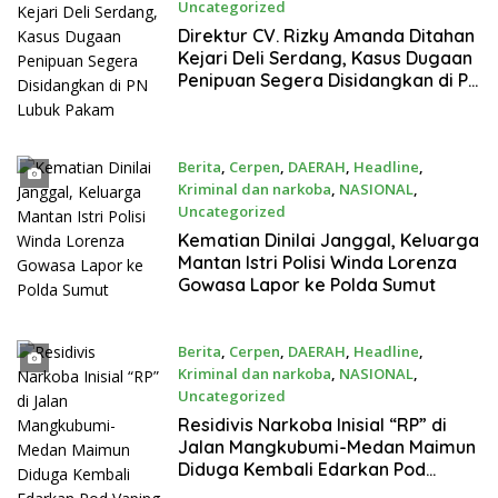
Uncategorized
Agustus 8, 2026
Direktur CV. Rizky Amanda Ditahan
Kejari Deli Serdang, Kasus Dugaan
Penipuan Segera Disidangkan di PN
Lubuk Pakam
Berita
,
Cerpen
,
DAERAH
,
Headline
,
Kriminal dan narkoba
,
NASIONAL
,
Uncategorized
Agustus 8, 2026
Kematian Dinilai Janggal, Keluarga
Mantan Istri Polisi Winda Lorenza
Gowasa Lapor ke Polda Sumut
Berita
,
Cerpen
,
DAERAH
,
Headline
,
Kriminal dan narkoba
,
NASIONAL
,
Uncategorized
Agustus 7, 2026
Residivis Narkoba Inisial “RP” di
Jalan Mangkubumi-Medan Maimun
Diduga Kembali Edarkan Pod
Vaping Liquid, Warga Desak Polisi