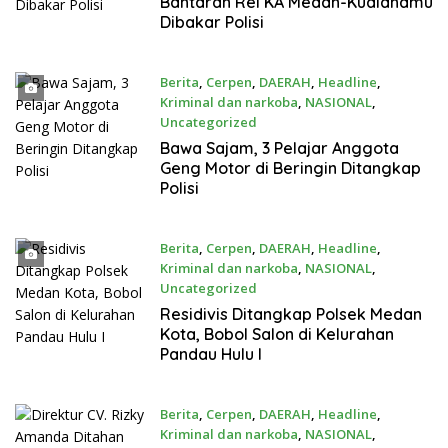
Bantaran Rel KA Medan-Kualanamu
Dibakar Polisi
Berita
,
Cerpen
,
DAERAH
,
Headline
,
Kriminal dan narkoba
,
NASIONAL
,
Uncategorized
Agustus 9, 2026
Bawa Sajam, 3 Pelajar Anggota
Geng Motor di Beringin Ditangkap
Polisi
Berita
,
Cerpen
,
DAERAH
,
Headline
,
Kriminal dan narkoba
,
NASIONAL
,
Uncategorized
Agustus 8, 2026
Residivis Ditangkap Polsek Medan
Kota, Bobol Salon di Kelurahan
Pandau Hulu I
Berita
,
Cerpen
,
DAERAH
,
Headline
,
Kriminal dan narkoba
,
NASIONAL
,