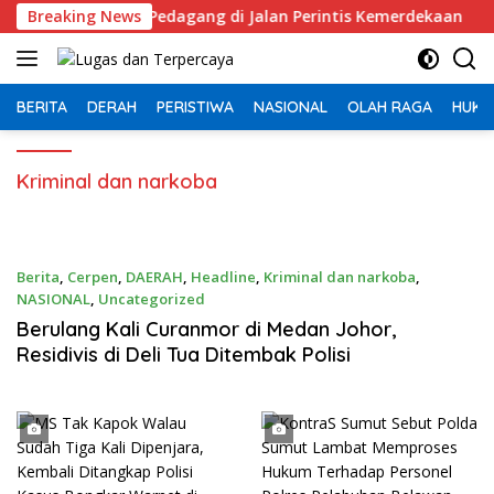
Langsung
ji Penataan Pedagang di Jalan Perintis Kemerdekaan
Breaking News
M
ke
konten
BERITA
DERAH
PERISTIWA
NASIONAL
OLAH RAGA
HUKU
Kriminal dan narkoba
Berita
,
Cerpen
,
DAERAH
,
Headline
,
Kriminal dan narkoba
,
NASIONAL
,
Uncategorized
Agustus 10, 2026
Berulang Kali Curanmor di Medan Johor,
Residivis di Deli Tua Ditembak Polisi