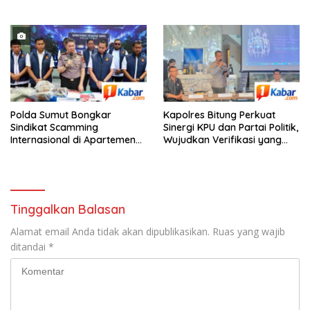
Saat Tunggu Tamu
Persoalan Agraria
Polda Sumut Bongkar
Kapolres Bitung Perkuat
Sindikat Scamming
Sinergi KPU dan Partai Politik,
Internasional di Apartemen
Wujudkan Verifikasi yang
Podomoro Medan, Korban
Transparan demi Demokrasi
Asal Kalimantan Rugi Capai
Berkualitas
Rp. 6,7 Miliaran
Tinggalkan Balasan
Alamat email Anda tidak akan dipublikasikan.
Ruas yang wajib
ditandai
*