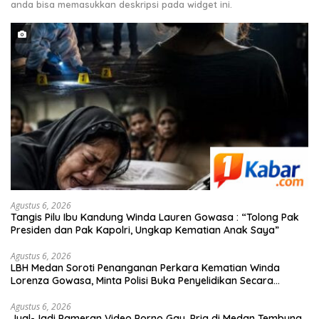
anda bisa memasukkan deskripsi pada widget ini.
Agustus 6, 2026
Tangis Pilu Ibu Kandung Winda Lauren Gowasa : “Tolong Pak
Presiden dan Pak Kapolri, Ungkap Kematian Anak Saya”
Agustus 6, 2026
‎LBH Medan Soroti Penanganan Perkara Kematian Winda
Lorenza Gowasa, Minta Polisi Buka Penyelidikan Secara
Transparan
Agustus 6, 2026
Jual-Jadi Pameran Video Porno Gay, Pria di Medan Tembung