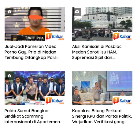
Kematian Anak Saya”
Penyelidikan Secara
Transparan
Jual-Jadi Pameran Video
Aksi Kamisan di Posbloc
Porno Gay, Pria di Medan
Medan Soroti Isu HAM,
Tembung Ditangkap Polisi
Supremasi Sipil dan
Saat Tunggu Tamu
Persoalan Agraria
Polda Sumut Bongkar
Kapolres Bitung Perkuat
Sindikat Scamming
Sinergi KPU dan Partai Politik,
Internasional di Apartemen
Wujudkan Verifikasi yang
Podomoro Medan, Korban
Transparan demi Demokrasi
Asal Kalimantan Rugi Capai
Berkualitas