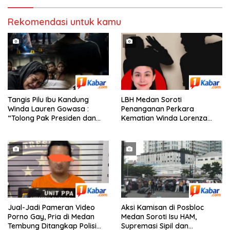
Rp. 6,7 Miliaran
Rekomendasi untuk kamu
Tangis Pilu Ibu Kandung
‎LBH Medan Soroti
Winda Lauren Gowasa :
Penanganan Perkara
“Tolong Pak Presiden dan
Kematian Winda Lorenza
Pak Kapolri, Ungkap
Gowasa, Minta Polisi Buka
Kematian Anak Saya”
Penyelidikan Secara
Transparan
Jual-Jadi Pameran Video
Aksi Kamisan di Posbloc
Porno Gay, Pria di Medan
Medan Soroti Isu HAM,
Tembung Ditangkap Polisi
Supremasi Sipil dan