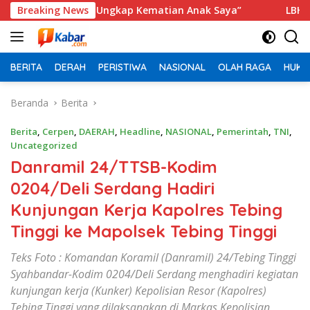
Langsung
olri, Ungkap Kematian Anak Saya”
Breaking News
‎LBH Medan Soroti P
ke
konten
BERITA
DERAH
PERISTIWA
NASIONAL
OLAH RAGA
HUKU
Beranda
Berita
Berita
,
Cerpen
,
DAERAH
,
Headline
,
NASIONAL
,
Pemerintah
,
TNI
,
Uncategorized
Danramil 24/TTSB-Kodim
0204/Deli Serdang Hadiri
Kunjungan Kerja Kapolres Tebing
Tinggi ke Mapolsek Tebing Tinggi
Teks Foto : Komandan Koramil (Danramil) 24/Tebing Tinggi
Syahbandar-Kodim 0204/Deli Serdang menghadiri kegiatan
kunjungan kerja (Kunker) Kepolisian Resor (Kapolres)
Tebing Tinggi yang dilaksanakan di Markas Kepolisian