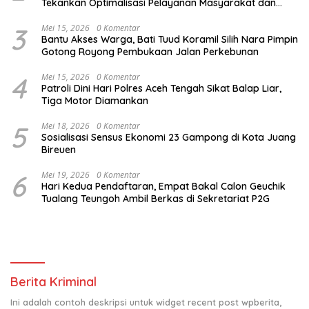
Tekankan Optimalisasi Pelayanan Masyarakat dan
Kunjungi Pesantren Darul Iman
3
Mei 15, 2026
0 Komentar
Bantu Akses Warga, Bati Tuud Koramil Silih Nara Pimpin
Gotong Royong Pembukaan Jalan Perkebunan
4
Mei 15, 2026
0 Komentar
Patroli Dini Hari Polres Aceh Tengah Sikat Balap Liar,
Tiga Motor Diamankan
5
Mei 18, 2026
0 Komentar
Sosialisasi Sensus Ekonomi 23 Gampong di Kota Juang
Bireuen
6
Mei 19, 2026
0 Komentar
Hari Kedua Pendaftaran, Empat Bakal Calon Geuchik
Tualang Teungoh Ambil Berkas di Sekretariat P2G
Berita Kriminal
Ini adalah contoh deskripsi untuk widget recent post wpberita,