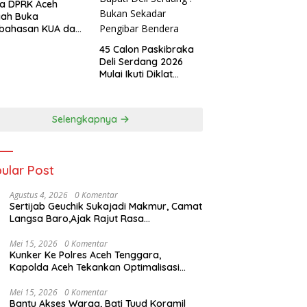
a DPRK Aceh
gah Buka
bahasan KUA dan
S APBK 2027
45 Calon Paskibraka
Deli Serdang 2026
Mulai Ikuti Diklat
Selama 15 Hari, Wakil
Bupati Deli Serdang :
Bukan Sekadar
Selengkapnya
Pengibar Bendera
ular Post
Agustus 4, 2026
0 Komentar
Sertijab Geuchik Sukajadi Makmur, Camat
Langsa Baro,Ajak Rajut Rasa
Kebersamaan,
Mei 15, 2026
0 Komentar
Kunker Ke Polres Aceh Tenggara,
Kapolda Aceh Tekankan Optimalisasi
Pelayanan Masyarakat dan Kunjungi
Pesantren Darul Iman
Mei 15, 2026
0 Komentar
Bantu Akses Warga, Bati Tuud Koramil