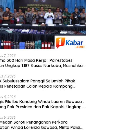
us 7, 2026
ma 300 Hari Masa Kerja : Polrestabes
n Ungkap 1.187 Kasus Narkoba, Musnahkan
g Sabu, 9 Kg Ganja dan 1.350 Pod Vaping
id Jaringan Indonesia-Malaysia
us 7, 2026
 Subulussalam Panggil Sejumlah Pihak
as Penetapan Calon Kepala Kampong
n, Publik Soroti Dinamika Pilkades
us 6, 2026
is Pilu Ibu Kandung Winda Lauren Gowasa :
ong Pak Presiden dan Pak Kapolri, Ungkap
atian Anak Saya”
us 6, 2026
 Medan Soroti Penanganan Perkara
tian Winda Lorenza Gowasa, Minta Polisi