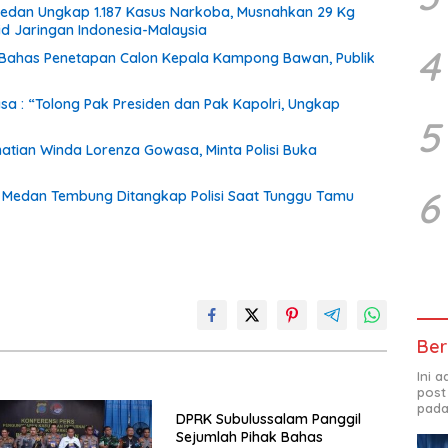
 Medan Ungkap 1.187 Kasus Narkoba, Musnahkan 29 Kg
id Jaringan Indonesia-Malaysia
4
 Bahas Penetapan Calon Kepala Kampong Bawan, Publik
sa : “Tolong Pak Presiden dan Pak Kapolri, Ungkap
5
tian Winda Lorenza Gowasa, Minta Polisi Buka
6
di Medan Tembung Ditangkap Polisi Saat Tunggu Tamu
Ber
Ini 
post
pada
DPRK Subulussalam Panggil
Sejumlah Pihak Bahas