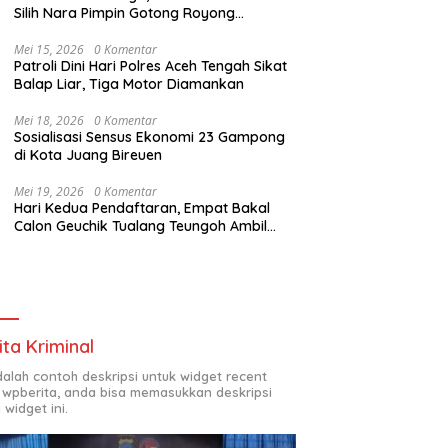
Silih Nara Pimpin Gotong Royong
Pembukaan Jalan Perkebunan
Mei 15, 2026
0 Komentar
Patroli Dini Hari Polres Aceh Tengah Sikat
Balap Liar, Tiga Motor Diamankan
Mei 18, 2026
0 Komentar
Sosialisasi Sensus Ekonomi 23 Gampong
di Kota Juang Bireuen
Mei 19, 2026
0 Komentar
Hari Kedua Pendaftaran, Empat Bakal
Calon Geuchik Tualang Teungoh Ambil
Berkas di Sekretariat P2G
ita Kriminal
adalah contoh deskripsi untuk widget recent
 wpberita, anda bisa memasukkan deskripsi
 widget ini.