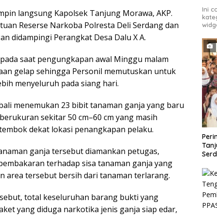
Ini 
mpin langsung Kapolsek Tanjung Morawa, AKP.
kate
atuan Reserse Narkoba Polresta Deli Serdang dan
widg
n didampingi Perangkat Desa Dalu X A.
a pada saat pengungkapan awal Minggu malam
adaan gelap sehingga Personil memutuskan untuk
ebih menyeluruh pada siang hari.
bali menemukan 23 bibit tanaman ganja yang baru
berukuran sekitar 50 cm–60 cm yang masih
k tembok dekat lokasi penangkapan pelaku.
Peri
Tanj
 tanaman ganja tersebut diamankan petugas,
Ser
 pembakaran terhadap sisa tanaman ganja yang
n area tersebut bersih dari tanaman terlarang.
ebut, total keseluruhan barang bukti yang
ket yang diduga narkotika jenis ganja siap edar,