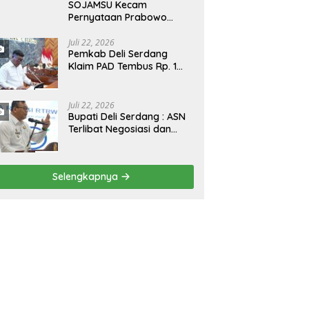
SOJAMSU Kecam
Pernyataan Prabowo
Subianto Soal Jurnalis,
Aktivis, dan LSM “Londo
Juli 22, 2026
Pemkab Deli Serdang
Ireng” : “Presiden RI
Klaim PAD Tembus Rp. 1
Omon-Omon Demokrasi
Triliun, Jawab Sorotan
hingga Anti Kritik!”
Fraksi DPRD Deli Serdang
Soal APBD TA 2025
Juli 22, 2026
Bupati Deli Serdang : ASN
Terlibat Negosiasi dan
Pungli Terhadap Revisi
RTRW Akan Ditindak Tegas
Selengkapnya