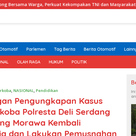
Perkuat Kekompakan TNI dan Masyarakat
Selama 300 H
Otomotif
Parlemen
Tag Berita
Berita Otomotif
Lainn
ONAL
OLAH RAGA
HUKUM
POLITIK
B
arkoba
,
NASIONAL
,
Pendidikan
In
an
an Pengungkapan Kasus
koba Polresta Deli Serdang
ung Morawa Kembali
ja dan Lakukan Pemusnahan