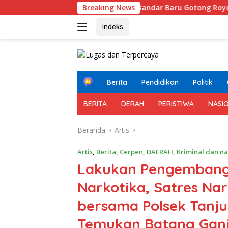
Langsung
insa Koramil 11/Bandar Baru Gotong Royong Bersama Warga, 
Breaking News
ke
konten
Indeks
H
Berita
Pendidikan
Politik
o
m
BERITA
DERAH
PERISTIWA
NASI
e
Beranda
Artis
Artis
,
Berita
,
Cerpen
,
DAERAH
,
Kriminal dan n
Lakukan Pengembang
Narkotika, Satres Nar
bersama Polsek Tanj
Temukan Batang Gan