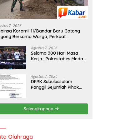
ustus 7, 2026
binsa Koramil 11/Bandar Baru Gotong
yong Bersama Warga, Perkuat
ekompakan TNI dan Masyarakat
Agustus 7, 2026
Selama 300 Hari Masa
Kerja : Polrestabes Medan
Ungkap 1.187 Kasus
Narkoba, Musnahkan 29
Kg Sabu, 9 Kg Ganja dan
Agustus 7, 2026
1.350 Pod Vaping Liquid
DPRK Subulussalam
Jaringan Indonesia-
Panggil Sejumlah Pihak
Malaysia
Bahas Penetapan Calon
Kepala Kampong Bawan,
Publik Soroti Dinamika
Selengkapnya
Pilkades
ita Olahraga