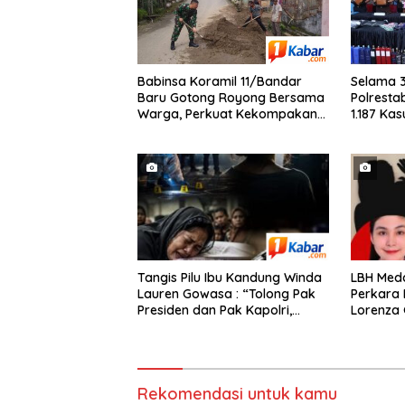
Babinsa Koramil 11/Bandar
Selama 3
Baru Gotong Royong Bersama
Polrest
Warga, Perkuat Kekompakan
1.187 Ka
TNI dan Masyarakat
Musnahka
Ganja da
Liquid J
Malaysia
Tangis Pilu Ibu Kandung Winda
‎LBH Med
Lauren Gowasa : “Tolong Pak
Perkara
Presiden dan Pak Kapolri,
Lorenza 
Ungkap Kematian Anak Saya”
Buka Pen
Transpa
Rekomendasi untuk kamu