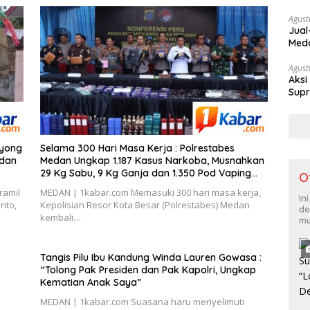
Buka
Agust
Jual
Meda
Tam
Agust
Aksi
Supr
oyong
Selama 300 Hari Masa Kerja : Polrestabes
 dan
Medan Ungkap 1.187 Kasus Narkoba, Musnahkan
29 Kg Sabu, 9 Kg Ganja dan 1.350 Pod Vaping
O
Liquid Jaringan Indonesia-Malaysia
ramil
MEDAN | 1kabar.com Memasuki 300 hari masa kerja,
In
nto,
Kepolisian Resor Kota Besar (Polrestabes) Medan
de
kembali…
mu
Tangis Pilu Ibu Kandung Winda Lauren Gowasa :
“Tolong Pak Presiden dan Pak Kapolri, Ungkap
Kematian Anak Saya”
n
MEDAN | 1kabar.com Suasana haru menyelimuti