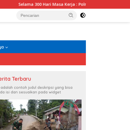
ari Masa Kerja : Polrestabes Medan Ungkap 1.187 Kasus Narkob
ya
erita Terbaru
i adalah contoh judul deskripsi yang bisa
da isi dan sesuaikan pada widget