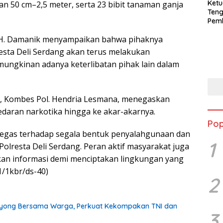
Ketu
 50 cm–2,5 meter, serta 23 bibit tanaman ganja
Ten
Pem
PPA
 H. Damanik menyampaikan bahwa pihaknya
sta Deli Serdang akan terus melakukan
gkinan adanya keterlibatan pihak lain dalam
ng, Kombes Pol. Hendria Lesmana, menegaskan
aran narkotika hingga ke akar-akarnya.
Pop
tegas terhadap segala bentuk penyalahgunaan dan
1
olresta Deli Serdang. Peran aktif masyarakat juga
an informasi demi menciptakan lingkungan yang
1/1kbr/ds-40)
2
oyong Bersama Warga, Perkuat Kekompakan TNI dan
3