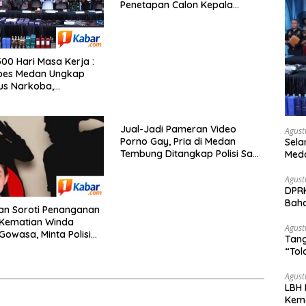
Penetapan Calon Kepala
Kampong Bawan, Publik Soroti
Dinamika Pilkades
00 Hari Masa Kerja :
abes Medan Ungkap
sus Narkoba,
n 29 Kg Sabu, 9 Kg
n 1.350 Pod Vaping
aringan Indonesia-
Jual-Jadi Pameran Video
Agust
Porno Gay, Pria di Medan
Sela
Tembung Ditangkap Polisi Saat
Meda
Tunggu Tamu
29 K
Liqu
Agust
DPRK
Bah
an Soroti Penanganan
Bawa
 Kematian Winda
Agust
Gowasa, Minta Polisi
Tang
yelidikan Secara
“Tol
ran
Kem
Agust
‎LBH
Kema